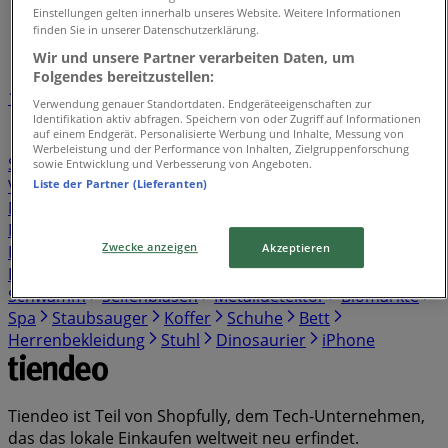
Tiendeo in Hannover
»
Einstellungen gelten innerhalb unseres Website. Weitere Informationen
finden Sie in unserer Datenschutzerklärung.
Verzeichnis der Angebote
Wir und unsere Partner verarbeiten Daten, um
Folgendes bereitzustellen:
1
Verwendung genauer Standortdaten. Endgeräteeigenschaften zur
Identifikation aktiv abfragen. Speichern von oder Zugriff auf Informationen
auf einem Endgerät. Personalisierte Werbung und Inhalte, Messung von
Supermärkte
Kleidung, Schuhe und Accessoires
Werbeleistung und der Performance von Inhalten, Zielgruppenforschung
Sportgeschäfte
Spielzeug und Baby
Banken und
sowie Entwicklung und Verbesserung von Angeboten.
Versicherungen
Baumärkte und Gartencenter
Bier
Liste der Partner (Lieferanten)
Möbelhäuser
Elektromärkte
Kaufhäuser
Auto,
Motorrad und Werkstatt
Discounter
Drogerien und
Zwecke anzeigen
Akzeptieren
Parfümerie
Restaurants
Bücher und Schreibwaren
Reisen und Freizeit
Optiker und Hörzentren
Schwamm
Seifenblasen
Metalldetektor
Biomärkte
Spa
Staubsauger
Koffer
Schuhe
Bett
Herrenbekleidung
Stuhl
Dinosaurier
iPhone
Tiendeo ist Teil von Shopfully, dem Tech-Unternehmen,
das das lokale Einkaufen weltweit neu erfindet.