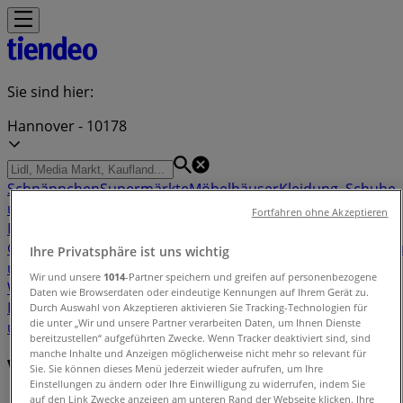
Sie sind hier:
Hannover - 10178
Schnäppchen
Supermärkte
Möbelhäuser
Kleidung, Schuhe
und Accessoires
Elektromärkte
Drogerien und
Fortfahren ohne Akzeptieren
Parfümerie
Baumärkte und
Gartencenter
Biomärkte
Discounter
Sportgeschäfte
Spielze
Ihre Privatsphäre ist uns wichtig
und Baby
Auto, Motorrad und
Wir und unsere
1014
-Partner speichern und greifen auf personenbezogene
Werkstatt
Kaufhäuser
Reisen und Freizeit
Optiker und
Daten wie Browserdaten oder eindeutige Kennungen auf Ihrem Gerät zu.
Hörzentren
Restaurants
Bücher und Schreibwaren
Banken
Durch Auswahl von Akzeptieren aktivieren Sie Tracking-Technologien für
die unter „Wir und unsere Partner verarbeiten Daten, um Ihnen Dienste
und Versicherungen
bereitzustellen“ aufgeführten Zwecke. Wenn Tracker deaktiviert sind, sind
manche Inhalte und Anzeigen möglicherweise nicht mehr so relevant für
Verzeichnis der Angebote in Hannover
Sie. Sie können dieses Menü jederzeit wieder aufrufen, um Ihre
Einstellungen zu ändern oder Ihre Einwilligung zu widerrufen, indem Sie
auf den Link Zwecke anzeigen am unteren Rand der Webseite klicken. Ihre