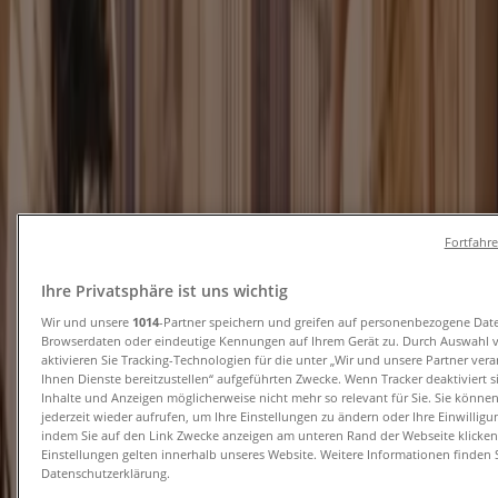
und Kataloge
Tiendeo in Hannover
»
Angebote für Kleidung, Schuhe und Accessoires in
Hannover
Neu
Fortfahr
Mexx
Ihre Privatsphäre ist uns wichtig
Wir und unsere
1014
-Partner speichern und greifen auf personenbezogene Dat
Final Sale Up To -60% Off
Browserdaten oder eindeutige Kennungen auf Ihrem Gerät zu. Durch Auswahl 
aktivieren Sie Tracking-Technologien für die unter „Wir und unsere Partner ver
Läuft am 18.8. ab
Hannover
Ihnen Dienste bereitzustellen“ aufgeführten Zwecke. Wenn Tracker deaktiviert 
Neu
Inhalte und Anzeigen möglicherweise nicht mehr so relevant für Sie. Sie könne
jederzeit wieder aufrufen, um Ihre Einstellungen zu ändern oder Ihre Einwilligu
indem Sie auf den Link Zwecke anzeigen am unteren Rand der Webseite klicken.
Einstellungen gelten innerhalb unseres Website. Weitere Informationen finden S
Datenschutzerklärung.
Six