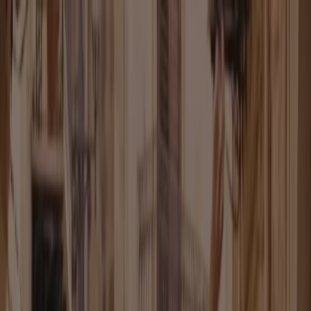
Sie sind hier:
Hannover - 10178
Schnäppchen
Supermärkte
Möbelhäuser
Kleidung, Schuhe
und Accessoires
Elektromärkte
Drogerien und
Parfümerie
Baumärkte und
Gartencenter
Biomärkte
Discounter
Sportgeschäfte
Spielze
und Baby
Auto, Motorrad und
Werkstatt
Kaufhäuser
Reisen und Freizeit
Optiker und
Hörzentren
Restaurants
Bücher und Schreibwaren
Banken
und Versicherungen
Kleidung, Schuhe und Accessoires in
Hannover - Gutscheincodes, Rabatt