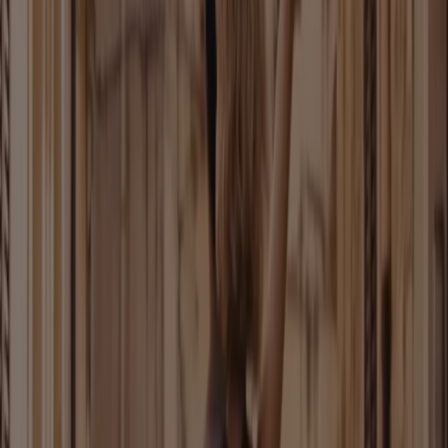
Neu
Birkenstock
The Papillio Edit
Läuft am 23.8. ab
Hannover
Neu
Leiser Schuhe
Sale Endecken Sie Jetzt Unsere Summer
Sale
Läuft am 26.8. ab
Hannover
Mehr anzeigen