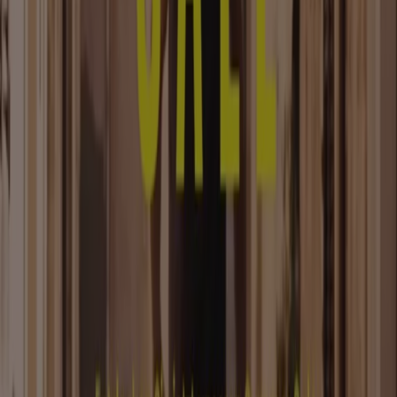
Tiendeo
Was wir machen
Business-Lösungen
Nachrichten und Medien
Mit uns arbeiten
Kontakt aufnehmen
Marketing- und Geschäftsanfragen
Geschäft falsch auf der Karte geortet
Wöchentliches Anzeigen-Feedback
Technische Probleme und allgemeines Feedback
Indizes