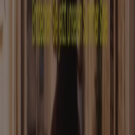
Marken
Lokale Marken
Unternehmen
Filiale in der Nähe
Produkte
Lokale Produkte
Städte
Die App von Tiendeo herunterladen
Copyright © Tiendeo ® 2026 · Shopfully Marketing S.L.U. –
Palau de Mar – 08039 Barcelona, Spain
Bedingungen und Konditionen
Datenschutzrichtlinie
Cookies verwalten