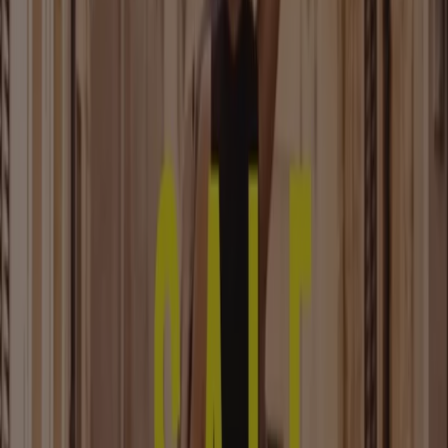
Kleidung, Schuhe und Accessoires
Kataloge in Hannover
Flyer und beste Angebote in
Hannover
Bier
Schwamm
Seifenblasen
Metalldetektor
Spa
Staubsauger
Kleidung, Schuhe und Accessoires in
anderen Städten
Berlin
Hamburg
München
Köln
Frankfurt am
Main
Düsseldorf
Bremen
Stuttgart
Dresden
Hannover
Essen
Nürnberg
Leipzig
Dortmund
Duisburg
Augsburg
Zeige mehr Städte