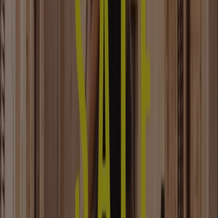
Jede Saison kommen die neuen
Kollektionen
und Mode-
Lookbooks
in die Geschäfte. Um sie aus erster Hand
erkunden zu können, haben wir in Tiendeo die Kategorie
Kleidung, Schuhe und Accessoires erstellt.
Kleidung
zu
kaufen ist manchmal eine Notwendigkeit, ein andermal
vielleicht reiner Genuss, wodurch das Durchblättern
durch Modeprospekte und -kataloge von Geschäften wie
H&M, Zara
oder
C&A
unterhaltsam und nützlich ist. Der
Preis der Kleidungsstücke ist immer entscheidend für
eine Kaufentscheidung. Daher empfehlen wir dir
Modekataloge online durchzublättern, bevor du
einkaufen gehst, damit du deine Wege gut planen kannst.
Siehe die Angebote der Kleidung, Schuhe und
Accessoires
Tiendeo ist Teil von Shopfully, dem Tech-Unternehmen,
das das lokale Einkaufen weltweit neu erfindet.