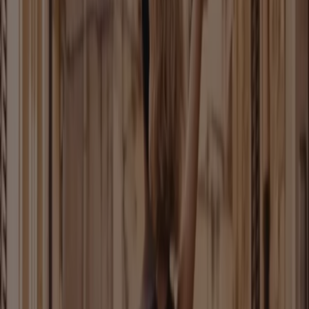
Neu
Birkenstock
The Papillio Edit
Läuft am 23.8. ab
Stuttgart
Leiser Schuhe
Sale Endecken Sie Jetzt Unsere Summer
Sale
Läuft am 26.8. ab
Stuttgart
Mehr anzeigen