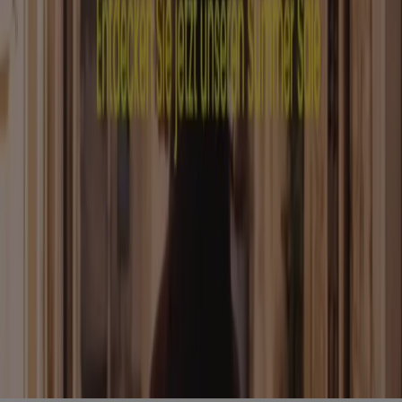
Marken
Lokale Marken
Unternehmen
Filiale in der Nähe
Produkte
Lokale Produkte
Städte
Die App von Tiendeo herunterladen
Copyright © Tiendeo ® 2026 · Shopfully Marketing S.L.U. –
Palau de Mar – 08039 Barcelona, Spain
Bedingungen und Konditionen
Datenschutzrichtlinie
Cookies verwalten