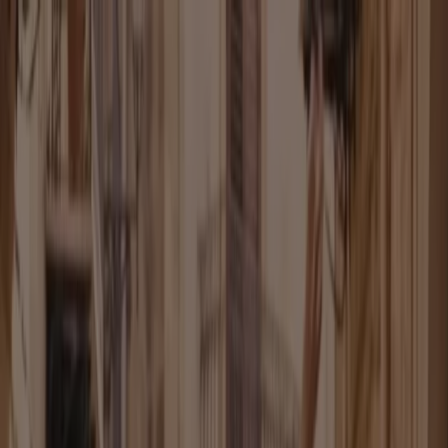
Sie sind hier:
Stuttgart - 10178
Schnäppchen
Supermärkte
Möbelhäuser
Kleidung, Schuhe
und Accessoires
Elektromärkte
Drogerien und
Parfümerie
Baumärkte und
Gartencenter
Biomärkte
Discounter
Sportgeschäfte
Spielze
und Baby
Auto, Motorrad und
Werkstatt
Kaufhäuser
Reisen und Freizeit
Optiker und
Hörzentren
Restaurants
Bücher und Schreibwaren
Banken
und Versicherungen
Kleidung, Schuhe und Accessoires in
Stuttgart - Gutscheincodes, Rabatt