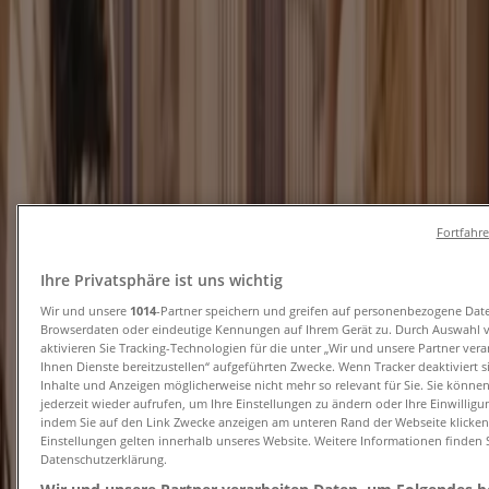
und Kataloge
Tiendeo in Stuttgart
»
Angebote für Kleidung, Schuhe und Accessoires in
Stuttgart
Neu
Fortfahr
Mexx
Ihre Privatsphäre ist uns wichtig
Wir und unsere
1014
-Partner speichern und greifen auf personenbezogene Dat
Final Sale Up To -60% Off
Browserdaten oder eindeutige Kennungen auf Ihrem Gerät zu. Durch Auswahl 
aktivieren Sie Tracking-Technologien für die unter „Wir und unsere Partner ver
Läuft am 18.8. ab
Stuttgart
Ihnen Dienste bereitzustellen“ aufgeführten Zwecke. Wenn Tracker deaktiviert 
Inhalte und Anzeigen möglicherweise nicht mehr so relevant für Sie. Sie könne
Neu
jederzeit wieder aufrufen, um Ihre Einstellungen zu ändern oder Ihre Einwilligu
indem Sie auf den Link Zwecke anzeigen am unteren Rand der Webseite klicken.
Einstellungen gelten innerhalb unseres Website. Weitere Informationen finden S
Datenschutzerklärung.
Six