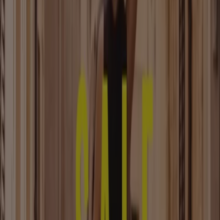
Kleidung, Schuhe und Accessoires
Kataloge in Stuttgart
Flyer und beste Angebote in
Stuttgart
Bier
Schwamm
Seifenblasen
Metalldetektor
Spa
Staubsauger
Kleidung, Schuhe und Accessoires in
anderen Städten
Berlin
Hamburg
München
Köln
Frankfurt am
Main
Düsseldorf
Bremen
Stuttgart
Dresden
Hannover
Essen
Nürnberg
Leipzig
Dortmund
Duisburg
Augsburg
Zeige mehr Städte
Jede Saison kommen die neuen
Kollektionen
und Mode-