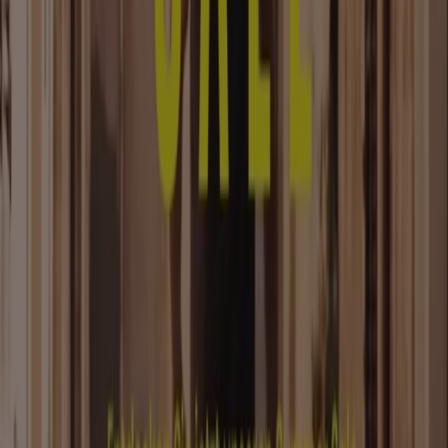
Tiendeo
Was wir machen
Business-Lösungen
Nachrichten und Medien
Mit uns arbeiten
Kontakt aufnehmen
Marketing- und Geschäftsanfragen
Geschäft falsch auf der Karte geortet
Wöchentliches Anzeigen-Feedback
Technische Probleme und allgemeines Feedback
Indizes