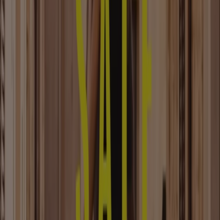
Lookbooks
in die Geschäfte. Um sie aus erster Hand
erkunden zu können, haben wir in Tiendeo die Kategorie
Kleidung, Schuhe und Accessoires erstellt.
Kleidung
zu
kaufen ist manchmal eine Notwendigkeit, ein andermal
vielleicht reiner Genuss, wodurch das Durchblättern
durch Modeprospekte und -kataloge von Geschäften wie
H&M, Zara
oder
C&A
unterhaltsam und nützlich ist. Der
Preis der Kleidungsstücke ist immer entscheidend für
eine Kaufentscheidung. Daher empfehlen wir dir
Modekataloge online durchzublättern, bevor du
einkaufen gehst, damit du deine Wege gut planen kannst.
Siehe die Angebote der Kleidung, Schuhe und
Accessoires
Tiendeo ist Teil von Shopfully, dem Tech-Unternehmen,
das das lokale Einkaufen weltweit neu erfindet.