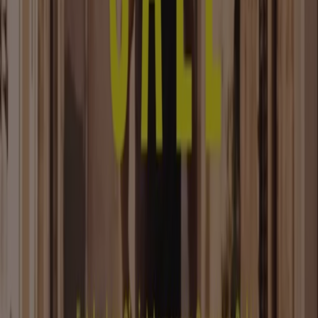
Tiendeo
Was wir machen
Business-Lösungen
Nachrichten und Medien
Mit uns arbeiten
Kontakt aufnehmen
Marketing- und Geschäftsanfragen
Geschäft falsch auf der Karte geortet
Wöchentliches Anzeigen-Feedback
Technische Probleme und allgemeines Feedback
Indizes