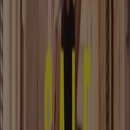
Kleidung, Schuhe und Accessoires
Kataloge in Dortmund
Flyer und beste Angebote in
Dortmund
Bier
Schwamm
Seifenblasen
Metalldetektor
Spa
Staubsauger
Kleidung, Schuhe und Accessoires in
anderen Städten
Berlin
Hamburg
München
Köln
Frankfurt am
Main
Düsseldorf
Bremen
Stuttgart
Dresden
Hannover
Essen
Nürnberg
Leipzig
Dortmund
Duisburg
Augsburg
Zeige mehr Städte