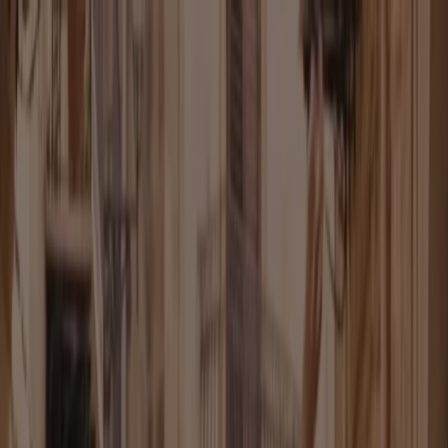
Sie sind hier:
Dortmund - 10178
Schnäppchen
Supermärkte
Möbelhäuser
Kleidung, Schuhe
und Accessoires
Elektromärkte
Drogerien und
Parfümerie
Baumärkte und
Gartencenter
Biomärkte
Discounter
Sportgeschäfte
Spielze
und Baby
Auto, Motorrad und
Werkstatt
Kaufhäuser
Reisen und Freizeit
Optiker und
Hörzentren
Restaurants
Bücher und Schreibwaren
Banken
und Versicherungen
Kleidung, Schuhe und Accessoires in
Dortmund - Gutscheincodes, Rabatt