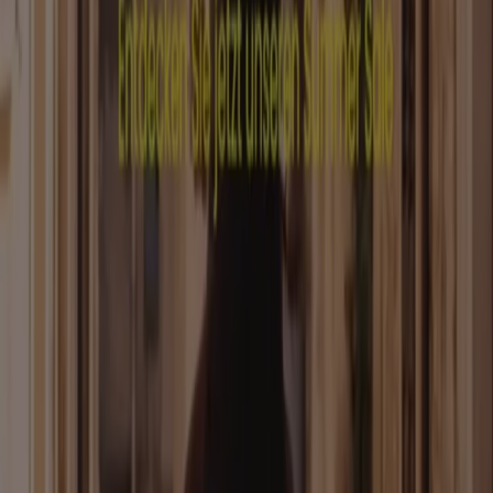
Marken
Lokale Marken
Unternehmen
Filiale in der Nähe
Produkte
Lokale Produkte
Städte
Die App von Tiendeo herunterladen
Copyright © Tiendeo ® 2026 · Shopfully Marketing S.L.U. –
Palau de Mar – 08039 Barcelona, Spain
Bedingungen und Konditionen
Datenschutzrichtlinie
Cookies verwalten