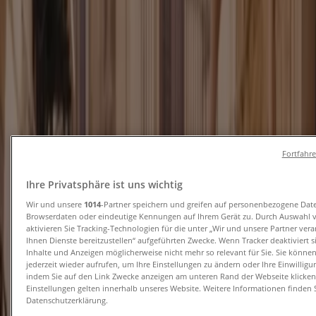
und Kataloge
Tiendeo in Dortmund
»
Angebote für Kleidung, Schuhe und Accessoires in
Dortmund
Neu
Fortfahr
Mexx
Ihre Privatsphäre ist uns wichtig
Wir und unsere
1014
-Partner speichern und greifen auf personenbezogene Dat
Final Sale Up To -60% Off
Browserdaten oder eindeutige Kennungen auf Ihrem Gerät zu. Durch Auswahl 
aktivieren Sie Tracking-Technologien für die unter „Wir und unsere Partner ver
Läuft am 18.8. ab
Dortmund
Ihnen Dienste bereitzustellen“ aufgeführten Zwecke. Wenn Tracker deaktiviert 
Neu
Inhalte und Anzeigen möglicherweise nicht mehr so relevant für Sie. Sie könne
jederzeit wieder aufrufen, um Ihre Einstellungen zu ändern oder Ihre Einwilligu
indem Sie auf den Link Zwecke anzeigen am unteren Rand der Webseite klicken.
Einstellungen gelten innerhalb unseres Website. Weitere Informationen finden S
Datenschutzerklärung.
Six