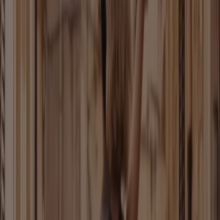
Neu
Birkenstock
The Papillio Edit
Läuft am 23.8. ab
Dortmund
Neu
Leiser Schuhe
Sale Endecken Sie Jetzt Unsere Summer
Sale
Läuft am 26.8. ab
Dortmund
Mehr anzeigen