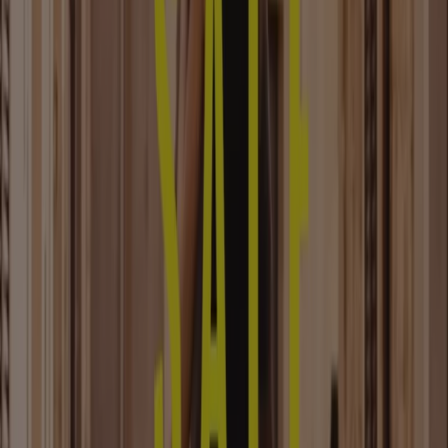
Jede Saison kommen die neuen
Kollektionen
und Mode-
Lookbooks
in die Geschäfte. Um sie aus erster Hand
erkunden zu können, haben wir in Tiendeo die Kategorie
Kleidung, Schuhe und Accessoires erstellt.
Kleidung
zu
kaufen ist manchmal eine Notwendigkeit, ein andermal
vielleicht reiner Genuss, wodurch das Durchblättern
durch Modeprospekte und -kataloge von Geschäften wie
H&M, Zara
oder
C&A
unterhaltsam und nützlich ist. Der
Preis der Kleidungsstücke ist immer entscheidend für
eine Kaufentscheidung. Daher empfehlen wir dir
Modekataloge online durchzublättern, bevor du
einkaufen gehst, damit du deine Wege gut planen kannst.
Siehe die Angebote der Kleidung, Schuhe und
Accessoires
Tiendeo ist Teil von Shopfully, dem Tech-Unternehmen,
das das lokale Einkaufen weltweit neu erfindet.