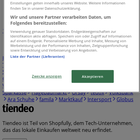
Tiendeo in Dortmund
»
Einstellungen gelten innerhalb unseres Website. Weitere Informationen
finden Sie in unserer Datenschutzerklärung.
Einzelhändlerindex in Dortmund
Wir und unsere Partner verarbeiten Daten, um
Folgendes bereitzustellen:
1
2
3
4
5
Verwendung genauer Standortdaten. Endgeräteeigenschaften zur
Identifikation aktiv abfragen. Speichern von oder Zugriff auf Informationen
...
38
auf einem Endgerät. Personalisierte Werbung und Inhalte, Messung von
Werbeleistung und der Performance von Inhalten, Zielgruppenforschung
sowie Entwicklung und Verbesserung von Angeboten.
Kaufland
Lidl
REWE
Birkenstock
Netto
EDEKA
Liste der Partner (Lieferanten)
Penny
Norisbank
Aldi Süd
Aldi Nord
Skechers
Thule
Norma
Pandora
Action
Vodafone
Cecil
Sparda Bank
Thomas Philipps
Tamaris
Yamaha
Zwecke anzeigen
Akzeptieren
OTTO
Rossmann
Gerry Weber
Samsung
Witt
Weiden
s. Oliver
Media Markt
KiK
New Yorker
Sparkasse
Hagebaumarkt
Orsay
tedox
Volksbank
Ara Schuhe
famila
Marktkauf
Intersport
Globus
Tiendeo ist Teil von Shopfully, dem Tech-Unternehmen,
das das lokale Einkaufen weltweit neu erfindet.