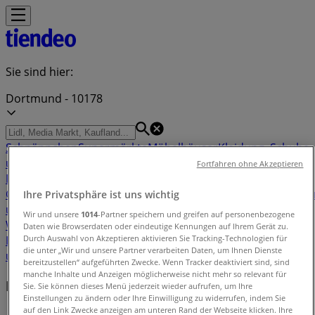
Sie sind hier:
Dortmund - 10178
Schnäppchen
Supermärkte
Möbelhäuser
Kleidung, Schuhe
und Accessoires
Elektromärkte
Drogerien und
Fortfahren ohne Akzeptieren
Parfümerie
Baumärkte und
Gartencenter
Biomärkte
Discounter
Sportgeschäfte
Spielze
Ihre Privatsphäre ist uns wichtig
und Baby
Auto, Motorrad und
Wir und unsere
1014
-Partner speichern und greifen auf personenbezogene
Werkstatt
Kaufhäuser
Reisen und Freizeit
Optiker und
Daten wie Browserdaten oder eindeutige Kennungen auf Ihrem Gerät zu.
Durch Auswahl von Akzeptieren aktivieren Sie Tracking-Technologien für
Hörzentren
Restaurants
Bücher und Schreibwaren
Banken
die unter „Wir und unsere Partner verarbeiten Daten, um Ihnen Dienste
und Versicherungen
bereitzustellen“ aufgeführten Zwecke. Wenn Tracker deaktiviert sind, sind
manche Inhalte und Anzeigen möglicherweise nicht mehr so relevant für
Filiale in der Nähe
Sie. Sie können dieses Menü jederzeit wieder aufrufen, um Ihre
Einstellungen zu ändern oder Ihre Einwilligung zu widerrufen, indem Sie
auf den Link Zwecke anzeigen am unteren Rand der Webseite klicken. Ihre