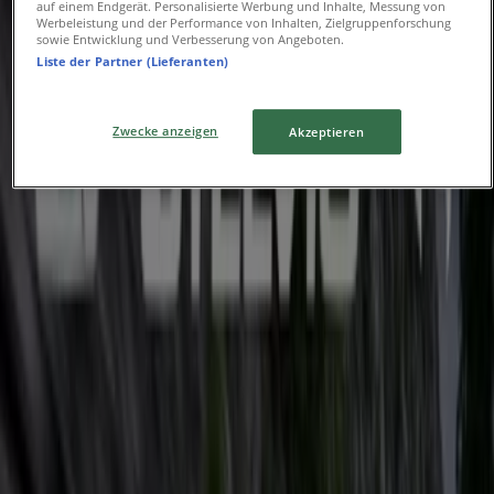
auf einem Endgerät. Personalisierte Werbung und Inhalte, Messung von
Werbeleistung und der Performance von Inhalten, Zielgruppenforschung
sowie Entwicklung und Verbesserung von Angeboten.
2026 Mid Power 80hp – 30hp
Liste der Partner (Lieferanten)
Läuft am 31.12. ab
2.8 km - Dortmund
Zwecke anzeigen
Akzeptieren
Yamaha
2026 Leisure ATV And Side - By- Side`
Läuft am 31.12. ab
2.8 km - Dortmund
Yamaha
2026 Utility ATV And Side - By - Side
Läuft am 31.12. ab
2.8 km - Dortmund