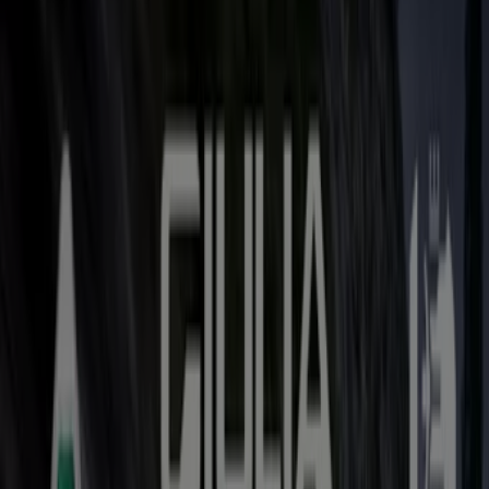
Folgen Sie, um Angebote zu erhalten
Tiendeo in Dortmund
»
Angebote für Auto, Motorrad und Werkstatt in
Dortmund
»
Yamaha in Dortmund
Schneller Blick auf Yamaha
Angebote in Dortmund
Kataloge mit Yamaha Angeboten in Dortmund:
6
Kategorie:
Auto, Motorrad und Werkstatt
Aktuellstes Angebot:
29.7.2026