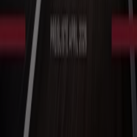
Tiendeo ist Teil von Shopfully, dem Tech-Unternehmen,
das das lokale Einkaufen weltweit neu erfindet.
Tiendeo
Was wir machen
Business-Lösungen
Nachrichten und Medien
Mit uns arbeiten
Kontakt aufnehmen
Marketing- und Geschäftsanfragen
Geschäft falsch auf der Karte geortet
Wöchentliches Anzeigen-Feedback