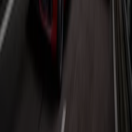
Mehr anzeigen
Andere Unternehmen der Kategorie
Auto, Motorrad und Werkstatt in
Dortmund
Finde Yamaha Kataloge in deiner
Stadt
Yamaha in Berlin
Yamaha in Hamburg
Yamaha in
München
Yamaha in Köln
Yamaha in Frankfurt am
Main
Yamaha in Castrop-Rauxel
Yamaha in Witten
Yamaha in Bergkamen
Yamaha in Bochum
Yamaha in
Recklinghausen
Yamaha in Menden (Sauerland)
Yamaha in Hattingen
Yamaha in Essen
Yamaha in
Haltern am See
Yamaha in Gladbeck
Yamaha in
Wuppertal
Yamaha in Remscheid