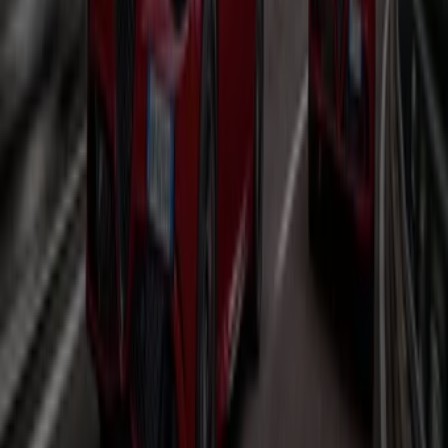
Audi
Preisliste q9 suv
Läuft am 30.7. ab
Dortmund
Alfa Romeo
Giulia Quadrifoglio Oro
Läuft am 31.12. ab
Dortmund
Alfa Romeo
Giulia Stelvio Quadrifolgio Preisliste
Läuft am 31.12. ab
Dortmund