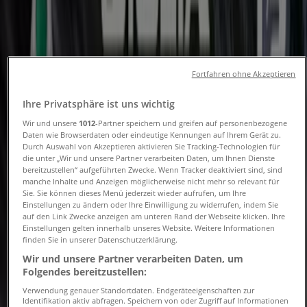
Yamaha
Fortfahren ohne Akzeptieren
2026 Motorcycles
Ihre Privatsphäre ist uns wichtig
Wir und unsere
1012
-Partner speichern und greifen auf personenbezogene
Läuft am 31.12. ab
Daten wie Browserdaten oder eindeutige Kennungen auf Ihrem Gerät zu.
Durch Auswahl von Akzeptieren aktivieren Sie Tracking-Technologien für
die unter „Wir und unsere Partner verarbeiten Daten, um Ihnen Dienste
bereitzustellen“ aufgeführten Zwecke. Wenn Tracker deaktiviert sind, sind
manche Inhalte und Anzeigen möglicherweise nicht mehr so relevant für
Yamaha
Sie. Sie können dieses Menü jederzeit wieder aufrufen, um Ihre
Einstellungen zu ändern oder Ihre Einwilligung zu widerrufen, indem Sie
auf den Link Zwecke anzeigen am unteren Rand der Webseite klicken. Ihre
Motoroller 2026
Einstellungen gelten innerhalb unseres Website. Weitere Informationen
finden Sie in unserer Datenschutzerklärung.
Läuft am 31.12. ab
2.8 km - Dortmund
Wir und unsere Partner verarbeiten Daten, um
Folgendes bereitzustellen:
Verwendung genauer Standortdaten. Endgeräteeigenschaften zur
Identifikation aktiv abfragen. Speichern von oder Zugriff auf Informationen
Yamaha