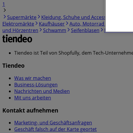
1
Supermärkte
Kleidung, Schuhe und Accessoires
Spor
Elektromärkte
Kaufhäuser
Auto, Motorrad und Werksta
und Hörzentren
Schwamm
Seifenblasen
Metalldetekt
Tiendeo ist Teil von Shopfully, dem Tech-Unternehmen
Tiendeo
Was wir machen
Business-Lösungen
Nachrichten und Medien
Mit uns arbeiten
Kontakt aufnehmen
Marketing- und Geschäftsanfragen
Geschäft falsch auf der Karte geortet