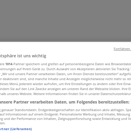
Fortfahren
atsphäre ist uns wichtig
sere
1014
-Partner speichern und greifen auf personenbezogene Daten wie Browserdate
und Accessoires
Elektromärkte
Drogerien und Parfümerie
Ba
Kennungen auf Ihrem Gerät zu. Durch Auswahl von Akzeptieren aktivieren Sie Tracking
r „Wir und unsere Partner verarbeiten Daten, um Ihnen Dienste bereitzustellen“ aufgef
ug und Baby
Auto, Motorrad und Werkstatt
Kaufhäuser
Reisen
 deaktiviert sind, sind manche Inhalte und Anzeigen möglicherweise nicht mehr so rele
ieses Menü jederzeit wieder aufrufen, um Ihre Einstellungen zu ändern oder Ihre Einwi
 indem Sie auf den Link Zwecke anzeigen am unteren Rand der Webseite klicken. Ihre E
halb unseres Website. Weitere Informationen finden Sie in unserer Datenschutzerkläru
unsere Partner verarbeiten Daten, um Folgendes bereitzustellen:
genauer Standortdaten. Endgeräteeigenschaften zur Identifikation aktiv abfragen. Sp
f auf Informationen auf einem Endgerät. Personalisierte Werbung und Inhalte, Messung
ng und der Performance von Inhalten, Zielgruppenforschung sowie Entwicklung und V
ten.
artner (Lieferanten)