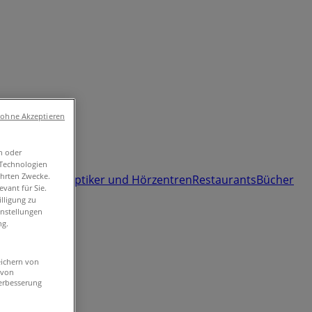
 ohne Akzeptieren
n oder
umärkte und
-Technologien
ührten Zwecke.
 und Freizeit
Optiker und Hörzentren
Restaurants
Bücher
vant für Sie.
lligung zu
instellungen
ng.
eichern von
 von
erbesserung