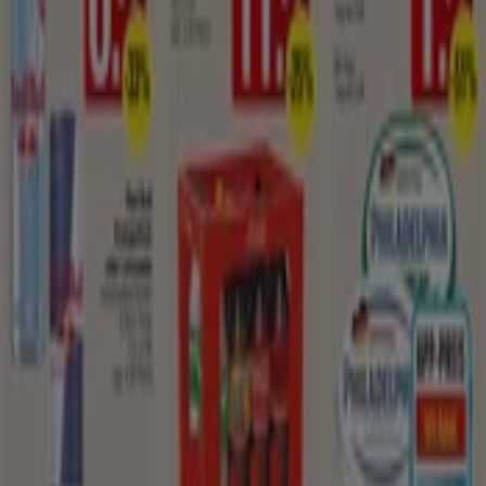
Marketing- und Geschäftsanfragen
Geschäft falsch auf der Karte geortet
Wöchentliches Anzeigen-Feedback
Technische Probleme und allgemeines Feedback
Indizes
Marken
Lokale Marken
Unternehmen
Filiale in der Nähe
Produkte
Lokale Produkte
Städte
Die App von Tiendeo herunterladen