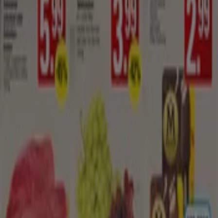
Flyer und beste Angebote in
Hannover
Bier
Schwamm
Seifenblasen
Metalldetektor
Spa
Staubsauger
Supermärkte in anderen Städten
Berlin
Hamburg
München
Köln
Frankfurt am
Main
Düsseldorf
Bremen
Stuttgart
Dresden
Hannover
Essen
Nürnberg
Leipzig
Dortmund
Duisburg
Augsburg
Zeige mehr Städte
In dieser Kategorie findest du Kataloge und Prospekte
deiner Lieblings-Supermärkte, Discounter und Bio-
Märkte. Top
Angebote von Supermärkten
erscheinen
immer in ihren Prospekten und stets auf dem Laufenden
zu sein ist sehr wichtig, um beim Einkauf zu sparen.
Angebote und Aktionen sind normalerweise ein paar
Tage gültig und es ist möglich, Rabatte bis zu minus 50%