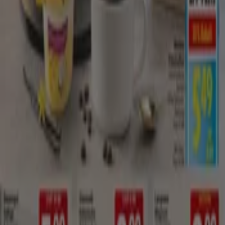
Edeka Kissel SBK
Edeka Kissel SBK flugblatt
Läuft am 15.8. ab
Hannover
Neu
wez
WEZette KW33 2026
Läuft am 15.8. ab
Hannover
Mehr anzeigen
Supermärkte Kataloge in Hannover