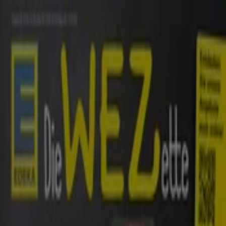
Sie sind hier:
Hannover - 10178
Schnäppchen
Supermärkte
Möbelhäuser
Kleidung, Schuhe
und Accessoires
Elektromärkte
Drogerien und
Parfümerie
Baumärkte und
Gartencenter
Biomärkte
Discounter
Sportgeschäfte
Spielze
und Baby
Auto, Motorrad und
Werkstatt
Kaufhäuser
Reisen und Freizeit
Optiker und
Hörzentren
Restaurants
Bücher und Schreibwaren
Banken
und Versicherungen
Supermärkte Hannover - Angebote
und Prospekte