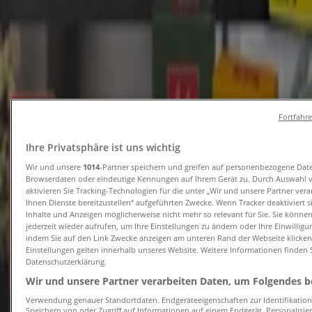
Tiendeo in Hannover
»
Angebote für Supermärkte in Hannover
Neu
Fortfahr
Getränke Fleischmann
Ihre Privatsphäre ist uns wichtig
UNSERE ANGEBOTE SIND GÜLTIG ```
Wir und unsere
1014
-Partner speichern und greifen auf personenbezogene Dat
Browserdaten oder eindeutige Kennungen auf Ihrem Gerät zu. Durch Auswahl 
aktivieren Sie Tracking-Technologien für die unter „Wir und unsere Partner ver
Läuft morgen ab
Hannover
Ihnen Dienste bereitzustellen“ aufgeführten Zwecke. Wenn Tracker deaktiviert 
Erwartet
Inhalte und Anzeigen möglicherweise nicht mehr so relevant für Sie. Sie könne
jederzeit wieder aufrufen, um Ihre Einstellungen zu ändern oder Ihre Einwilligu
indem Sie auf den Link Zwecke anzeigen am unteren Rand der Webseite klicken.
Einstellungen gelten innerhalb unseres Website. Weitere Informationen finden S
Datenschutzerklärung.
CAP Markt
Wir und unsere Partner verarbeiten Daten, um Folgendes be
Attraktive Sonderangebote für alle
Verwendung genauer Standortdaten. Endgeräteeigenschaften zur Identifikation 
Speichern von oder Zugriff auf Informationen auf einem Endgerät. Personalisi