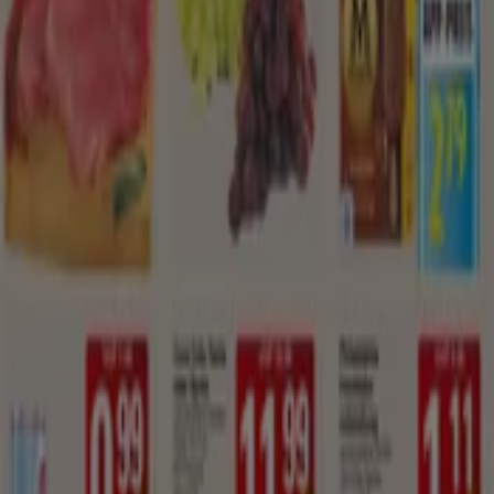
oder das berühmte "Nimm 3, zahl 2"-Angebot zu finden.
Siehe die Angebote der Supermärkte
Tiendeo ist Teil von Shopfully, dem Tech-Unternehmen,
das das lokale Einkaufen weltweit neu erfindet.
Tiendeo
Was wir machen
Business-Lösungen
Nachrichten und Medien
Mit uns arbeiten
Kontakt aufnehmen