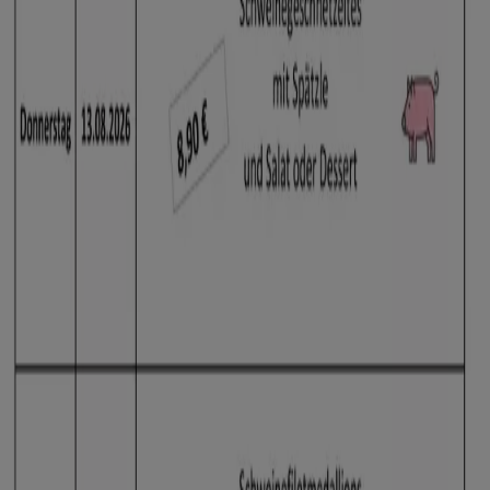
Flyer und beste Angebote in Leipzig
Bier
Schwamm
Seifenblasen
Metalldetektor
Spa
Staubsauger
Supermärkte in anderen Städten
Berlin
Hamburg
München
Köln
Frankfurt am
Main
Düsseldorf
Bremen
Stuttgart
Dresden
Hannover
Essen
Nürnberg
Leipzig
Dortmund
Duisburg
Augsburg
Zeige mehr Städte
In dieser Kategorie findest du Kataloge und Prospekte
deiner Lieblings-Supermärkte, Discounter und Bio-
Märkte. Top
Angebote von Supermärkten
erscheinen
immer in ihren Prospekten und stets auf dem Laufenden
zu sein ist sehr wichtig, um beim Einkauf zu sparen.
Angebote und Aktionen sind normalerweise ein paar
Tage gültig und es ist möglich, Rabatte bis zu minus 50%
oder das berühmte "Nimm 3, zahl 2"-Angebot zu finden.