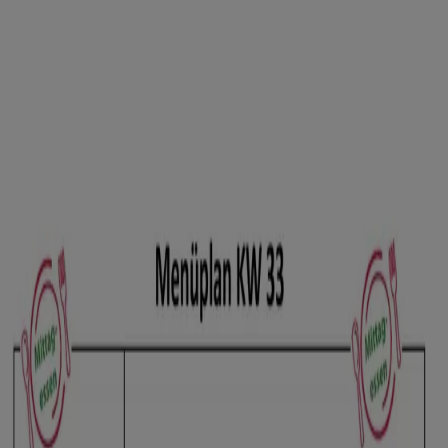
Sie sind hier:
Leipzig - 10178
Schnäppchen
Supermärkte
Möbelhäuser
Kleidung, Schuhe
und Accessoires
Elektromärkte
Drogerien und
Parfümerie
Baumärkte und
Gartencenter
Biomärkte
Discounter
Sportgeschäfte
Spielze
und Baby
Auto, Motorrad und
Werkstatt
Kaufhäuser
Reisen und Freizeit
Optiker und
Hörzentren
Restaurants
Bücher und Schreibwaren
Banken
und Versicherungen
Supermärkte Leipzig - Angebote
und Prospekte