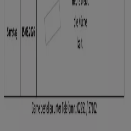
Marketing- und Geschäftsanfragen
Geschäft falsch auf der Karte geortet
Wöchentliches Anzeigen-Feedback
Technische Probleme und allgemeines Feedback
Indizes
Marken
Lokale Marken
Unternehmen
Filiale in der Nähe
Produkte
Lokale Produkte
Städte
Die App von Tiendeo herunterladen