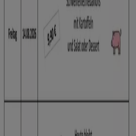
Siehe die Angebote der Supermärkte
Tiendeo ist Teil von Shopfully, dem Tech-Unternehmen,
das das lokale Einkaufen weltweit neu erfindet.
Tiendeo
Was wir machen
Business-Lösungen
Nachrichten und Medien
Mit uns arbeiten
Kontakt aufnehmen