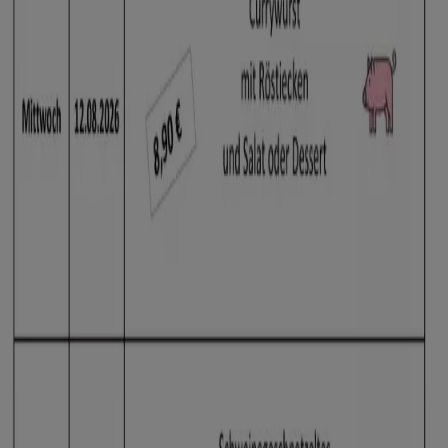
CAP Markt
Tolles Angebot für alle Kunden
Läuft am 15.8. ab
Leipzig
Erwartet
CAP Markt
Attraktive Angebote entdecken
Läuft am 15.8. ab
Leipzig
Mehr anzeigen
Supermärkte Kataloge in Leipzig