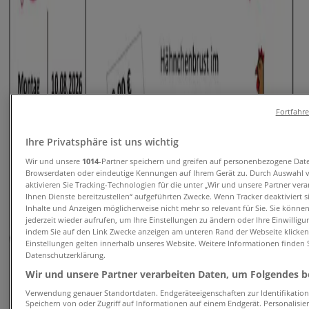
Tiendeo in Leipzig
»
Angebote für Supermärkte in Leipzig
Erwartet
Fortfahr
CAP Markt
Ihre Privatsphäre ist uns wichtig
Wir und unsere
1014
-Partner speichern und greifen auf personenbezogene Dat
Exklusive Deals und Schnäppchen
Browserdaten oder eindeutige Kennungen auf Ihrem Gerät zu. Durch Auswahl 
aktivieren Sie Tracking-Technologien für die unter „Wir und unsere Partner ver
Läuft am 14.8. ab
Leipzig
Ihnen Dienste bereitzustellen“ aufgeführten Zwecke. Wenn Tracker deaktiviert 
Inhalte und Anzeigen möglicherweise nicht mehr so relevant für Sie. Sie könne
Erwartet
jederzeit wieder aufrufen, um Ihre Einstellungen zu ändern oder Ihre Einwilligu
indem Sie auf den Link Zwecke anzeigen am unteren Rand der Webseite klicken.
Einstellungen gelten innerhalb unseres Website. Weitere Informationen finden S
Datenschutzerklärung.
CAP Markt
Wir und unsere Partner verarbeiten Daten, um Folgendes be
Exklusive Deals für unsere Kunden
Verwendung genauer Standortdaten. Endgeräteeigenschaften zur Identifikation 
Speichern von oder Zugriff auf Informationen auf einem Endgerät. Personalisi