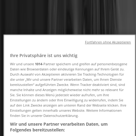
Angebote und Telefonnummern
Tiendeo in Hannover
»
Angebote für Kleidung, Schuhe und Accessoires in
Hannover
»
Calzedonia in Hannover
»
Fortfahren ohne Akzeptieren
Calzedonia | Georgstraße 31-33
Ihre Privatsphäre ist uns wichtig
Wir und unsere
1014
-Partner speichern und greifen auf personenbezogene
Karte
0511-76385860
Daten wie Browserdaten oder eindeutige Kennungen auf Ihrem Gerät zu.
Karte
0511-76385860
Durch Auswahl von Akzeptieren aktivieren Sie Tracking-Technologien für
die unter „Wir und unsere Partner verarbeiten Daten, um Ihnen Dienste
bereitzustellen“ aufgeführten Zwecke. Wenn Tracker deaktiviert sind, sind
Angebote für Calzedonia in
manche Inhalte und Anzeigen möglicherweise nicht mehr so relevant für
Hannover
Sie. Sie können dieses Menü jederzeit wieder aufrufen, um Ihre
Einstellungen zu ändern oder Ihre Einwilligung zu widerrufen, indem Sie
auf den Link Zwecke anzeigen am unteren Rand der Webseite klicken. Ihre
Einstellungen gelten innerhalb unseres Website. Weitere Informationen
finden Sie in unserer Datenschutzerklärung.
Wir und unsere Partner verarbeiten Daten, um
Folgendes bereitzustellen: