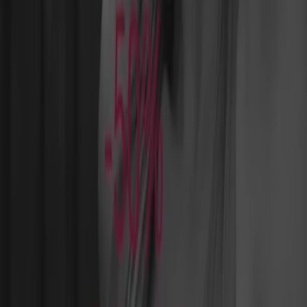
Informationen zu
Calzedonia
zur Verfügung,
einschließlich der Öffnungszeiten, exklusiver Angebote
und der genauen Lage des Geschäfts in
Georgstraße 31-
33
. Darüber hinaus haben Sie Zugriff auf die neuesten
Kataloge von
Calzedonia
, in denen Sie die aktuellsten
Aktionen entdecken und von großen Rabatten auf
Kleidung, Schuhe und Accessoires
-Produkte für Ihre
Einkäufe in
Hannover
profitieren können.
Verpassen Sie nicht die Gelegenheit, das Geschäft von
Calzedonia
in
Georgstraße 31-33
zu besuchen und ein
einzigartiges Einkaufserlebnis zu genießen. Erkunden Sie
die Angebote, die wir diesen
August
für Sie bereithalten,
und bleiben Sie über die besten Deals von
Calzedonia
in
Hannover
informiert. Besuchen Sie uns und beginnen
Sie noch heute mit dem Sparen!
Mehr Information über Calzedonia
Andere Geschäfte von
Calzedonia in Hannover sehen