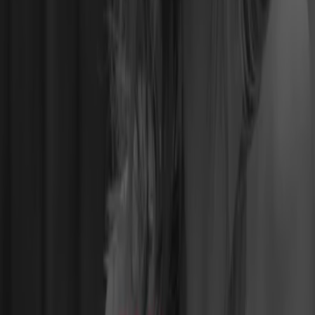
Andere Unternehmen der Kategorie
Kleidung, Schuhe und Accessoires in
Hannover
Calzedonia
Willkommen im Geschäft von
Calzedonia
bei Tiendeo,
wo Sie die besten
Angebote
,
Aktionen
und
Kataloge
dieser renommierten Marke im Bereich
Kleidung,
Schuhe und Accessoires
entdecken können. Unser
physisches Geschäft befindet sich in
Georgstraße 31-33
,
Hannover
, und bietet Ihnen eine breite Auswahl an
hochwertigen Produkten, mit denen Sie während des
gesamten
August 2026
sparen können.
Bei Tiendeo stellen wir Ihnen stets aktuelle