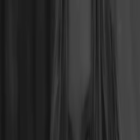
Sie sind hier:
Hannover - 10178
Schnäppchen
Supermärkte
Möbelhäuser
Kleidung, Schuhe
und Accessoires
Elektromärkte
Drogerien und
Parfümerie
Baumärkte und
Gartencenter
Biomärkte
Discounter
Sportgeschäfte
Spielze
und Baby
Auto, Motorrad und
Werkstatt
Kaufhäuser
Reisen und Freizeit
Optiker und
Hörzentren
Restaurants
Bücher und Schreibwaren
Banken
und Versicherungen
Calzedonia Geschäft | Georgstraße
31-33, Hannover - Öffnungszeite,