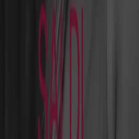
Tiendeo ist Teil von Shopfully, dem Tech-Unternehmen,
das das lokale Einkaufen weltweit neu erfindet.
Tiendeo
Was wir machen
Business-Lösungen
Nachrichten und Medien
Mit uns arbeiten
Kontakt aufnehmen
Marketing- und Geschäftsanfragen
Geschäft falsch auf der Karte geortet
Wöchentliches Anzeigen-Feedback
Technische Probleme und allgemeines Feedback