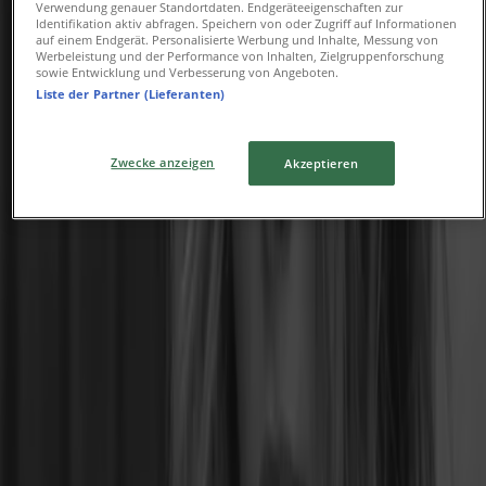
Verwendung genauer Standortdaten. Endgeräteeigenschaften zur
Calzedonia
Identifikation aktiv abfragen. Speichern von oder Zugriff auf Informationen
auf einem Endgerät. Personalisierte Werbung und Inhalte, Messung von
Werbeleistung und der Performance von Inhalten, Zielgruppenforschung
-50%
sowie Entwicklung und Verbesserung von Angeboten.
Liste der Partner (Lieferanten)
Läuft am 19.8. ab
Zwecke anzeigen
Akzeptieren
Calzedonia
-50% Saldi
Läuft am 17.8. ab
36 m - Hannover
Geschäfte in der Nähe
McDonald’s