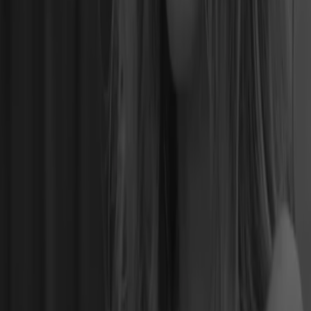
35 m
Geschlossen
Christ
Georgstr. 31-33, Hannover
36 m
Geschlossen
Thomas Sabo
Georgstraße 31-33, Hannover
36 m