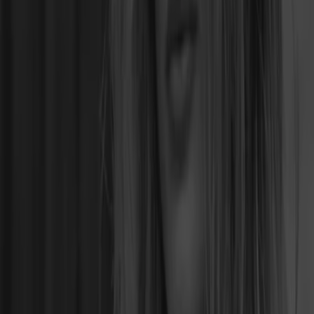
Andreaestr 1, Hannover
19 m
Jetzt geöffnet
Joop
Georgstraße 31-33, Hannover
26 m
Hugendubel
Bahnhofstraße 14, Hannover