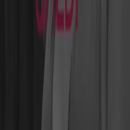
Indizes
Marken
Lokale Marken
Unternehmen
Filiale in der Nähe
Produkte
Lokale Produkte
Städte
Die App von Tiendeo herunterladen
Copyright © Tiendeo ® 2026 · Shopfully Marketing S.L.U. –