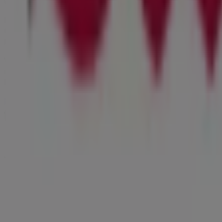
während des gesamten
August 2026
sparen können.
Bei Tiendeo stellen wir Ihnen stets aktuelle Informationen
Geschäfts in
Am Faunberg 1
. Darüber hinaus haben Sie Z
Rabatten auf
Restaurants
-Produkte für Ihre Einkäufe in
L
Verpassen Sie nicht die Gelegenheit, das Geschäft von
Der
die wir diesen
August
für Sie bereithalten, und bleiben Si
heute mit dem Sparen!
Mehr Information über Der Beck
Andere Geschäfte von Der
Tiendeo ist Teil von Shopfully, dem Tech-Unternehmen
Tiendeo
Was wir machen
Business-Lösungen
Nachrichten und Medien
Mit uns arbeiten