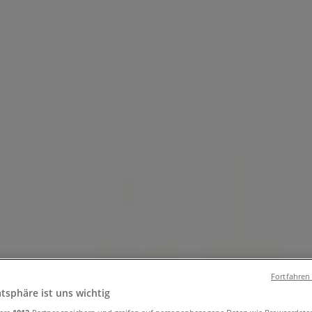
und Accessoires
Elektromärkte
Drogerien und Parfümerie
Ba
ug und Baby
Auto, Motorrad und Werkstatt
Kaufhäuser
Reisen
Lauf an der Pegnitz - Angebote, Öffn
Fortfahren
atsphäre ist uns wichtig