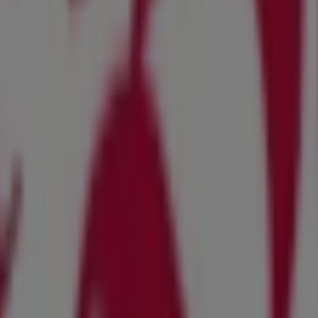
estaurants in Lauf an der Pegnitz
e die besten
Angebote
,
Aktionen
und
Kataloge
dieser ren
unberg 1
,
Lauf an der Pegnitz
, und bietet Ihnen eine bre