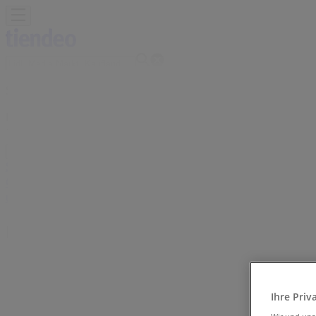
Sie sind hier:
Lauf an der Pegnitz - 10178
Schnäppchen
Supermärkte
Möbelhäuser
Kleidung, Schuhe 
Gartencenter
Biomärkte
Discounter
Sportgeschäfte
Spielze
und Schreibwaren
Banken und Versicherungen
Der Beck Filiale | Am Faunberg 1 , 
Tiendeo in Lauf an der Pegnitz
»
Angebote für Restaurants in Lauf an der Pegnitz
Ihre Priv