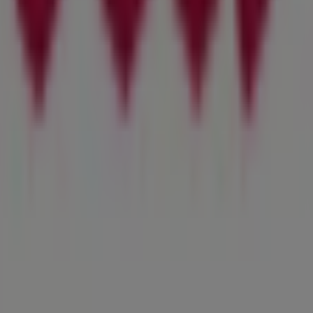
en, exklusiver Angebote und der genauen Lage des
e die aktuellsten Aktionen entdecken und von großen
 Einkaufserlebnis zu genießen. Erkunden Sie die Angebote,
z
informiert. Besuchen Sie uns und beginnen Sie noch