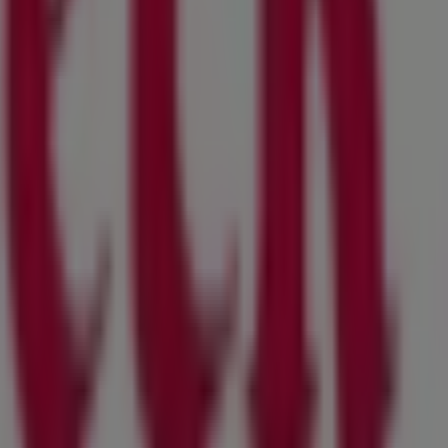
ommierten Marke im Bereich
Restaurants
entdecken
ite Auswahl an hochwertigen Produkten, mit denen Sie