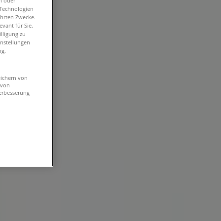
n oder
-Technologien
ührten Zwecke.
vant für Sie.
lligung zu
instellungen
ng.
eichern von
 von
erbesserung