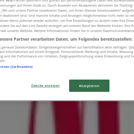
sere
1012
-Partner speichern und greifen auf personenbezogene Daten wie Browserdate
Kennungen auf Ihrem Gerät zu. Durch Auswahl von Akzeptieren aktivieren Sie Tracking
r „Wir und unsere Partner verarbeiten Daten, um Ihnen Dienste bereitzustellen“ aufgef
 deaktiviert sind, sind manche Inhalte und Anzeigen möglicherweise nicht mehr so rele
ieses Menü jederzeit wieder aufrufen, um Ihre Einstellungen zu ändern oder Ihre Einwi
 indem Sie auf den Link Zwecke anzeigen am unteren Rand der Webseite klicken. Ihre E
halb unseres Website. Weitere Informationen finden Sie in unserer Datenschutzerkläru
unsere Partner verarbeiten Daten, um Folgendes bereitzustellen:
genauer Standortdaten. Endgeräteeigenschaften zur Identifikation aktiv abfragen. Sp
f auf Informationen auf einem Endgerät. Personalisierte Werbung und Inhalte, Messung
ng und der Performance von Inhalten, Zielgruppenforschung sowie Entwicklung und V
ten.
artner (Lieferanten)
Zwecke anzeigen
Akzeptieren