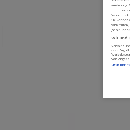
»
Wir und un
eindeutige 
Der Beck in Lauf an der Pegnitz
»
für die unte
Wenn Tracker
Der Beck | Am Faunberg 1
Sie können d
widerrufen,
gelten inner
Jetzt geöffnet
Bis 20:00
Wir und 
Verwendung 
oder Zugrif
Werbeleistu
Sonntag
von Angebo
Liste der P
Geschlossen
Montag
08:00 - 20:00
Dienstag
08:00 - 20:00
Mittwoch
08:00 - 20:00
Donnerstag
08:00 - 20:00
Freitag