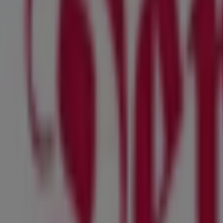
alltours Reisecenter
Friedensplatz 5, Lauf an der Pegnitz
55 m
Falke
Friedensplatz 5, Lauf an der Pegnitz
55 m
Arena