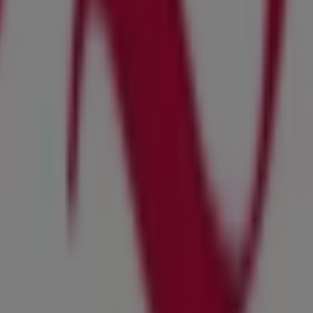
 zu
Der Beck
zur Verfügung, einschließlich der Öffnungszeit
ugriff auf die neuesten Kataloge von
Der Beck
, in denen Si
auf an der Pegnitz
profitieren können.
 Beck
in
Am Faunberg 1
zu besuchen und ein einzigartiges
e über die besten Deals von
Der Beck
in
Lauf an der Pegnit
 Beck in Lauf an der Pegnitz sehen
, das das lokale Einkaufen weltweit neu erfindet.