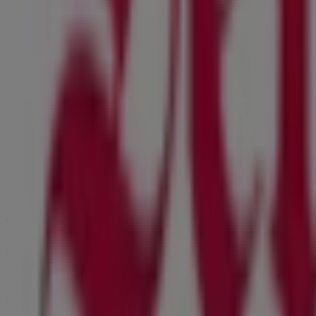
FRIEDENSPLATZ 5, Lauf an der Pegnitz
55 m
Reformhaus
Plärrer 1, Lauf an der Pegnitz
57 m
Andere Unternehmen der Kategorie R
Der Beck
Willkommen im Geschäft von
Der Beck
bei Tiendeo, wo Si
können. Unser physisches Geschäft befindet sich in
Am Fa