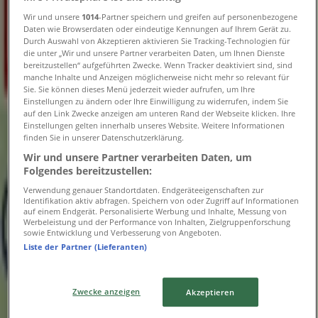
08:00 - 21:00
Wir und unsere
1014
-Partner speichern und greifen auf personenbezogene
Mittwoch
Daten wie Browserdaten oder eindeutige Kennungen auf Ihrem Gerät zu.
08:00 - 21:00
Durch Auswahl von Akzeptieren aktivieren Sie Tracking-Technologien für
die unter „Wir und unsere Partner verarbeiten Daten, um Ihnen Dienste
Donnerstag
bereitzustellen“ aufgeführten Zwecke. Wenn Tracker deaktiviert sind, sind
08:00 - 21:00
manche Inhalte und Anzeigen möglicherweise nicht mehr so relevant für
Freitag
Sie. Sie können dieses Menü jederzeit wieder aufrufen, um Ihre
Einstellungen zu ändern oder Ihre Einwilligung zu widerrufen, indem Sie
08:00 - 21:00
auf den Link Zwecke anzeigen am unteren Rand der Webseite klicken. Ihre
Samstag
Einstellungen gelten innerhalb unseres Website. Weitere Informationen
08:00 - 21:00
finden Sie in unserer Datenschutzerklärung.
Wir und unsere Partner verarbeiten Daten, um
Karte
+49 800 7234870
Folgendes bereitzustellen:
Jetzt geöffnet
Bis 21:00
Verwendung genauer Standortdaten. Endgeräteeigenschaften zur
Identifikation aktiv abfragen. Speichern von oder Zugriff auf Informationen
auf einem Endgerät. Personalisierte Werbung und Inhalte, Messung von
Werbeleistung und der Performance von Inhalten, Zielgruppenforschung
sowie Entwicklung und Verbesserung von Angeboten.
Sonntag
Liste der Partner (Lieferanten)
Geschlossen
Zwecke anzeigen
Akzeptieren
Montag
08:00 - 21:00