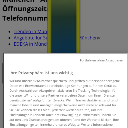
Öffnungszeiten und
Telefonnummer
Tiendeo in München
»
Angebote für Supermärkte in München
»
EDEKA in München
»
EDEKA | Türkenstraße 77
Fortfahren ohne Akzeptieren
Geschlossen
Ihre Privatsphäre ist uns wichtig
Wir und unsere
1012
-Partner speichern und greifen auf personenbezogene
Daten wie Browserdaten oder eindeutige Kennungen auf Ihrem Gerät zu.
Durch Auswahl von Akzeptieren aktivieren Sie Tracking-Technologien für
Sonntag
die unter „Wir und unsere Partner verarbeiten Daten, um Ihnen Dienste
bereitzustellen“ aufgeführten Zwecke. Wenn Tracker deaktiviert sind, sind
Geschlossen
manche Inhalte und Anzeigen möglicherweise nicht mehr so relevant für
Sie. Sie können dieses Menü jederzeit wieder aufrufen, um Ihre
Montag
Einstellungen zu ändern oder Ihre Einwilligung zu widerrufen, indem Sie
07:00 - 20:00
auf den Link Zwecke anzeigen am unteren Rand der Webseite klicken. Ihre
Einstellungen gelten innerhalb unseres Website. Weitere Informationen
Dienstag