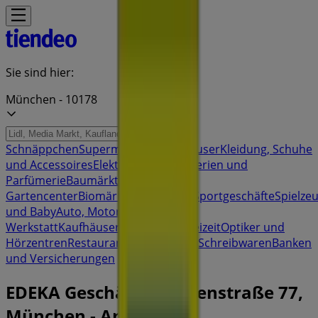
Sie sind hier:
München - 10178
Schnäppchen
Supermärkte
Möbelhäuser
Kleidung, Schuhe
und Accessoires
Elektromärkte
Drogerien und
Parfümerie
Baumärkte und
Gartencenter
Biomärkte
Discounter
Sportgeschäfte
Spielze
und Baby
Auto, Motorrad und
Werkstatt
Kaufhäuser
Reisen und Freizeit
Optiker und
Hörzentren
Restaurants
Bücher und Schreibwaren
Banken
und Versicherungen
EDEKA Geschäft | Türkenstraße 77,
München - Angebote,