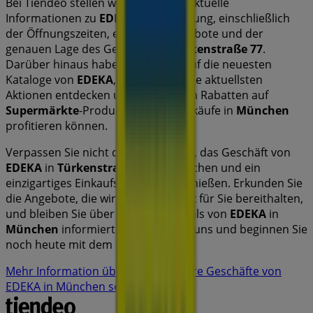
Bei Tiendeo stellen wir Ihnen stets aktuelle
Informationen zu
EDEKA
zur Verfügung, einschließlich
der Öffnungszeiten, exklusiver Angebote und der
genauen Lage des Geschäfts in
Türkenstraße 77
.
Darüber hinaus haben Sie Zugriff auf die neuesten
Kataloge von
EDEKA
, in denen Sie die aktuellsten
Aktionen entdecken und von großen Rabatten auf
Supermärkte
-Produkte für Ihre Einkäufe in
München
profitieren können.
Verpassen Sie nicht die Gelegenheit, das Geschäft von
EDEKA
in
Türkenstraße 77
zu besuchen und ein
einzigartiges Einkaufserlebnis zu genießen. Erkunden Sie
die Angebote, die wir diesen
August
für Sie bereithalten,
und bleiben Sie über die besten Deals von
EDEKA
in
München
informiert. Besuchen Sie uns und beginnen Sie
noch heute mit dem Sparen!
Mehr Information über EDEKA
Andere Geschäfte von
EDEKA in München sehen