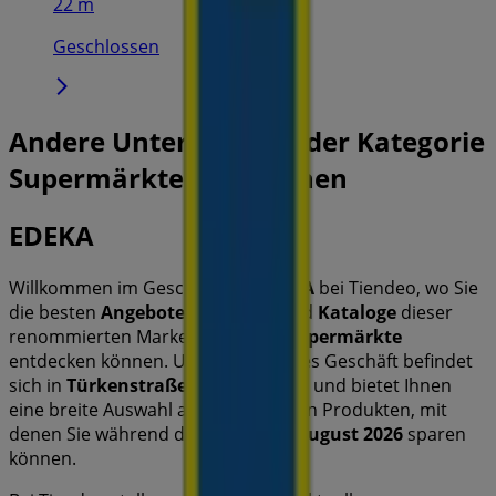
22 m
Geschlossen
Andere Unternehmen der Kategorie
Supermärkte in München
EDEKA
Willkommen im Geschäft von
EDEKA
bei Tiendeo, wo Sie
die besten
Angebote
,
Aktionen
und
Kataloge
dieser
renommierten Marke im Bereich
Supermärkte
entdecken können. Unser physisches Geschäft befindet
sich in
Türkenstraße 77
,
München
, und bietet Ihnen
eine breite Auswahl an hochwertigen Produkten, mit
denen Sie während des gesamten
August 2026
sparen
können.