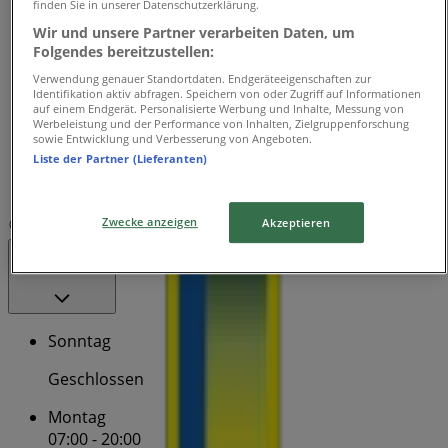
finden Sie in unserer Datenschutzerklärung.
07:00 - 20:00
Wir und unsere Partner verarbeiten Daten, um
Mittwoch
Folgendes bereitzustellen:
07:00 - 20:00
Donnerstag
Verwendung genauer Standortdaten. Endgeräteeigenschaften zur
Identifikation aktiv abfragen. Speichern von oder Zugriff auf Informationen
07:00 - 20:00
auf einem Endgerät. Personalisierte Werbung und Inhalte, Messung von
Freitag
Werbeleistung und der Performance von Inhalten, Zielgruppenforschung
sowie Entwicklung und Verbesserung von Angeboten.
07:00 - 20:00
Liste der Partner (Lieferanten)
Samstag
07:00 - 20:00
Zwecke anzeigen
Akzeptieren
Karte
+498927817723
Geschlossen
Sonntag
Geschlossen
Montag
07:00 - 20:00