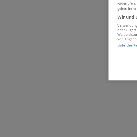
Palmers in München
»
widerrufen,
gelten inner
Palmers | Riem-Arcaden in der Messestadt - Willy-Bra
Wir und 
Karte
+49/89/94 00 79 42
Verwendung 
oder Zugrif
Karte
+49/89/94 00 79 42
Werbeleistu
von Angebo
Wir sind gerade dabei Angebote zu "Palmers" zu veröffent
Liste der P
Geschäfte in der Nähe
Sony
Marienplatz 8, München
0 m
Geschlossen