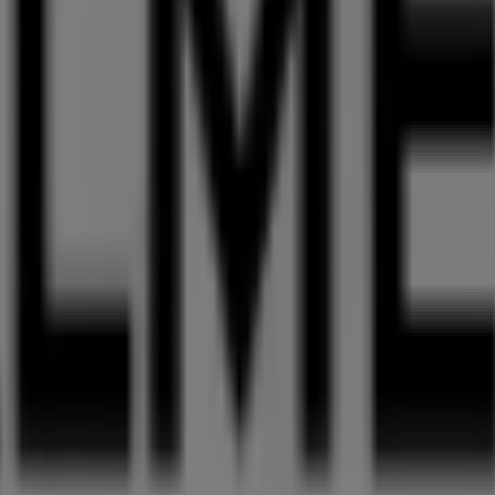
 die besten
Angebote
,
Aktionen
und
Kataloge
dieser reno
 befindet sich in
Riem-Arcaden in der Messestadt - Willy-
rend des gesamten
August 2026
sparen können.
 zu
Palmers
zur Verfügung, einschließlich der Öffnungszeit
ndt-Platz 5
. Darüber hinaus haben Sie Zugriff auf die neu
g, Schuhe und Accessoires
-Produkte für Ihre Einkäufe in
M
mers
in
Riem-Arcaden in der Messestadt - Willy-Brandt-Pl
gust
für Sie bereithalten, und bleiben Sie über die besten 
lmers in München sehen
, das das lokale Einkaufen weltweit neu erfindet.