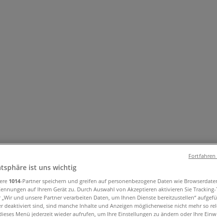
und Accessoires
Elektromärkte
Drogerien und Parfümerie
Ba
ug und Baby
Auto, Motorrad und Werkstatt
Kaufhäuser
Reisen
der Messestadt - Willy-Brandt-Platz 
Fortfahren
atsphäre ist uns wichtig
sere
1014
-Partner speichern und greifen auf personenbezogene Daten wie Browserdate
Kennungen auf Ihrem Gerät zu. Durch Auswahl von Akzeptieren aktivieren Sie Tracking
r „Wir und unsere Partner verarbeiten Daten, um Ihnen Dienste bereitzustellen“ aufgef
 deaktiviert sind, sind manche Inhalte und Anzeigen möglicherweise nicht mehr so rele
München
»
ieses Menü jederzeit wieder aufrufen, um Ihre Einstellungen zu ändern oder Ihre Einwi