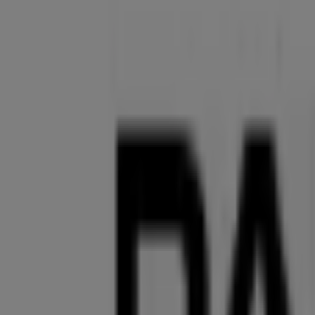
Deutsche Bank
Marienplatz 21, München
17 m
Nespresso
Marienplatz, 21, München
22 m
Jetzt geöffnet
Andere Unternehmen der Kategorie 