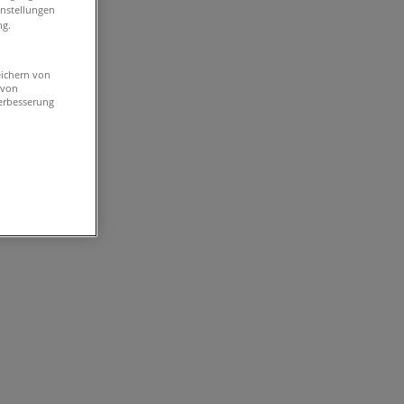
instellungen
ng.
eichern von
 von
erbesserung