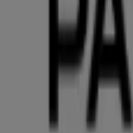
Palmers
Willkommen im Geschäft von
Palmers
bei Tiendeo, wo Sie
Accessoires
entdecken können. Unser physisches Geschäft
Auswahl an hochwertigen Produkten, mit denen Sie wäh
Bei Tiendeo stellen wir Ihnen stets aktuelle Informationen
Geschäfts in
Riem-Arcaden in der Messestadt - Willy-Bra
Aktionen entdecken und von großen Rabatten auf
Kleidun
Verpassen Sie nicht die Gelegenheit, das Geschäft von
Pal
zu genießen. Erkunden Sie die Angebote, die wir diesen
Au
uns und beginnen Sie noch heute mit dem Sparen!
Mehr Information über Palmers
Andere Geschäfte von Pa
Tiendeo ist Teil von Shopfully, dem Tech-Unternehmen
Tiendeo