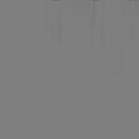
Was wir machen
Business-Lösungen
Nachrichten und Medien
Mit uns arbeiten
Kontakt aufnehmen
Marketing- und Geschäftsanfragen
Geschäft falsch auf der Karte geortet
Wöchentliches Anzeigen-Feedback
Technische Probleme und allgemeines Feedback
Indizes
Marken
Lokale Marken
Unternehmen
Filiale in der Nähe
Produkte
Lokale Produkte