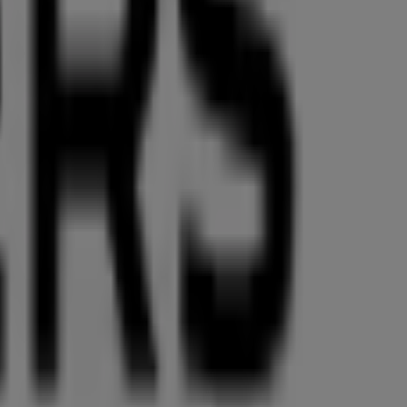
mmierten Marke im Bereich
Kleidung, Schuhe und
Brandt-Platz 5
,
München
, und bietet Ihnen eine breite
en, exklusiver Angebote und der genauen Lage des
esten Kataloge von
Palmers
, in denen Sie die aktuellsten
ünchen
profitieren können.
atz 5
zu besuchen und ein einzigartiges Einkaufserlebnis
Deals von
Palmers
in
München
informiert. Besuchen Sie