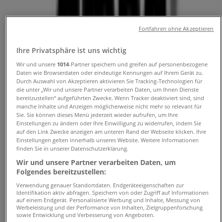
Öffnungszeiten und
Telefonnummern
Fortfahren ohne Akzeptieren
Ihre Privatsphäre ist uns wichtig
Tiendeo in Salzwedel
»
Wir und unsere
1014
-Partner speichern und greifen auf personenbezogene
Angebote für Sportgeschäfte in Salzwedel
Daten wie Browserdaten oder eindeutige Kennungen auf Ihrem Gerät zu.
Durch Auswahl von Akzeptieren aktivieren Sie Tracking-Technologien für
die unter „Wir und unsere Partner verarbeiten Daten, um Ihnen Dienste
»
bereitzustellen“ aufgeführten Zwecke. Wenn Tracker deaktiviert sind, sind
Arena in Salzwedel
»
manche Inhalte und Anzeigen möglicherweise nicht mehr so relevant für
Sie. Sie können dieses Menü jederzeit wieder aufrufen, um Ihre
Arena | ALTE PUMPE 7
Einstellungen zu ändern oder Ihre Einwilligung zu widerrufen, indem Sie
auf den Link Zwecke anzeigen am unteren Rand der Webseite klicken. Ihre
Karte
Einstellungen gelten innerhalb unseres Website. Weitere Informationen
finden Sie in unserer Datenschutzerklärung.
Karte
Wir und unsere Partner verarbeiten Daten, um
Wir sind gerade dabei Angebote zu "Arena" zu
Folgendes bereitzustellen:
veröffentlichen
Verwendung genauer Standortdaten. Endgeräteeigenschaften zur
Identifikation aktiv abfragen. Speichern von oder Zugriff auf Informationen
auf einem Endgerät. Personalisierte Werbung und Inhalte, Messung von
Geschäfte in der Nähe
Werbeleistung und der Performance von Inhalten, Zielgruppenforschung
sowie Entwicklung und Verbesserung von Angeboten.