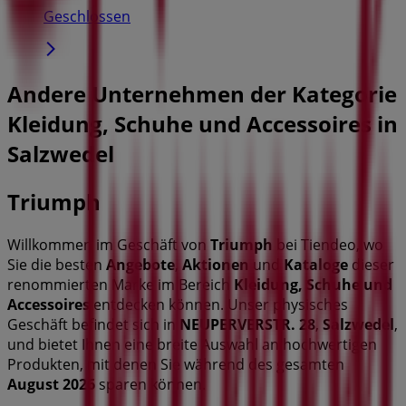
Geschlossen
Andere Unternehmen der Kategorie
Kleidung, Schuhe und Accessoires in
Salzwedel
Triumph
Willkommen im Geschäft von
Triumph
bei Tiendeo, wo
Sie die besten
Angebote
,
Aktionen
und
Kataloge
dieser
renommierten Marke im Bereich
Kleidung, Schuhe und
Accessoires
entdecken können. Unser physisches
Geschäft befindet sich in
NEUPERVERSTR. 28
,
Salzwedel
,
und bietet Ihnen eine breite Auswahl an hochwertigen
Produkten, mit denen Sie während des gesamten
August 2026
sparen können.