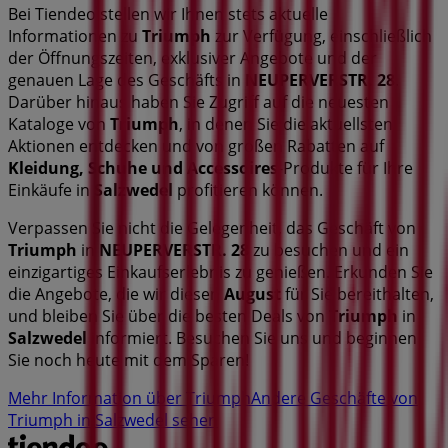
Bei Tiendeo stellen wir Ihnen stets aktuelle
Informationen zu
Triumph
zur Verfügung, einschließlich
der Öffnungszeiten, exklusiver Angebote und der
genauen Lage des Geschäfts in
NEUPERVERSTR. 28
.
Darüber hinaus haben Sie Zugriff auf die neuesten
Kataloge von
Triumph
, in denen Sie die aktuellsten
Aktionen entdecken und von großen Rabatten auf
Kleidung, Schuhe und Accessoires
-Produkte für Ihre
Einkäufe in
Salzwedel
profitieren können.
Verpassen Sie nicht die Gelegenheit, das Geschäft von
Triumph
in
NEUPERVERSTR. 28
zu besuchen und ein
einzigartiges Einkaufserlebnis zu genießen. Erkunden Sie
die Angebote, die wir diesen
August
für Sie bereithalten,
und bleiben Sie über die besten Deals von
Triumph
in
Salzwedel
informiert. Besuchen Sie uns und beginnen
Sie noch heute mit dem Sparen!
Mehr Information über Triumph
Andere Geschäfte von
Triumph in Salzwedel sehen