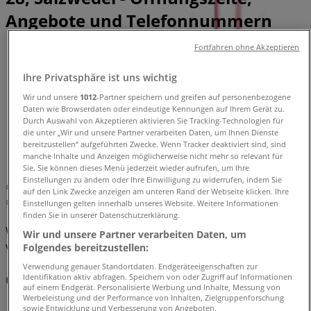
Angebote und Telefonnummern
Fortfahren ohne Akzeptieren
Tiendeo in Salzwedel
»
Ihre Privatsphäre ist uns wichtig
Angebote für Kleidung, Schuhe und Accessoires in
Salzwedel
Wir und unsere
1012
-Partner speichern und greifen auf personenbezogene
Daten wie Browserdaten oder eindeutige Kennungen auf Ihrem Gerät zu.
»
Durch Auswahl von Akzeptieren aktivieren Sie Tracking-Technologien für
die unter „Wir und unsere Partner verarbeiten Daten, um Ihnen Dienste
Triumph in Salzwedel
»
bereitzustellen“ aufgeführten Zwecke. Wenn Tracker deaktiviert sind, sind
manche Inhalte und Anzeigen möglicherweise nicht mehr so relevant für
Triumph | NEUPERVERSTR. 28
Sie. Sie können dieses Menü jederzeit wieder aufrufen, um Ihre
Einstellungen zu ändern oder Ihre Einwilligung zu widerrufen, indem Sie
Karte
auf den Link Zwecke anzeigen am unteren Rand der Webseite klicken. Ihre
Karte
Einstellungen gelten innerhalb unseres Website. Weitere Informationen
finden Sie in unserer Datenschutzerklärung.
Wir sind gerade dabei Angebote zu "Triumph" zu
Wir und unsere Partner verarbeiten Daten, um
veröffentlichen
Folgendes bereitzustellen:
Verwendung genauer Standortdaten. Endgeräteeigenschaften zur
Geschäfte in der Nähe
Identifikation aktiv abfragen. Speichern von oder Zugriff auf Informationen
auf einem Endgerät. Personalisierte Werbung und Inhalte, Messung von
Werbeleistung und der Performance von Inhalten, Zielgruppenforschung
sowie Entwicklung und Verbesserung von Angeboten.