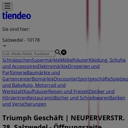
Sie sind hier:
Salzwedel - 10178
Schnäppchen
Supermärkte
Möbelhäuser
Kleidung, Schuhe
und Accessoires
Elektromärkte
Drogerien und
Parfümerie
Baumärkte und
Gartencenter
Biomärkte
Discounter
Sportgeschäfte
Spielze
und Baby
Auto, Motorrad und
Werkstatt
Kaufhäuser
Reisen und Freizeit
Optiker und
Hörzentren
Restaurants
Bücher und Schreibwaren
Banken
und Versicherungen
Triumph Geschäft | NEUPERVERSTR.
28, Salzwedel - Öffnungszeite,