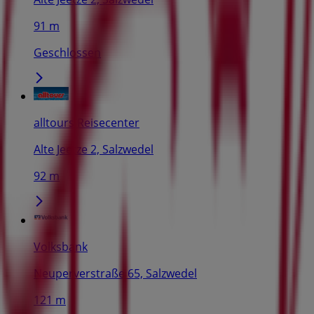
91 m
Geschlossen
alltours Reisecenter
Alte Jeetze 2, Salzwedel
92 m
Volksbank
Neuperverstraße 65, Salzwedel
121 m