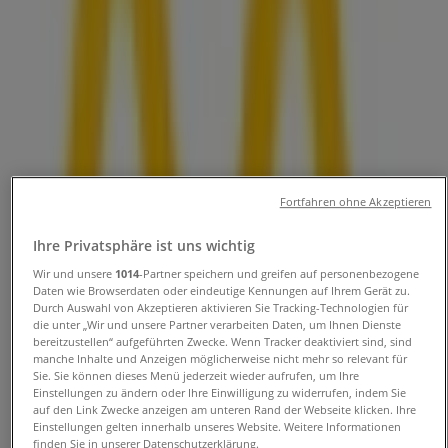
Öffnungszeiten und
Telefonnummern
Tiendeo in Stuttgart
»
Angebote für Restaurants in Stuttgart
»
McDonald’s in Stuttgart
»
McDonald’s | Arnulf-Klett-Platz 2
Fortfahren ohne Akzeptieren
Ihre Privatsphäre ist uns wichtig
Jetzt geöffnet
Bis 03:00
Wir und unsere
1014
-Partner speichern und greifen auf personenbezogene
Daten wie Browserdaten oder eindeutige Kennungen auf Ihrem Gerät zu.
Durch Auswahl von Akzeptieren aktivieren Sie Tracking-Technologien für
Sonntag
die unter „Wir und unsere Partner verarbeiten Daten, um Ihnen Dienste
04:00 - 00:00
bereitzustellen“ aufgeführten Zwecke. Wenn Tracker deaktiviert sind, sind
manche Inhalte und Anzeigen möglicherweise nicht mehr so relevant für
Montag
Sie. Sie können dieses Menü jederzeit wieder aufrufen, um Ihre
05:00 - 00:00
Einstellungen zu ändern oder Ihre Einwilligung zu widerrufen, indem Sie
Dienstag
auf den Link Zwecke anzeigen am unteren Rand der Webseite klicken. Ihre
Einstellungen gelten innerhalb unseres Website. Weitere Informationen
05:00 - 00:00
finden Sie in unserer Datenschutzerklärung.