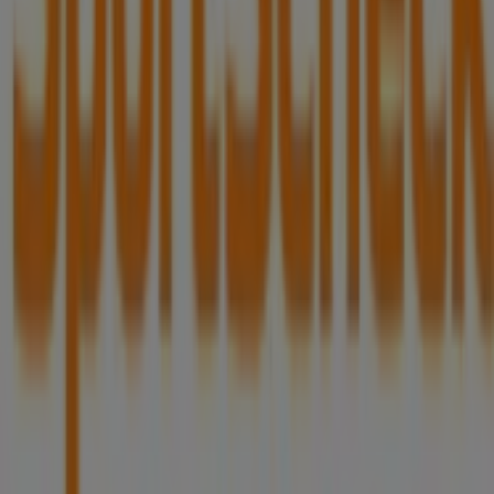
der nächstgelegenen Geschäfte in
Stuttgart
erkunden.
Bei Tiendeo erhalten Sie nicht nur Zugriff auf
Rabatte
und
Aktionen
, sondern auch auf Informationen zu den
stationären Geschäften in Ihrer Stadt. Durchstöbern Sie
die Kataloge von
Sportscheck
, finden Sie die Geschäfte
in
Stuttgart
und entdecken Sie Produkte mit attraktiven
Rabatten, um in diesem
August
zu sparen. Zudem halten
wir Sie über die genauen Standorte, Öffnungszeiten und
alle wichtigen Details auf dem Laufenden, damit Sie ein
rundum gelungenes Einkaufserlebnis in
Stuttgart
genießen können.
Verpassen Sie nicht die Gelegenheit, die
Angebote
von
Sportscheck
in den Geschäften von
Stuttgart
zu nutzen,
und bleiben Sie über die besten Preise im
August 2026
informiert. Bei Tiendeo finden Sie immer die besten
Geschäfte und Einkaufsmöglichkeiten in
Stuttgart
.
Entdecken Sie jetzt die neuesten Angebote und
Geschäfte, die wir für Sie bereithalten!