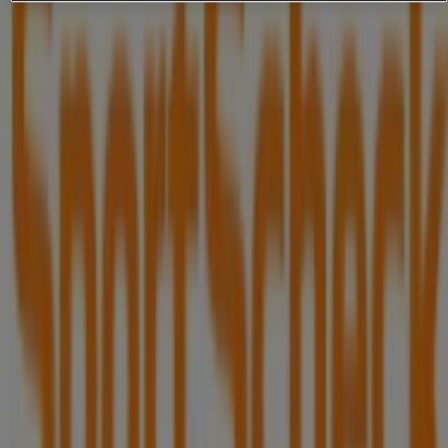
Städte mit Sportscheck-Geschäften
Sportscheck in Reutlingen
Zeige mehr Städte
Andere Unternehmen der Kategorie
Sportgeschäfte in Stuttgart
Sportscheck
Willkommen bei Tiendeo, Ihrer besten Wahl, um nicht
nur die besten
Angebote
,
Kataloge
und
Aktionen
zu
finden, sondern auch die beliebtesten Geschäfte in
Stuttgart
zu entdecken. Während des Monats
August
2026
können Sie auf unserer Plattform sowohl die
neuesten Nachrichten von
Sportscheck
, einer der
bekanntesten Marken, als auch die Standorte und Details