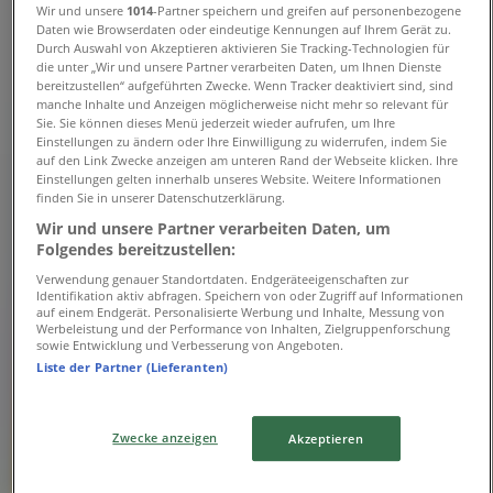
Wir und unsere
1014
-Partner speichern und greifen auf personenbezogene
und Adressen
Daten wie Browserdaten oder eindeutige Kennungen auf Ihrem Gerät zu.
Durch Auswahl von Akzeptieren aktivieren Sie Tracking-Technologien für
die unter „Wir und unsere Partner verarbeiten Daten, um Ihnen Dienste
Tiendeo in Stuttgart
»
bereitzustellen“ aufgeführten Zwecke. Wenn Tracker deaktiviert sind, sind
manche Inhalte und Anzeigen möglicherweise nicht mehr so relevant für
Angebote für Sportgeschäfte in Stuttgart
»
Sie. Sie können dieses Menü jederzeit wieder aufrufen, um Ihre
Sportscheck in Stuttgart
»
Einstellungen zu ändern oder Ihre Einwilligung zu widerrufen, indem Sie
auf den Link Zwecke anzeigen am unteren Rand der Webseite klicken. Ihre
Sportscheck Geschäfte in Stuttgart
Einstellungen gelten innerhalb unseres Website. Weitere Informationen
finden Sie in unserer Datenschutzerklärung.
Wir und unsere Partner verarbeiten Daten, um
Folgendes bereitzustellen:
Sportscheck
Verwendung genauer Standortdaten. Endgeräteeigenschaften zur
Identifikation aktiv abfragen. Speichern von oder Zugriff auf Informationen
Kronenstrasse 3, Stuttgart
auf einem Endgerät. Personalisierte Werbung und Inhalte, Messung von
Werbeleistung und der Performance von Inhalten, Zielgruppenforschung
655 m
sowie Entwicklung und Verbesserung von Angeboten.
Liste der Partner (Lieferanten)
Geschlossen
Zwecke anzeigen
Akzeptieren
Wir sind gerade dabei Angebote zu "Sportscheck" zu
veröffentlichen