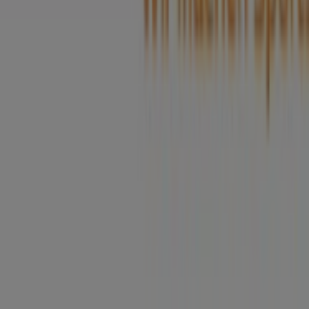
Technische Probleme und allgemeines Feedback
Indizes
Marken
Lokale Marken
Unternehmen
Filiale in der Nähe
Produkte
Lokale Produkte
Städte
Die App von Tiendeo herunterladen