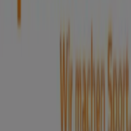
Tiendeo ist Teil von Shopfully, dem Tech-Unternehmen,
das das lokale Einkaufen weltweit neu erfindet.
Tiendeo
Was wir machen
Business-Lösungen
Nachrichten und Medien
Mit uns arbeiten
Kontakt aufnehmen
Marketing- und Geschäftsanfragen
Geschäft falsch auf der Karte geortet
Wöchentliches Anzeigen-Feedback