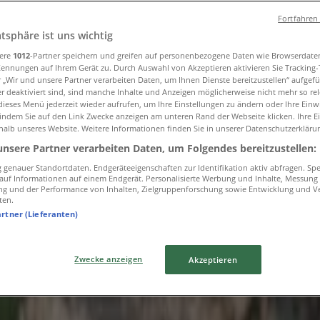
Fortfahren
atsphäre ist uns wichtig
sere
1012
-Partner speichern und greifen auf personenbezogene Daten wie Browserdate
Kennungen auf Ihrem Gerät zu. Durch Auswahl von Akzeptieren aktivieren Sie Tracking
r „Wir und unsere Partner verarbeiten Daten, um Ihnen Dienste bereitzustellen“ aufgef
 deaktiviert sind, sind manche Inhalte und Anzeigen möglicherweise nicht mehr so rele
ieses Menü jederzeit wieder aufrufen, um Ihre Einstellungen zu ändern oder Ihre Einwi
 indem Sie auf den Link Zwecke anzeigen am unteren Rand der Webseite klicken. Ihre E
halb unseres Website. Weitere Informationen finden Sie in unserer Datenschutzerkläru
unsere Partner verarbeiten Daten, um Folgendes bereitzustellen:
genauer Standortdaten. Endgeräteeigenschaften zur Identifikation aktiv abfragen. Sp
f auf Informationen auf einem Endgerät. Personalisierte Werbung und Inhalte, Messung
ng und der Performance von Inhalten, Zielgruppenforschung sowie Entwicklung und V
ten.
artner (Lieferanten)
Zwecke anzeigen
Akzeptieren