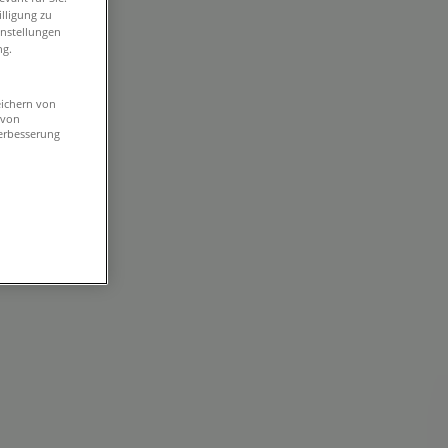
lligung zu
instellungen
ng.
eichern von
 von
erbesserung