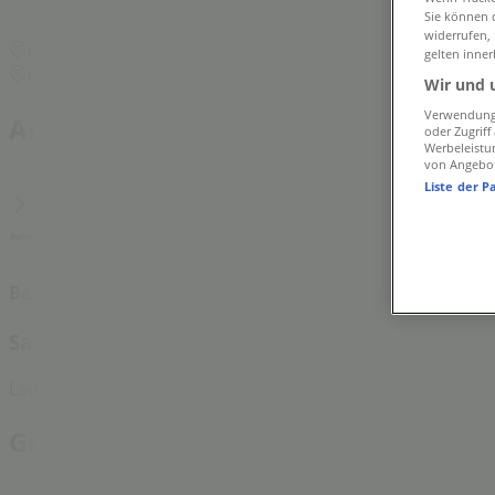
Barbour | Kirchstraße 6 a
Sie können d
widerrufen,
Karte
gelten inner
Karte
Wir und 
Verwendung 
Angebote für Barbour in Stuttgart
oder Zugrif
Werbeleistu
von Angebo
Liste der P
Barbour
Sale 20% Off New Lines Added
Läuft morgen ab
Geschäfte in der Nähe