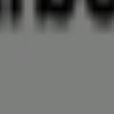
leidung, Schuhe und Accessoires in S
 die besten
Angebote
,
Aktionen
und
Kataloge
dieser reno
 befindet sich in
Kirchstraße 6 a
,
Stuttgart
, und bietet I
nnen.
 zu
Barbour
zur Verfügung, einschließlich der Öffnungszeit
ugriff auf die neuesten Kataloge von
Barbour
, in denen Sie
 für Ihre Einkäufe in
Stuttgart
profitieren können.
rbour
in
Kirchstraße 6 a
zu besuchen und ein einzigartiges 