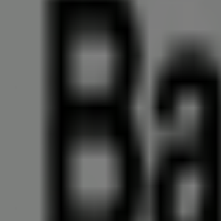
Leonardo
Marktplatz 7, Stuttgart
13 m
SØR
Kirchstr. 6a, Stuttgart
22 m
Geschlossen