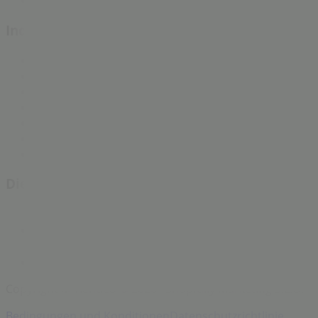
Technische Probleme und allgemeines Feedback
Indizes
Marken
Lokale Marken
Unternehmen
Filiale in der Nähe
Produkte
Lokale Produkte
Städte
Die App von Tiendeo herunterladen
Copyright © Tiendeo ® 2026 · Shopfully Marketing S.L.U. –
Bedingungen und Konditionen
Datenschutzrichtlinie