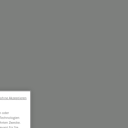
umärkte und
 und Freizeit
Optiker und Hörzentren
Restaurants
Bücher
 und Telefonnummern
 ohne Akzeptieren
n oder
-Technologien
ührten Zwecke.
vant für Sie.