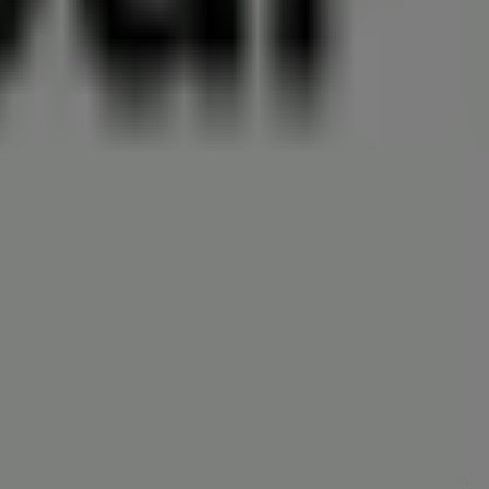
tuttgart
mmierten Marke im Bereich
Kleidung, Schuhe und
hnen eine breite Auswahl an hochwertigen Produkten, mit
en, exklusiver Angebote und der genauen Lage des
 die aktuellsten Aktionen entdecken und von großen
Einkaufserlebnis zu genießen. Erkunden Sie die Angebote,