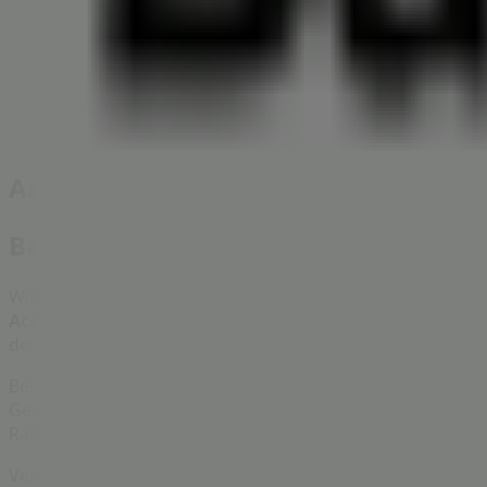
Barbour
Kirchstraße 6 a, Stuttgart
22 m
Andere Unternehmen der Kategorie K
Barbour
Willkommen im Geschäft von
Barbour
bei Tiendeo, wo Sie
Accessoires
entdecken können. Unser physisches Geschäft
denen Sie während des gesamten
August 2026
sparen kö
Bei Tiendeo stellen wir Ihnen stets aktuelle Informationen
Geschäfts in
Kirchstraße 6 a
. Darüber hinaus haben Sie Z
Rabatten auf
Kleidung, Schuhe und Accessoires
-Produkte
Verpassen Sie nicht die Gelegenheit, das Geschäft von
Ba