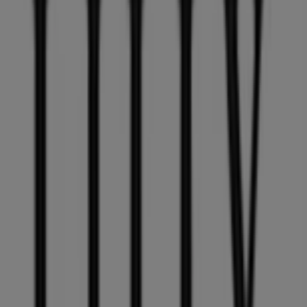
258 m
Geschlossen
Pronovias
ALTE DORF STR. 14, Tolk
459 m
Opel
Hauptstr. 42, Taarstedt
3.2 km