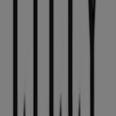
Andere Unternehmen der Kategorie
Kleidung, Schuhe und Accessoires in
Tolk
Lilly
Willkommen im Geschäft von
Lilly
bei Tiendeo, wo Sie die
besten
Angebote
,
Aktionen
und
Kataloge
dieser
renommierten Marke im Bereich
Kleidung, Schuhe und
Accessoires
entdecken können. Unser physisches
Geschäft befindet sich in
Alte Dorfstrasse 14
,
Tolk
, und
bietet Ihnen eine breite Auswahl an hochwertigen
Produkten, mit denen Sie während des gesamten
August 2026
sparen können.
Bei Tiendeo stellen wir Ihnen stets aktuelle