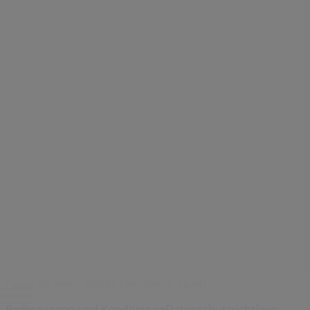
Indizes
Marken
Unternehmen
Filiale in der Nähe
Produkte
Städte
Die App von Tiendeo herunterladen
Copyright © Tiendeo ® 2026 · Shopfully Marketing S.L.U. –
Palau de Mar – 08039 Barcelona, Spain
Bedingungen und Konditionen
Datenschutzrichtlinie