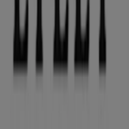
Informationen zu
Lilly
zur Verfügung, einschließlich der
Öffnungszeiten, exklusiver Angebote und der genauen
Lage des Geschäfts in
Alte Dorfstrasse 14
. Darüber
hinaus haben Sie Zugriff auf die neuesten Kataloge von
Lilly
, in denen Sie die aktuellsten Aktionen entdecken
und von großen Rabatten auf
Kleidung, Schuhe und
Accessoires
-Produkte für Ihre Einkäufe in
Tolk
profitieren können.
Verpassen Sie nicht die Gelegenheit, das Geschäft von
Lilly
in
Alte Dorfstrasse 14
zu besuchen und ein
einzigartiges Einkaufserlebnis zu genießen. Erkunden Sie
die Angebote, die wir diesen
August
für Sie bereithalten,
und bleiben Sie über die besten Deals von
Lilly
in
Tolk
informiert. Besuchen Sie uns und beginnen Sie noch
heute mit dem Sparen!
Mehr Information über Lilly
Andere Geschäfte von Lilly in
Tolk sehen