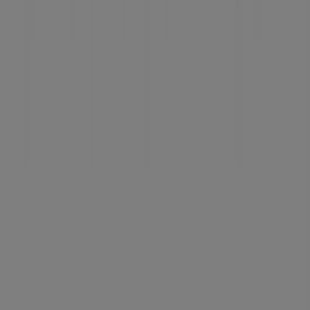
Tiendeo ist Teil von Shopfully, dem Tech-Unternehmen,
das das lokale Einkaufen weltweit neu erfindet.
Tiendeo
Was wir machen
Business-Lösungen
Nachrichten und Medien
Mit uns arbeiten
Kontakt aufnehmen
Marketing- und Geschäftsanfragen
Geschäft falsch auf der Karte geortet
Wöchentliches Anzeigen-Feedback
Technische Probleme und allgemeines Feedback