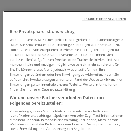
Telefonnummern
Fortfahren ohne Akzeptieren
Tiendeo in Tolk
»
Ihre Privatsphäre ist uns wichtig
Angebote für Kleidung, Schuhe und Accessoires in
Tolk
Wir und unsere
1012
-Partner speichern und greifen auf personenbezogene
Daten wie Browserdaten oder eindeutige Kennungen auf Ihrem Gerät zu.
Durch Auswahl von Akzeptieren aktivieren Sie Tracking-Technologien für
»
die unter „Wir und unsere Partner verarbeiten Daten, um Ihnen Dienste
Lilly in Tolk
»
bereitzustellen“ aufgeführten Zwecke. Wenn Tracker deaktiviert sind, sind
manche Inhalte und Anzeigen möglicherweise nicht mehr so relevant für
Lilly | Alte Dorfstrasse 14
Sie. Sie können dieses Menü jederzeit wieder aufrufen, um Ihre
Einstellungen zu ändern oder Ihre Einwilligung zu widerrufen, indem Sie
Karte
auf den Link Zwecke anzeigen am unteren Rand der Webseite klicken. Ihre
Einstellungen gelten innerhalb unseres Website. Weitere Informationen
Karte
finden Sie in unserer Datenschutzerklärung.
Wir sind gerade dabei Angebote zu "Lilly" zu
Wir und unsere Partner verarbeiten Daten, um
Folgendes bereitzustellen:
veröffentlichen
Verwendung genauer Standortdaten. Endgeräteeigenschaften zur
Geschäfte in der Nähe
Identifikation aktiv abfragen. Speichern von oder Zugriff auf Informationen
auf einem Endgerät. Personalisierte Werbung und Inhalte, Messung von
Werbeleistung und der Performance von Inhalten, Zielgruppenforschung
sowie Entwicklung und Verbesserung von Angeboten.