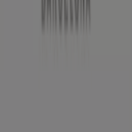
Tiendeo ist Teil von Shopfully, dem Tech-Unternehmen,
das das lokale Einkaufen weltweit neu erfindet.
Tiendeo
Was wir machen
Business-Lösungen
Nachrichten und Medien
Mit uns arbeiten
Kontakt aufnehmen
Marketing- und Geschäftsanfragen
Geschäft falsch auf der Karte geortet
Wöchentliches Anzeigen-Feedback
Technische Probleme und allgemeines Feedback