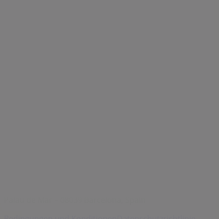
Indizes
Marken
Unternehmen
Filiale in der Nähe
Produkte
Städte
Die App von Tiendeo herunterladen
Copyright © Tiendeo ® 2026 · Shopfully Marketing S.L.U. –
Palau de Mar – 08039 Barcelona, Spain
Bedingungen und Konditionen
Datenschutzrichtlinie