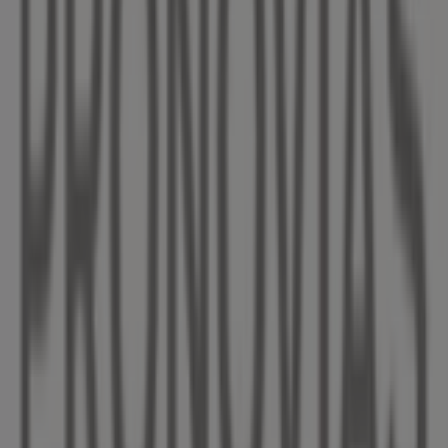
258 m
Geschlossen
Pronovias
ALTE DORF STR. 14, Tolk
459 m
Opel
Hauptstr. 42, Taarstedt
3.2 km