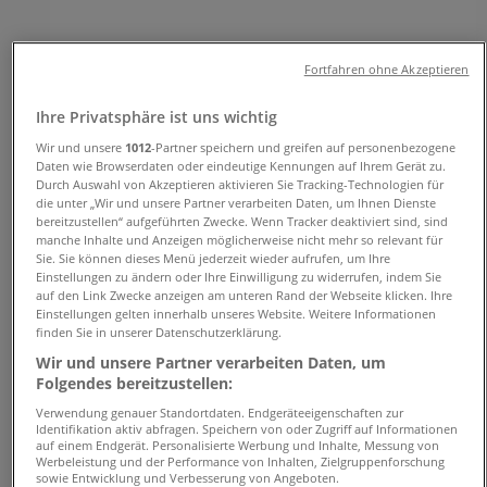
Angebote und Telefonnummern
Fortfahren ohne Akzeptieren
Tiendeo in Tolk
»
Ihre Privatsphäre ist uns wichtig
Angebote für Kleidung, Schuhe und Accessoires in
Tolk
Wir und unsere
1012
-Partner speichern und greifen auf personenbezogene
Daten wie Browserdaten oder eindeutige Kennungen auf Ihrem Gerät zu.
Durch Auswahl von Akzeptieren aktivieren Sie Tracking-Technologien für
»
die unter „Wir und unsere Partner verarbeiten Daten, um Ihnen Dienste
Pronovias in Tolk
»
bereitzustellen“ aufgeführten Zwecke. Wenn Tracker deaktiviert sind, sind
manche Inhalte und Anzeigen möglicherweise nicht mehr so relevant für
Pronovias | ALTE DORF STR. 14
Sie. Sie können dieses Menü jederzeit wieder aufrufen, um Ihre
Einstellungen zu ändern oder Ihre Einwilligung zu widerrufen, indem Sie
Karte
04622409
auf den Link Zwecke anzeigen am unteren Rand der Webseite klicken. Ihre
Einstellungen gelten innerhalb unseres Website. Weitere Informationen
Karte
04622409
finden Sie in unserer Datenschutzerklärung.
Wir sind gerade dabei Angebote zu "Pronovias" zu
Wir und unsere Partner verarbeiten Daten, um
Folgendes bereitzustellen:
veröffentlichen
Verwendung genauer Standortdaten. Endgeräteeigenschaften zur
Geschäfte in der Nähe
Identifikation aktiv abfragen. Speichern von oder Zugriff auf Informationen
auf einem Endgerät. Personalisierte Werbung und Inhalte, Messung von
Werbeleistung und der Performance von Inhalten, Zielgruppenforschung
sowie Entwicklung und Verbesserung von Angeboten.