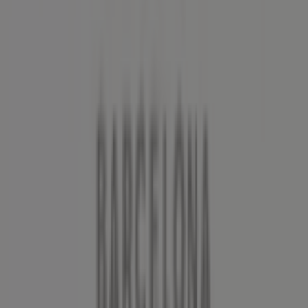
Informationen zu
Pronovias
zur Verfügung,
einschließlich der Öffnungszeiten, exklusiver Angebote
und der genauen Lage des Geschäfts in
ALTE DORF STR.
14
. Darüber hinaus haben Sie Zugriff auf die neuesten
Kataloge von
Pronovias
, in denen Sie die aktuellsten
Aktionen entdecken und von großen Rabatten auf
Kleidung, Schuhe und Accessoires
-Produkte für Ihre
Einkäufe in
Tolk
profitieren können.
Verpassen Sie nicht die Gelegenheit, das Geschäft von
Pronovias
in
ALTE DORF STR. 14
zu besuchen und ein
einzigartiges Einkaufserlebnis zu genießen. Erkunden Sie
die Angebote, die wir diesen
August
für Sie bereithalten,
und bleiben Sie über die besten Deals von
Pronovias
in
Tolk
informiert. Besuchen Sie uns und beginnen Sie noch
heute mit dem Sparen!
Mehr Information über Pronovias
Andere Geschäfte von
Pronovias in Tolk sehen