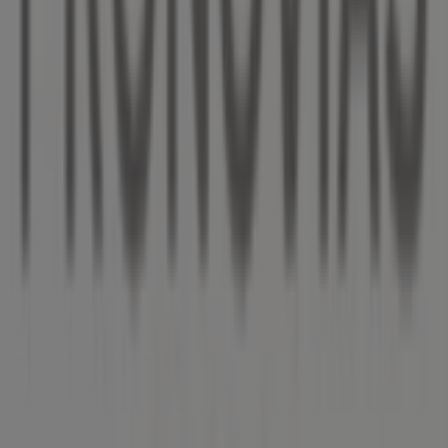
Andere Unternehmen der Kategorie
Kleidung, Schuhe und Accessoires in
Tolk
Pronovias
Willkommen im Geschäft von
Pronovias
bei Tiendeo, wo
Sie die besten
Angebote
,
Aktionen
und
Kataloge
dieser
renommierten Marke im Bereich
Kleidung, Schuhe und
Accessoires
entdecken können. Unser physisches
Geschäft befindet sich in
ALTE DORF STR. 14
,
Tolk
, und
bietet Ihnen eine breite Auswahl an hochwertigen
Produkten, mit denen Sie während des gesamten
August 2026
sparen können.
Bei Tiendeo stellen wir Ihnen stets aktuelle