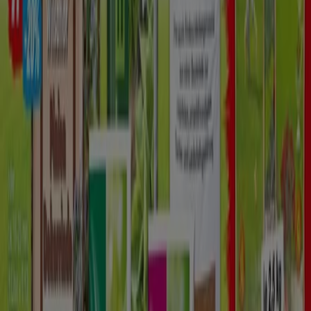
IMPRESSIONEN
Wir Feiern Geburtstage
Läuft am 25.8. ab
Neu
RL-Fundgrube
Satte Rabatte Fur Ihre Beete!
Läuft am 16.8. ab
Mehr anzeigen
Andere Unternehmen der Kategorie