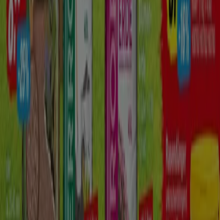
die im
August
verfügbar sind. Darüber hinaus bieten wir
Ihnen detaillierte Informationen zu Rabattaktionen,
Ausverkäufen und saisonalen Neuheiten im Bereich
Kaufhäuser
.
Nutzen Sie die
Angebote
und Aktionen von
KiK
optimal
und bleiben Sie über alle Preis- und Produktupdates im
August 2026
informiert. Bei Tiendeo haben Sie stets
Zugang zu den besten Einkaufsmöglichkeiten in
Deutschland. Warten Sie nicht länger und entdecken Sie
die Angebote, die wir für Sie vorbereitet haben!
Finde KiK Kataloge in deiner Stadt
KiK in Berlin
KiK in Hamburg
KiK in München
KiK in
Köln
KiK in Frankfurt am Main
KiK in Düsseldorf
KiK
in Bremen
KiK in Stuttgart
KiK in Dresden
KiK in
Hannover
KiK in Essen
KiK in Nürnberg
Zeige mehr Städte