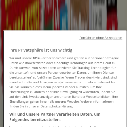
Folgen Sie, um Angebote zu erhalten
Tiendeo
»
Kaufhäuser Angebote in der Nähe
»
Fortfahren ohne Akzeptieren
KiK
Ihre Privatsphäre ist uns wichtig
Andere Kaufhäuser Geschäfte in
Wir und unsere
1012
-Partner speichern und greifen auf personenbezogene
Daten wie Browserdaten oder eindeutige Kennungen auf Ihrem Gerät zu.
Ihrer Stadt
Durch Auswahl von Akzeptieren aktivieren Sie Tracking-Technologien für
die unter „Wir und unsere Partner verarbeiten Daten, um Ihnen Dienste
bereitzustellen“ aufgeführten Zwecke. Wenn Tracker deaktiviert sind, sind
Schneller Blick auf KiK Angebote
manche Inhalte und Anzeigen möglicherweise nicht mehr so relevant für
Sie. Sie können dieses Menü jederzeit wieder aufrufen, um Ihre
Einstellungen zu ändern oder Ihre Einwilligung zu widerrufen, indem Sie
auf den Link Zwecke anzeigen am unteren Rand der Webseite klicken. Ihre
Einstellungen gelten innerhalb unseres Website. Weitere Informationen
Kategorie:
Kaufhäuser
finden Sie in unserer Datenschutzerklärung.
Wir sind gerade dabei Angebote zu "KiK" zu
Wir und unsere Partner verarbeiten Daten, um
Folgendes bereitzustellen:
veröffentlichen