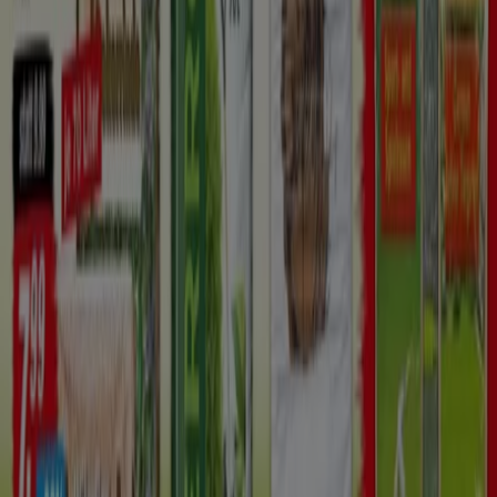
Läuft am 30.9. ab
Neu
Nisbets
Tolle Angebote Auf Grossgerate
Läuft am 23.8. ab
Neu
Nisbets
Bis Zu 40% Rabatt` `
Läuft am 25.8. ab
Neu