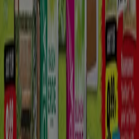
Kaufhäuser
Schneller Blick auf KiK Angebote
Kategorie:
Kaufhäuser
KiK, alle Angebote auf einen Klick
Willkommen bei Tiendeo, Ihrem idealen Ort, um die
besten
Angebote
,
Kataloge
und
Aktionen
für
Kaufhäuser
in Deutschland zu finden. Im Monat
August
2026
können Sie bei Tiendeo die neuesten Neuigkeiten
und Rabatte von
KiK
entdecken, einer der bekanntesten
Marken im Bereich
Kaufhäuser
.
Auf unserer Plattform finden Sie eine große Auswahl an
Produkten mit unglaublichen
Rabatten
, die Ihnen helfen,
beim Einkaufen zu sparen. Durchstöbern Sie die Kataloge
von
KiK
und verpassen Sie keine exklusiven Angebote,