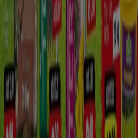
Tiendeo ist Teil von Shopfully, dem Tech-Unternehmen,
das das lokale Einkaufen weltweit neu erfindet.
Tiendeo
Was wir machen
Business-Lösungen
Nachrichten und Medien
Mit uns arbeiten
Kontakt aufnehmen
Marketing- und Geschäftsanfragen
Geschäft falsch auf der Karte geortet
Wöchentliches Anzeigen-Feedback