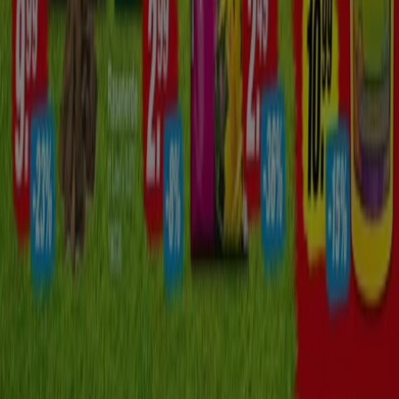
Technische Probleme und allgemeines Feedback
Indizes
Marken
Unternehmen
Produkte
Städte
Die App von Tiendeo herunterladen
Copyright © Tiendeo ® 2026 · Shopfully Marketing S.L.U. –
Palau de Mar – 08039 Barcelona, Spain