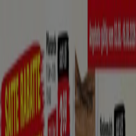
Sie sind hier:
Berlin - 10178
Schnäppchen
Supermärkte
Möbelhäuser
Kleidung, Schuhe
und Accessoires
Elektromärkte
Drogerien und
Parfümerie
Baumärkte und
Gartencenter
Biomärkte
Discounter
Sportgeschäfte
Spielze
und Baby
Auto, Motorrad und
Werkstatt
Kaufhäuser
Reisen und Freizeit
Optiker und
Hörzentren
Restaurants
Bücher und Schreibwaren
Banken
und Versicherungen
KiK - Prospekt Gutscheine und
Angebote