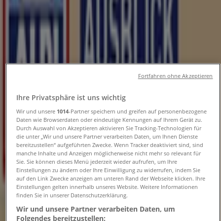
Aktuellstes Angebot:
26.12.2026
Aldi Süd
Fortfahren ohne Akzeptieren
Tolle Rabatte auf ausgewählte Produkte
Ihre Privatsphäre ist uns wichtig
Läuft am 27.4. ab
Wir und unsere
1014
-Partner speichern und greifen auf personenbezogene
Daten wie Browserdaten oder eindeutige Kennungen auf Ihrem Gerät zu.
Erwartet
Durch Auswahl von Akzeptieren aktivieren Sie Tracking-Technologien für
die unter „Wir und unsere Partner verarbeiten Daten, um Ihnen Dienste
bereitzustellen“ aufgeführten Zwecke. Wenn Tracker deaktiviert sind, sind
manche Inhalte und Anzeigen möglicherweise nicht mehr so relevant für
Aldi Süd
Sie. Sie können dieses Menü jederzeit wieder aufrufen, um Ihre
Einstellungen zu ändern oder Ihre Einwilligung zu widerrufen, indem Sie
auf den Link Zwecke anzeigen am unteren Rand der Webseite klicken. Ihre
Rabatte und Aktionen
Einstellungen gelten innerhalb unseres Website. Weitere Informationen
finden Sie in unserer Datenschutzerklärung.
Läuft am 22.8. ab
88 m - Bonn
Wir und unsere Partner verarbeiten Daten, um
Folgendes bereitzustellen: