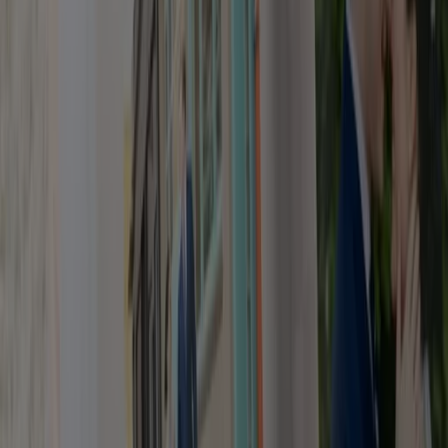
yourfone in Berlin
yourfone in Hamburg
yourfone
in Köln
yourfone in Düsseldorf
yourfone in
Wiesbaden
yourfone in Gießen
yourfone in Bad
Kreuznach
yourfone in Mannheim
yourfone in
Ludwigshafen am Rhein
yourfone in Heidelberg
yourfone in Koblenz
yourfone in Speyer
yourfone in
Kaiserslautern
yourfone in Würzburg
Zeige mehr Städte
Schneller Blick auf yourfone
Angebote in Frankfurt am Main
Kategorie:
Elektromärkte
Prospekte und Angebote von
yourfone in Frankfurt am Main