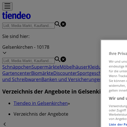
Sie sind hier:
Gelsenkirchen - 10178
Ihre Priv
Wir und un
Schnäppchen
Supermärkte
Möbelhäuser
Kleidung, Schuhe 
eindeutige 
für die unte
Gartencenter
Biomärkte
Discounter
Sportgeschäfte
Spielze
Wenn Tracker
und Schreibwaren
Banken und Versicherungen
Sie können d
widerrufen,
Verzeichnis der Angebote in Gelsenkirchen
gelten inner
Wir und 
Tiendeo in Gelsenkirchen
»
Verwendung 
oder Zugrif
Verzeichnis der Angebote
Werbeleistu
von Angebo
Liste der P