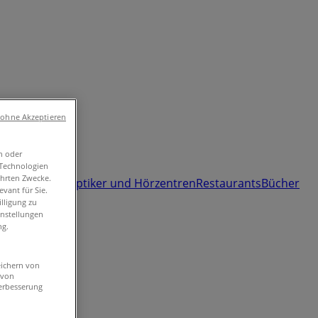
 ohne Akzeptieren
n oder
umärkte und
-Technologien
ührten Zwecke.
 und Freizeit
Optiker und Hörzentren
Restaurants
Bücher
vant für Sie.
lligung zu
instellungen
ng.
eichern von
 von
erbesserung