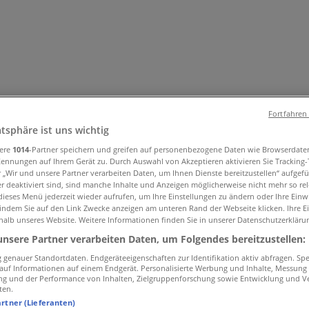
Fortfahren
atsphäre ist uns wichtig
sere
1014
-Partner speichern und greifen auf personenbezogene Daten wie Browserdate
und Accessoires
Elektromärkte
Drogerien und Parfümerie
Ba
Kennungen auf Ihrem Gerät zu. Durch Auswahl von Akzeptieren aktivieren Sie Tracking
r „Wir und unsere Partner verarbeiten Daten, um Ihnen Dienste bereitzustellen“ aufgef
ug und Baby
Auto, Motorrad und Werkstatt
Kaufhäuser
Reisen
 deaktiviert sind, sind manche Inhalte und Anzeigen möglicherweise nicht mehr so rele
ieses Menü jederzeit wieder aufrufen, um Ihre Einstellungen zu ändern oder Ihre Einwi
 indem Sie auf den Link Zwecke anzeigen am unteren Rand der Webseite klicken. Ihre E
halb unseres Website. Weitere Informationen finden Sie in unserer Datenschutzerkläru
unsere Partner verarbeiten Daten, um Folgendes bereitzustellen:
genauer Standortdaten. Endgeräteeigenschaften zur Identifikation aktiv abfragen. Sp
f auf Informationen auf einem Endgerät. Personalisierte Werbung und Inhalte, Messung
ng und der Performance von Inhalten, Zielgruppenforschung sowie Entwicklung und V
ten.
artner (Lieferanten)