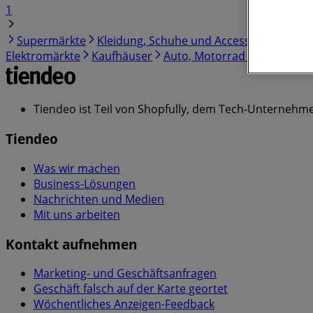
1
Supermärkte
Kleidung, Schuhe und Accessoires
Spor
Elektromärkte
Kaufhäuser
Auto, Motorrad und Werksta
Tiendeo ist Teil von Shopfully, dem Tech-Unternehmen
Tiendeo
Was wir machen
Business-Lösungen
Nachrichten und Medien
Mit uns arbeiten
Kontakt aufnehmen
Marketing- und Geschäftsanfragen
Geschäft falsch auf der Karte geortet
Wöchentliches Anzeigen-Feedback