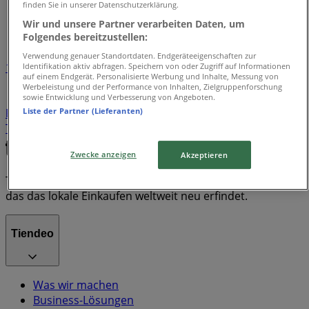
Tiendeo in Gelsenkirchen
»
finden Sie in unserer Datenschutzerklärung.
Wir und unsere Partner verarbeiten Daten, um
Markenindex
Folgendes bereitzustellen:
Verwendung genauer Standortdaten. Endgeräteeigenschaften zur
1
Identifikation aktiv abfragen. Speichern von oder Zugriff auf Informationen
auf einem Endgerät. Personalisierte Werbung und Inhalte, Messung von
Werbeleistung und der Performance von Inhalten, Zielgruppenforschung
Cube
Leroy Merlin
Harry Potter
Krombacher
sowie Entwicklung und Verbesserung von Angeboten.
Liste der Partner (Lieferanten)
Paw Patrol
Bitburger
iron man
Orion
Hello Kitty
Taylor Swift
Zwecke anzeigen
Akzeptieren
Tiendeo ist Teil von Shopfully, dem Tech-Unternehmen,
das das lokale Einkaufen weltweit neu erfindet.
Tiendeo
Was wir machen
Business-Lösungen