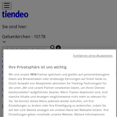
Sie sind hier:
Gelsenkirchen - 10178
Schnäppchen
Supermärkte
Möbelhäuser
Kleidung, Schuhe
Fortfahren ohne Akzeptieren
und Accessoires
Elektromärkte
Drogerien und
Parfümerie
Baumärkte und
Ihre Privatsphäre ist uns wichtig
Gartencenter
Biomärkte
Discounter
Sportgeschäfte
Spielze
Wir und unsere
1014
-Partner speichern und greifen auf personenbezogene
und Baby
Auto, Motorrad und
Daten wie Browserdaten oder eindeutige Kennungen auf Ihrem Gerät zu.
Werkstatt
Kaufhäuser
Reisen und Freizeit
Optiker und
Durch Auswahl von Akzeptieren aktivieren Sie Tracking-Technologien für
die unter „Wir und unsere Partner verarbeiten Daten, um Ihnen Dienste
Hörzentren
Restaurants
Bücher und Schreibwaren
Banken
bereitzustellen“ aufgeführten Zwecke. Wenn Tracker deaktiviert sind, sind
und Versicherungen
manche Inhalte und Anzeigen möglicherweise nicht mehr so relevant für
Sie. Sie können dieses Menü jederzeit wieder aufrufen, um Ihre
Lokale Marken
Einstellungen zu ändern oder Ihre Einwilligung zu widerrufen, indem Sie
auf den Link Zwecke anzeigen am unteren Rand der Webseite klicken. Ihre
Einstellungen gelten innerhalb unseres Website. Weitere Informationen