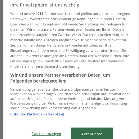
Ihre Privatsphäre ist uns wichtig
Kategorie:
Bücher und Schreibwaren
Wir und unsere
1014
-Partner speichern und greifen auf personenbezogene
Daten wie Browserdaten oder eindeutige Kennungen auf Ihrem Gerät zu.
Aktuellstes Angebot:
5.8.2026
Durch Auswahl von Akzeptieren aktivieren Sie Tracking-Technologien für
die unter „Wir und unsere Partner verarbeiten Daten, um Ihnen Dienste
bereitzustellen“ aufgeführten Zwecke. Wenn Tracker deaktiviert sind, sind
manche Inhalte und Anzeigen möglicherweise nicht mehr so relevant für
Sie. Sie können dieses Menü jederzeit wieder aufrufen, um Ihre
Einstellungen zu ändern oder Ihre Einwilligung zu widerrufen, indem Sie
auf den Link Zwecke anzeigen am unteren Rand der Webseite klicken. Ihre
GRAF VON FABER-CASTELL
Einstellungen gelten innerhalb unseres Website. Weitere Informationen
finden Sie in unserer Datenschutzerklärung.
Back To School - Sale - Aktion
Wir und unsere Partner verarbeiten Daten, um
Folgendes bereitzustellen:
Läuft am 28.8. ab
Verwendung genauer Standortdaten. Endgeräteeigenschaften zur
{"numCatalogs":1}
Identifikation aktiv abfragen. Speichern von oder Zugriff auf Informationen
auf einem Endgerät. Personalisierte Werbung und Inhalte, Messung von
Werbeleistung und der Performance von Inhalten, Zielgruppenforschung
Adressen und Öffnungszeiten von
sowie Entwicklung und Verbesserung von Angeboten.
Liste der Partner (Lieferanten)
GRAF VON FABER-CASTELL
Zwecke anzeigen
Akzeptieren