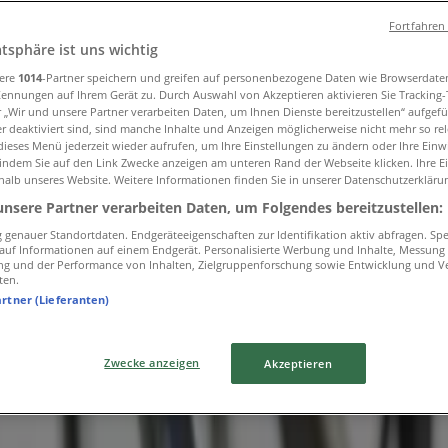
Fortfahren
atsphäre ist uns wichtig
sere
1014
-Partner speichern und greifen auf personenbezogene Daten wie Browserdate
te in Hannover
Kennungen auf Ihrem Gerät zu. Durch Auswahl von Akzeptieren aktivieren Sie Tracking
r „Wir und unsere Partner verarbeiten Daten, um Ihnen Dienste bereitzustellen“ aufgef
 deaktiviert sind, sind manche Inhalte und Anzeigen möglicherweise nicht mehr so rele
ieses Menü jederzeit wieder aufrufen, um Ihre Einstellungen zu ändern oder Ihre Einwi
 indem Sie auf den Link Zwecke anzeigen am unteren Rand der Webseite klicken. Ihre E
halb unseres Website. Weitere Informationen finden Sie in unserer Datenschutzerkläru
tlichen
unsere Partner verarbeiten Daten, um Folgendes bereitzustellen:
genauer Standortdaten. Endgeräteeigenschaften zur Identifikation aktiv abfragen. Sp
f auf Informationen auf einem Endgerät. Personalisierte Werbung und Inhalte, Messung
ng und der Performance von Inhalten, Zielgruppenforschung sowie Entwicklung und V
ielmann
ten.
artner (Lieferanten)
Zwecke anzeigen
Akzeptieren