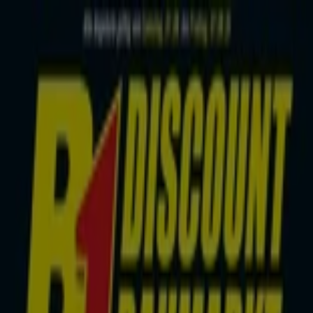
Sie sind hier:
Hannover - 10178
Schnäppchen
Supermärkte
Möbelhäuser
Kleidung, Schuhe
und Accessoires
Elektromärkte
Drogerien und
Parfümerie
Baumärkte und
Gartencenter
Biomärkte
Discounter
Sportgeschäfte
Spielze
und Baby
Auto, Motorrad und
Werkstatt
Kaufhäuser
Reisen und Freizeit
Optiker und
Hörzentren
Restaurants
Bücher und Schreibwaren
Banken
und Versicherungen
Hellweg in Hannover - Prospekt,
Angebote und Gutscheine