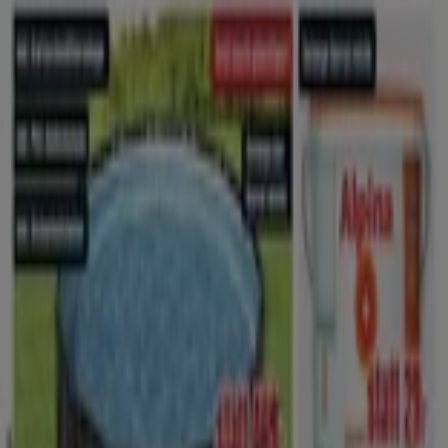
Hellweg ist eine
Baumarkt-Handelskette
die in 90 Filialen
Tausende von
Artikeln für Haus und Garten
anbietet. In 13
Filialen ist auch ein
Zoocenter
vorhanden, wo du alles für
dein Haustier finden kannst. Sieh dich jetzt gleich unter der
Rubrik
Angebote und Prospekte
nach der am nächsten
gelegenen Filiale um und achte auf aktuelle Aktionen
Mehr Information über Hellweg
Tiendeo ist Teil von Shopfully, dem Tech-Unternehmen,
das das lokale Einkaufen weltweit neu erfindet.
Tiendeo
Was wir machen
Business-Lösungen
Nachrichten und Medien