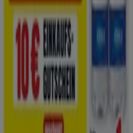
und Gartencenter in Hannover
Neu
Raiffeisen Markt
Aktuelles prospekt
Läuft am 16.8. ab
Hannover
-2 Tage
Zoo & Co
Zoo Co flugblatt
Läuft am 9.8. ab
Hannover