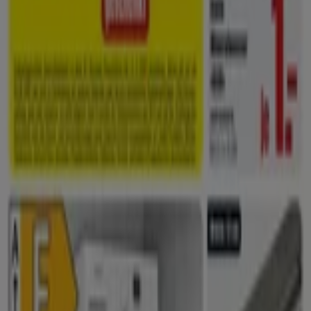
Läuft morgen ab
Globus Baumarkt
Globus Baumarkt prospekt
Läuft morgen ab
Hannover
OBI
FÜR DEN SOMMER GEMACHT
Läuft am 31.8. ab
Hannover
Erwartet
Sonderpreis Baumarkt