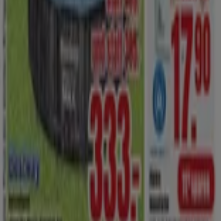
Mit uns arbeiten
Kontakt aufnehmen
Marketing- und Geschäftsanfragen
Geschäft falsch auf der Karte geortet
Wöchentliches Anzeigen-Feedback
Technische Probleme und allgemeines Feedback
Indizes
Marken
Lokale Marken
Unternehmen
Filiale in der Nähe
Produkte