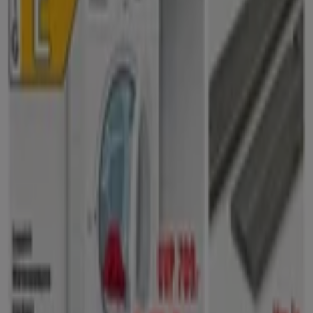
Exklusive Deals und Schnäppchen
Läuft am 14.8. ab
Hannover
Läuft heute ab
B1 Discount Baumarkt
B1 Discount Baumarkt flugblatt
Läuft heute ab
Hannover
Mehr anzeigen
Andere Unternehmen der Kategorie
Baumärkte und Gartencenter in
Hannover