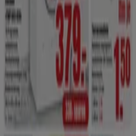
Finde Hellweg Kataloge in deiner
Stadt
Hellweg in Berlin
Hellweg in Essen
Hellweg in Leipzig
Hellweg in Dortmund
Hellweg in Duisburg
Hellweg
in Langenhagen
Hellweg in Bad Nenndorf
Hellweg in
Wolfenbüttel
Hellweg in Bielefeld
Zeige mehr Städte
Schneller Blick auf Hellweg
Angebote in Hannover
Kategorie:
Baumärkte und Gartencenter
Prospekte und Angebote von
Hellweg in Hannover