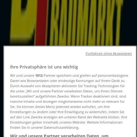
Folgen Sie, um Angebote zu erhalten
Tiendeo in Hannover
»
Angebote für Baumärkte und Gartencenter in
Hannover
»
Fortfahren ohne Akzeptieren
Hellweg in Hannover
Ihre Privatsphäre ist uns wichtig
Schneller Blick auf Hellweg
Wir und unsere
1012
-Partner speichern und greifen auf personenbezogene
Angebote in Hannover
Daten wie Browserdaten oder eindeutige Kennungen auf Ihrem Gerät zu.
Durch Auswahl von Akzeptieren aktivieren Sie Tracking-Technologien für
die unter „Wir und unsere Partner verarbeiten Daten, um Ihnen Dienste
bereitzustellen“ aufgeführten Zwecke. Wenn Tracker deaktiviert sind, sind
Kategorie:
Baumärkte und Gartencenter
manche Inhalte und Anzeigen möglicherweise nicht mehr so relevant für
Sie. Sie können dieses Menü jederzeit wieder aufrufen, um Ihre
Einstellungen zu ändern oder Ihre Einwilligung zu widerrufen, indem Sie
Wir sind gerade dabei Angebote zu "Hellweg" zu
auf den Link Zwecke anzeigen am unteren Rand der Webseite klicken. Ihre
veröffentlichen
Einstellungen gelten innerhalb unseres Website. Weitere Informationen
finden Sie in unserer Datenschutzerklärung.
{"numCatalogs":0}
Wir und unsere Partner verarbeiten Daten, um