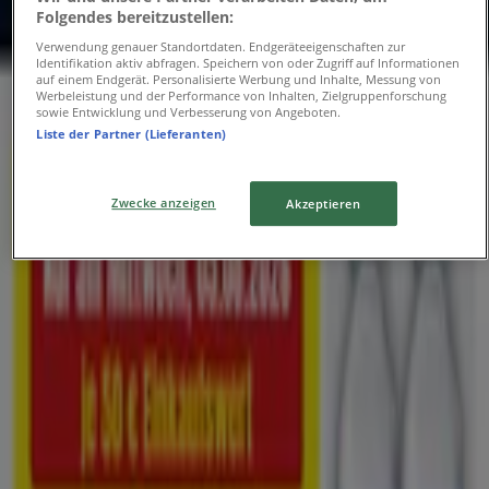
Folgendes bereitzustellen:
Adressen und Öffnungszeiten von
Verwendung genauer Standortdaten. Endgeräteeigenschaften zur
Hellweg
Identifikation aktiv abfragen. Speichern von oder Zugriff auf Informationen
auf einem Endgerät. Personalisierte Werbung und Inhalte, Messung von
Werbeleistung und der Performance von Inhalten, Zielgruppenforschung
sowie Entwicklung und Verbesserung von Angeboten.
Liste der Partner (Lieferanten)
Hellweg
Westfalenstraße 40-44, Hannover
Zwecke anzeigen
Akzeptieren
7.7 km
Jetzt geöffnet
Hellweg in Hannover — Filialen, Telefonnummern und
Öffnungszeiten
Andere Prospekte von Baumärkte