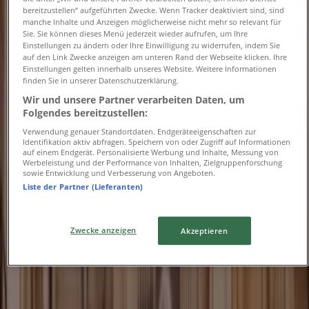
bereitzustellen“ aufgeführten Zwecke. Wenn Tracker deaktiviert sind, sind
manche Inhalte und Anzeigen möglicherweise nicht mehr so relevant für
Sie. Sie können dieses Menü jederzeit wieder aufrufen, um Ihre
Einstellungen zu ändern oder Ihre Einwilligung zu widerrufen, indem Sie
auf den Link Zwecke anzeigen am unteren Rand der Webseite klicken. Ihre
Petit Bateau
Einstellungen gelten innerhalb unseres Website. Weitere Informationen
finden Sie in unserer Datenschutzerklärung.
Sale Bis Zu -60%
Wir und unsere Partner verarbeiten Daten, um
Folgendes bereitzustellen:
Läuft am 15.8. ab
Verwendung genauer Standortdaten. Endgeräteeigenschaften zur
Identifikation aktiv abfragen. Speichern von oder Zugriff auf Informationen
{"numCatalogs":1}
auf einem Endgerät. Personalisierte Werbung und Inhalte, Messung von
Werbeleistung und der Performance von Inhalten, Zielgruppenforschung
Adressen und Öffnungszeiten von
sowie Entwicklung und Verbesserung von Angeboten.
Liste der Partner (Lieferanten)
Petit Bateau
Zwecke anzeigen
Akzeptieren
Petit Bateau
Osterstraße 24, Hannover