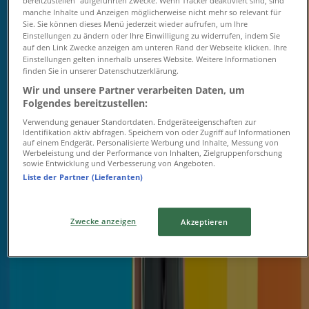
bereitzustellen“ aufgeführten Zwecke. Wenn Tracker deaktiviert sind, sind
manche Inhalte und Anzeigen möglicherweise nicht mehr so relevant für
Adressen und Öffnungszeiten von
Sie. Sie können dieses Menü jederzeit wieder aufrufen, um Ihre
Einstellungen zu ändern oder Ihre Einwilligung zu widerrufen, indem Sie
Intersport
auf den Link Zwecke anzeigen am unteren Rand der Webseite klicken. Ihre
Einstellungen gelten innerhalb unseres Website. Weitere Informationen
finden Sie in unserer Datenschutzerklärung.
Wir und unsere Partner verarbeiten Daten, um
Folgendes bereitzustellen:
Intersport
Verwendung genauer Standortdaten. Endgeräteeigenschaften zur
Identifikation aktiv abfragen. Speichern von oder Zugriff auf Informationen
Herzogstrasse 7-9, Herne
auf einem Endgerät. Personalisierte Werbung und Inhalte, Messung von
Werbeleistung und der Performance von Inhalten, Zielgruppenforschung
4.1 km
sowie Entwicklung und Verbesserung von Angeboten.
Liste der Partner (Lieferanten)
Zwecke anzeigen
Akzeptieren
Intersport
Am Einkaufszentrum 12, Bochum
6.5 km