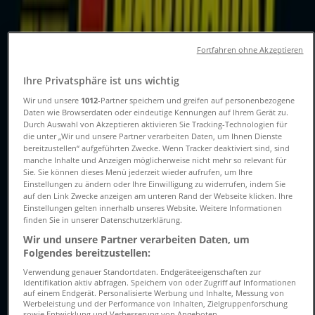
Fortfahren ohne Akzeptieren
Hagebaumarkt
Ihre Privatsphäre ist uns wichtig
Sonderangebote für Sie
Wir und unsere
1012
-Partner speichern und greifen auf personenbezogene
Daten wie Browserdaten oder eindeutige Kennungen auf Ihrem Gerät zu.
Durch Auswahl von Akzeptieren aktivieren Sie Tracking-Technologien für
Läuft am 31.12. ab
die unter „Wir und unsere Partner verarbeiten Daten, um Ihnen Dienste
bereitzustellen“ aufgeführten Zwecke. Wenn Tracker deaktiviert sind, sind
manche Inhalte und Anzeigen möglicherweise nicht mehr so relevant für
Sie. Sie können dieses Menü jederzeit wieder aufrufen, um Ihre
Einstellungen zu ändern oder Ihre Einwilligung zu widerrufen, indem Sie
Hagebaumarkt
auf den Link Zwecke anzeigen am unteren Rand der Webseite klicken. Ihre
Einstellungen gelten innerhalb unseres Website. Weitere Informationen
finden Sie in unserer Datenschutzerklärung.
Unsere besten Deals für Sie
Wir und unsere Partner verarbeiten Daten, um
Folgendes bereitzustellen:
Läuft am 31.12. ab
6.1 km - Leipzig
Verwendung genauer Standortdaten. Endgeräteeigenschaften zur
Identifikation aktiv abfragen. Speichern von oder Zugriff auf Informationen
auf einem Endgerät. Personalisierte Werbung und Inhalte, Messung von
Werbeleistung und der Performance von Inhalten, Zielgruppenforschung
Hagebaumarkt
sowie Entwicklung und Verbesserung von Angeboten.