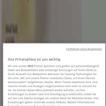
Angebote
Folgen Sie, um Angebote zu erhalten
Tiendeo in München
»
Angebote für Bücher und Schreibwaren in
München
»
Fortfahren ohne Akzeptieren
boesner in München
Ihre Privatsphäre ist uns wichtig
Schneller Blick auf boesner
Wir und unsere
1012
-Partner speichern und greifen auf personenbezogene
Angebote in München
Daten wie Browserdaten oder eindeutige Kennungen auf Ihrem Gerät zu.
Durch Auswahl von Akzeptieren aktivieren Sie Tracking-Technologien für
die unter „Wir und unsere Partner verarbeiten Daten, um Ihnen Dienste
bereitzustellen“ aufgeführten Zwecke. Wenn Tracker deaktiviert sind, sind
Kategorie:
Bücher und Schreibwaren
manche Inhalte und Anzeigen möglicherweise nicht mehr so relevant für
Sie. Sie können dieses Menü jederzeit wieder aufrufen, um Ihre
Einstellungen zu ändern oder Ihre Einwilligung zu widerrufen, indem Sie
Wir sind gerade dabei Angebote zu "boesner" zu
auf den Link Zwecke anzeigen am unteren Rand der Webseite klicken. Ihre
veröffentlichen
Einstellungen gelten innerhalb unseres Website. Weitere Informationen