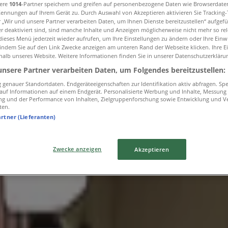
sere
1014
-Partner speichern und greifen auf personenbezogene Daten wie Browserdate
Kennungen auf Ihrem Gerät zu. Durch Auswahl von Akzeptieren aktivieren Sie Tracking
r „Wir und unsere Partner verarbeiten Daten, um Ihnen Dienste bereitzustellen“ aufgef
 deaktiviert sind, sind manche Inhalte und Anzeigen möglicherweise nicht mehr so rele
ieses Menü jederzeit wieder aufrufen, um Ihre Einstellungen zu ändern oder Ihre Einwi
 indem Sie auf den Link Zwecke anzeigen am unteren Rand der Webseite klicken. Ihre E
halb unseres Website. Weitere Informationen finden Sie in unserer Datenschutzerkläru
unsere Partner verarbeiten Daten, um Folgendes bereitzustellen:
genauer Standortdaten. Endgeräteeigenschaften zur Identifikation aktiv abfragen. Sp
f auf Informationen auf einem Endgerät. Personalisierte Werbung und Inhalte, Messung
ng und der Performance von Inhalten, Zielgruppenforschung sowie Entwicklung und V
ten.
artner (Lieferanten)
Zwecke anzeigen
Akzeptieren