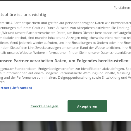
Fortfahren
atsphäre ist uns wichtig
sere
1012
-Partner speichern und greifen auf personenbezogene Daten wie Browserdate
bote in Stuttgart
Kennungen auf Ihrem Gerät zu. Durch Auswahl von Akzeptieren aktivieren Sie Tracking
r „Wir und unsere Partner verarbeiten Daten, um Ihnen Dienste bereitzustellen“ aufgef
 deaktiviert sind, sind manche Inhalte und Anzeigen möglicherweise nicht mehr so rele
ieses Menü jederzeit wieder aufrufen, um Ihre Einstellungen zu ändern oder Ihre Einwi
 indem Sie auf den Link Zwecke anzeigen am unteren Rand der Webseite klicken. Ihre E
halb unseres Website. Weitere Informationen finden Sie in unserer Datenschutzerkläru
unsere Partner verarbeiten Daten, um Folgendes bereitzustellen:
genauer Standortdaten. Endgeräteeigenschaften zur Identifikation aktiv abfragen. Sp
f auf Informationen auf einem Endgerät. Personalisierte Werbung und Inhalte, Messung
ng und der Performance von Inhalten, Zielgruppenforschung sowie Entwicklung und V
ten.
artner (Lieferanten)
Zwecke anzeigen
Akzeptieren