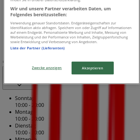
10:00 - 20:00
Wir und unsere Partner verarbeiten Daten, um
Donnerstag
Folgendes bereitzustellen:
10:00 - 20:00
Verwendung genauer Standortdaten. Endgeräteeigenschaften zur
Freitag
Identifikation aktiv abfragen. Speichern von oder Zugriff auf Informationen
10:00 - 20:00
auf einem Endgerät. Personalisierte Werbung und Inhalte, Messung von
Werbeleistung und der Performance von Inhalten, Zielgruppenforschung
Samstag
sowie Entwicklung und Verbesserung von Angeboten.
Liste der Partner (Lieferanten)
Geschlossen
Karte
+49-8006655900
Zwecke anzeigen
Akzeptieren
Geschlossen
Sonntag
10:00 - 20:00
Montag
10:00 - 20:00
Dienstag
10:00 - 20:00
Mittwoch