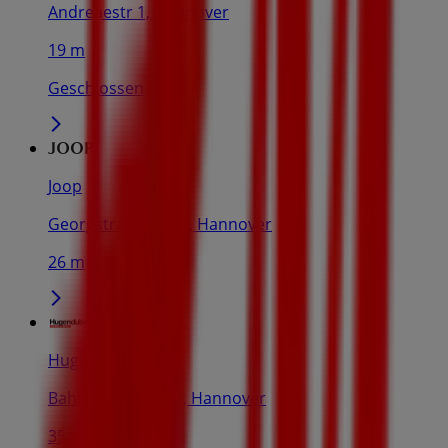
Andreaestr 1, Hannover
19 m
Geschlossen
Joop
Georgstraße 31-33, Hannover
26 m
Hugendubel
Bahnhofstraße 14, Hannover
35 m