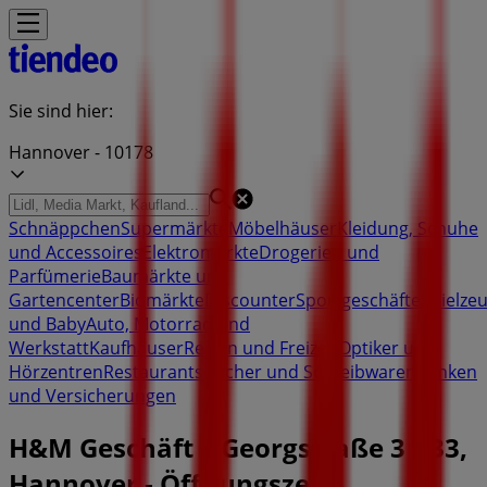
Sie sind hier:
Hannover - 10178
Schnäppchen
Supermärkte
Möbelhäuser
Kleidung, Schuhe
und Accessoires
Elektromärkte
Drogerien und
Parfümerie
Baumärkte und
Gartencenter
Biomärkte
Discounter
Sportgeschäfte
Spielze
und Baby
Auto, Motorrad und
Werkstatt
Kaufhäuser
Reisen und Freizeit
Optiker und
Hörzentren
Restaurants
Bücher und Schreibwaren
Banken
und Versicherungen
H&M Geschäft | Georgstraße 31-33,
Hannover - Öffnungszeite,