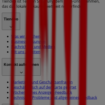
Tiendeo ist Teil von Shopfully, dem Tech-Unternehmen,
das das lokale Einkaufen weltweit neu erfindet.
Tiendeo
Was wir machen
Business-Lösungen
Nachrichten und Medien
Mit uns arbeiten
Kontakt aufnehmen
Marketing- und Geschäftsanfragen
Geschäft falsch auf der Karte geortet
Wöchentliches Anzeigen-Feedback
Technische Probleme und allgemeines Feedback