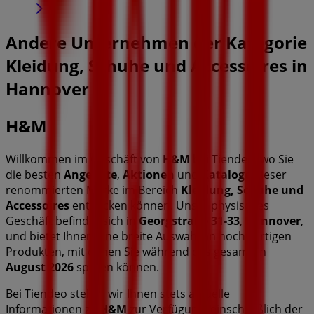
Andere Unternehmen der Kategorie
Kleidung, Schuhe und Accessoires in
Hannover
H&M
Willkommen im Geschäft von
H&M
bei Tiendeo, wo Sie
die besten
Angebote
,
Aktionen
und
Kataloge
dieser
renommierten Marke im Bereich
Kleidung, Schuhe und
Accessoires
entdecken können. Unser physisches
Geschäft befindet sich in
Georgstraße 31-33
,
Hannover
,
und bietet Ihnen eine breite Auswahl an hochwertigen
Produkten, mit denen Sie während des gesamten
August 2026
sparen können.
Bei Tiendeo stellen wir Ihnen stets aktuelle
Informationen zu
H&M
zur Verfügung, einschließlich der