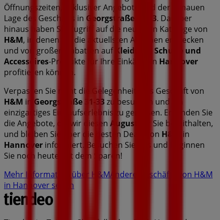
Öffnungszeiten, exklusiver Angebote und der genauen
Lage des Geschäfts in
Georgstraße 31-33
. Darüber
hinaus haben Sie Zugriff auf die neuesten Kataloge von
H&M
, in denen Sie die aktuellsten Aktionen entdecken
und von großen Rabatten auf
Kleidung, Schuhe und
Accessoires
-Produkte für Ihre Einkäufe in
Hannover
profitieren können.
Verpassen Sie nicht die Gelegenheit, das Geschäft von
H&M
in
Georgstraße 31-33
zu besuchen und ein
einzigartiges Einkaufserlebnis zu genießen. Erkunden Sie
die Angebote, die wir diesen
August
für Sie bereithalten,
und bleiben Sie über die besten Deals von
H&M
in
Hannover
informiert. Besuchen Sie uns und beginnen
Sie noch heute mit dem Sparen!
Mehr Information über H&M
Andere Geschäfte von H&M
in Hannover sehen