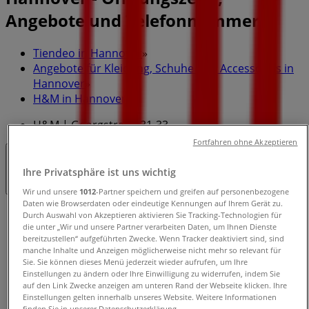
Angebote und Telefonnummern
Tiendeo in Hannover
»
Angebote für Kleidung, Schuhe und Accessoires in
Hannover
»
H&M in Hannover
»
H&M | Georgstraße 31-33
Fortfahren ohne Akzeptieren
Geschlossen
Ihre Privatsphäre ist uns wichtig
Wir und unsere
1012
-Partner speichern und greifen auf personenbezogene
Daten wie Browserdaten oder eindeutige Kennungen auf Ihrem Gerät zu.
Sonntag
Durch Auswahl von Akzeptieren aktivieren Sie Tracking-Technologien für
10:00 - 20:00
die unter „Wir und unsere Partner verarbeiten Daten, um Ihnen Dienste
bereitzustellen“ aufgeführten Zwecke. Wenn Tracker deaktiviert sind, sind
Montag
manche Inhalte und Anzeigen möglicherweise nicht mehr so relevant für
10:00 - 20:00
Sie. Sie können dieses Menü jederzeit wieder aufrufen, um Ihre
Dienstag
Einstellungen zu ändern oder Ihre Einwilligung zu widerrufen, indem Sie
auf den Link Zwecke anzeigen am unteren Rand der Webseite klicken. Ihre
10:00 - 20:00
Einstellungen gelten innerhalb unseres Website. Weitere Informationen
Mittwoch
finden Sie in unserer Datenschutzerklärung.