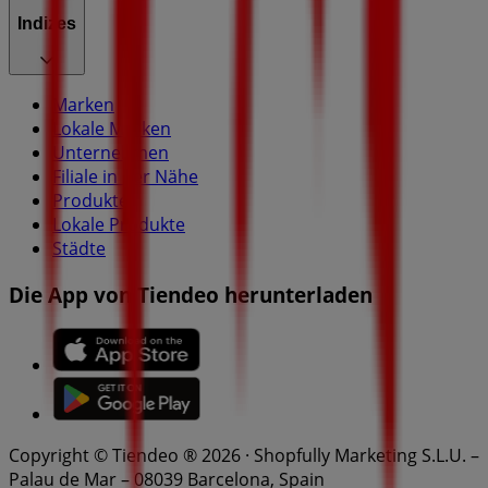
Indizes
Marken
Lokale Marken
Unternehmen
Filiale in der Nähe
Produkte
Lokale Produkte
Städte
Die App von Tiendeo herunterladen
Copyright © Tiendeo ® 2026 · Shopfully Marketing S.L.U. –
Palau de Mar – 08039 Barcelona, Spain