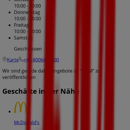
10:00 - 20:00
Donnerstag
10:00 - 20:00
Freitag
10:00 - 20:00
Samstag
Geschlossen
Karte
+49-8006655900
Wir sind gerade dabei Angebote zu "H&M" zu
veröffentlichen
Geschäfte in der Nähe
McDonald’s