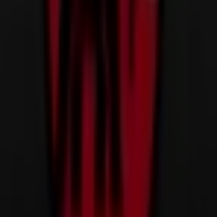
Georgstraße 31-33, Hannover
36 m
H&M
Georgstraße 31-33, Hannover
36 m
Geschlossen
Andere Unternehmen der Kategorie
Sportgeschäfte in Hannover