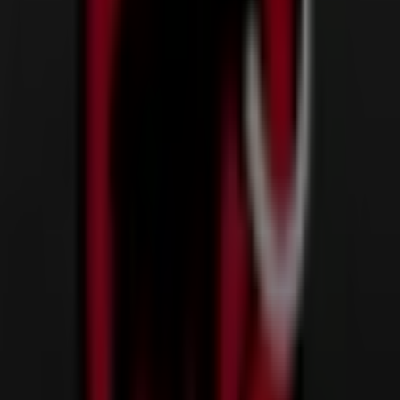
Joop
Georgstraße 31-33, Hannover
26 m
Hugendubel
Bahnhofstraße 14, Hannover
35 m
Geschlossen
Calzedonia