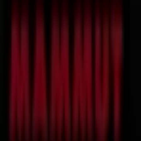
Nachrichten und Medien
Mit uns arbeiten
Kontakt aufnehmen
Marketing- und Geschäftsanfragen
Geschäft falsch auf der Karte geortet
Wöchentliches Anzeigen-Feedback
Technische Probleme und allgemeines Feedback
Indizes
Marken
Lokale Marken
Unternehmen
Filiale in der Nähe