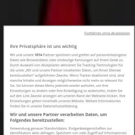
Öffnungszeiten und
Telefonnummern
Tiendeo in Hannover
»
Fortfahren ohne Akzeptieren
Angebote für Sportgeschäfte in Hannover
»
Mammut in Hannover
»
Ihre Privatsphäre ist uns wichtig
Wir und unsere
1014
-Partner speichern und greifen auf personenbezogene
Mammut | Ernst-August-Platz 10
Daten wie Browserdaten oder eindeutige Kennungen auf Ihrem Gerät zu.
Durch Auswahl von Akzeptieren aktivieren Sie Tracking-Technologien für
Karte
die unter „Wir und unsere Partner verarbeiten Daten, um Ihnen Dienste
Karte
bereitzustellen“ aufgeführten Zwecke. Wenn Tracker deaktiviert sind, sind
manche Inhalte und Anzeigen möglicherweise nicht mehr so relevant für
Sie. Sie können dieses Menü jederzeit wieder aufrufen, um Ihre
Angebote für Mammut in Hannover
Einstellungen zu ändern oder Ihre Einwilligung zu widerrufen, indem Sie
auf den Link Zwecke anzeigen am unteren Rand der Webseite klicken. Ihre
Einstellungen gelten innerhalb unseres Website. Weitere Informationen
finden Sie in unserer Datenschutzerklärung.
Wir und unsere Partner verarbeiten Daten, um
Folgendes bereitzustellen:
Verwendung genauer Standortdaten. Endgeräteeigenschaften zur
Identifikation aktiv abfragen. Speichern von oder Zugriff auf Informationen
Mammut