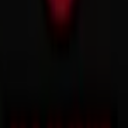
Verpassen Sie nicht die Gelegenheit, das Geschäft von
Mammut
in
Ernst-August-Platz 10
zu besuchen und ein
einzigartiges Einkaufserlebnis zu genießen. Erkunden Sie
die Angebote, die wir diesen
August
für Sie bereithalten,
und bleiben Sie über die besten Deals von
Mammut
in
Hannover
informiert. Besuchen Sie uns und beginnen
Sie noch heute mit dem Sparen!
Mehr Information über Mammut
Andere Geschäfte von
Mammut in Hannover sehen
Tiendeo ist Teil von Shopfully, dem Tech-Unternehmen,
das das lokale Einkaufen weltweit neu erfindet.
Tiendeo
Was wir machen
Business-Lösungen