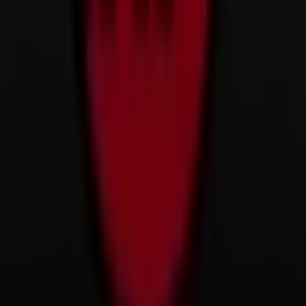
Mammut
Willkommen im Geschäft von
Mammut
bei Tiendeo, wo
Sie die besten
Angebote
,
Aktionen
und
Kataloge
dieser
renommierten Marke im Bereich
Sportgeschäfte
entdecken können. Unser physisches Geschäft befindet
sich in
Ernst-August-Platz 10
,
Hannover
, und bietet
Ihnen eine breite Auswahl an hochwertigen Produkten,
mit denen Sie während des gesamten
August 2026
sparen können.
Bei Tiendeo stellen wir Ihnen stets aktuelle
Informationen zu
Mammut
zur Verfügung, einschließlich
der Öffnungszeiten, exklusiver Angebote und der
genauen Lage des Geschäfts in
Ernst-August-Platz 10
.
Darüber hinaus haben Sie Zugriff auf die neuesten
Kataloge von
Mammut
, in denen Sie die aktuellsten
Aktionen entdecken und von großen Rabatten auf
Sportgeschäfte
-Produkte für Ihre Einkäufe in
Hannover
profitieren können.