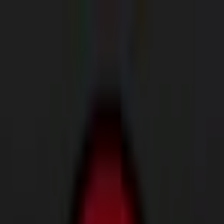
Sie sind hier:
Hannover - 10178
Schnäppchen
Supermärkte
Möbelhäuser
Kleidung, Schuhe
und Accessoires
Elektromärkte
Drogerien und
Parfümerie
Baumärkte und
Gartencenter
Biomärkte
Discounter
Sportgeschäfte
Spielze
und Baby
Auto, Motorrad und
Werkstatt
Kaufhäuser
Reisen und Freizeit
Optiker und
Hörzentren
Restaurants
Bücher und Schreibwaren
Banken
und Versicherungen
Mammut Filiale | Ernst-August-
Platz 10, Hannover - Angebote,