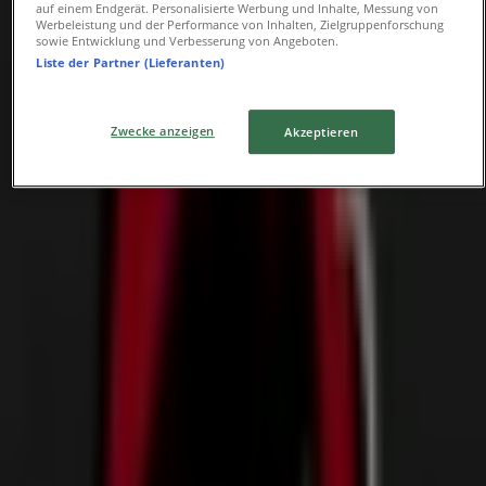
auf einem Endgerät. Personalisierte Werbung und Inhalte, Messung von
Werbeleistung und der Performance von Inhalten, Zielgruppenforschung
sowie Entwicklung und Verbesserung von Angeboten.
Sommer - Sale *
Liste der Partner (Lieferanten)
Läuft am 12.8. ab
Zwecke anzeigen
Akzeptieren
Geschäfte in der Nähe
McDonald’s
Andreaestr 1, Hannover
19 m
Geschlossen