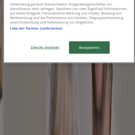
veröffentlichen
Verwendung genauer Standortdaten. Endgeräteeigenschaften zur
Identifikation aktiv abfragen. Speichern von oder Zugriff auf Informationen
{"numCatalogs":0}
auf einem Endgerät. Personalisierte Werbung und Inhalte, Messung von
Werbeleistung und der Performance von Inhalten, Zielgruppenforschung
sowie Entwicklung und Verbesserung von Angeboten.
Andere Benutzer haben sich diese
Liste der Partner (Lieferanten)
Kataloge angesehen
Zwecke anzeigen
Akzeptieren
Neu
Lebkuchen Schmidt
Limoncllo Pralinen
Läuft am 24.8. ab
Die Lohners