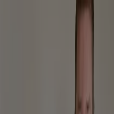
Sie sind hier:
Berlin - 10178
Schnäppchen
Supermärkte
Möbelhäuser
Kleidung, Schuhe
und Accessoires
Elektromärkte
Drogerien und
Parfümerie
Baumärkte und
Gartencenter
Biomärkte
Discounter
Sportgeschäfte
Spielze
und Baby
Auto, Motorrad und
Werkstatt
Kaufhäuser
Reisen und Freizeit
Optiker und
Hörzentren
Restaurants
Bücher und Schreibwaren
Banken
und Versicherungen
Lila Bäcker - Gutscheine, Angebote
und Coupons