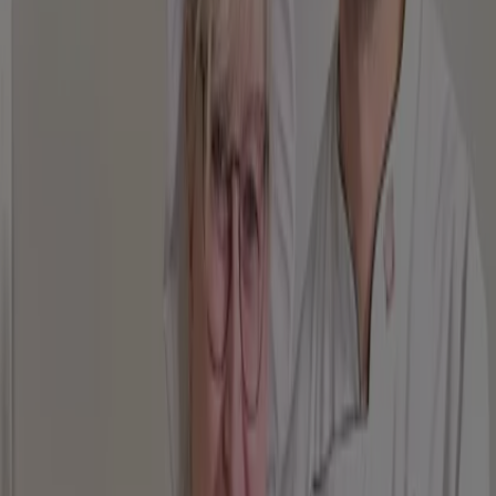
Die Lohners Partner Der Vereine *
Läuft am 14.8. ab
Burger King
King Des Monats
Läuft am 21.8. ab
Nordsee
Promo Nordsee
Läuft am 22.8. ab