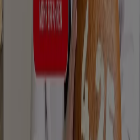
Lila Bäcker in Stralsund
Lila Bäcker in Wismar
Lila
Bäcker in Oranienburg
Lila Bäcker in Eberswalde
Zeige mehr Städte
Tiendeo ist Teil von Shopfully, dem Tech-Unternehmen,
das das lokale Einkaufen weltweit neu erfindet.
Tiendeo
Was wir machen
Business-Lösungen
Nachrichten und Medien
Mit uns arbeiten
Kontakt aufnehmen