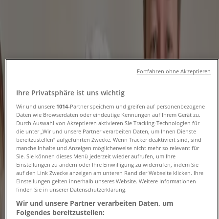
Folgen Sie, um Angebote zu erhalten
Tiendeo
»
Restaurants Angebote in der Nähe
»
Fortfahren ohne Akzeptieren
Lila Bäcker
Ihre Privatsphäre ist uns wichtig
Andere Restaurants Geschäfte in
Wir und unsere
1014
-Partner speichern und greifen auf personenbezogene
Ihrer Stadt
Daten wie Browserdaten oder eindeutige Kennungen auf Ihrem Gerät zu.
Durch Auswahl von Akzeptieren aktivieren Sie Tracking-Technologien für
die unter „Wir und unsere Partner verarbeiten Daten, um Ihnen Dienste
Schneller Blick auf Lila Bäcker
bereitzustellen“ aufgeführten Zwecke. Wenn Tracker deaktiviert sind, sind
manche Inhalte und Anzeigen möglicherweise nicht mehr so relevant für
Angebote
Sie. Sie können dieses Menü jederzeit wieder aufrufen, um Ihre
Einstellungen zu ändern oder Ihre Einwilligung zu widerrufen, indem Sie
auf den Link Zwecke anzeigen am unteren Rand der Webseite klicken. Ihre
Einstellungen gelten innerhalb unseres Website. Weitere Informationen
finden Sie in unserer Datenschutzerklärung.
Kategorie:
Restaurants
Wir und unsere Partner verarbeiten Daten, um
Wir sind gerade dabei Angebote zu "Lila Bäcker" zu
Folgendes bereitzustellen: