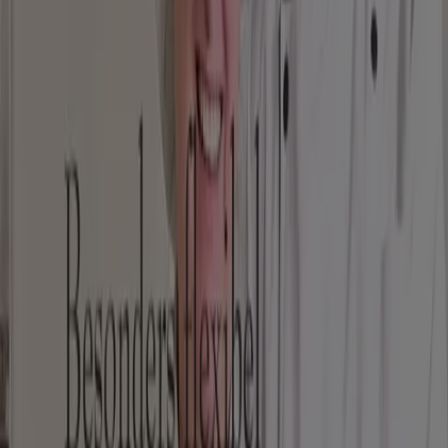
Domino´s Pizza
2 Fur 1
Läuft am 30.9. ab
Wiener Feinbäcker
Besonders Flexible-
Läuft am 27.8. ab
Mehr anzeigen
Andere Unternehmen der Kategorie
Restaurants
Schneller Blick auf Lila Bäcker