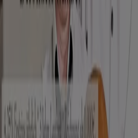
Angebote
Kategorie:
Restaurants
Lila Bäcker, alle Angebote auf einen
Klick
Willkommen bei Tiendeo, Ihrem idealen Ort, um die
besten
Angebote
,
Kataloge
und
Aktionen
für
Restaurants
in Deutschland zu finden. Im Monat
August
2026
können Sie bei Tiendeo die neuesten Neuigkeiten
und Rabatte von
Lila Bäcker
entdecken, einer der
bekanntesten Marken im Bereich
Restaurants
.
Auf unserer Plattform finden Sie eine große Auswahl an
Produkten mit unglaublichen
Rabatten
, die Ihnen helfen,
beim Einkaufen zu sparen. Durchstöbern Sie die Kataloge
von
Lila Bäcker
und verpassen Sie keine exklusiven