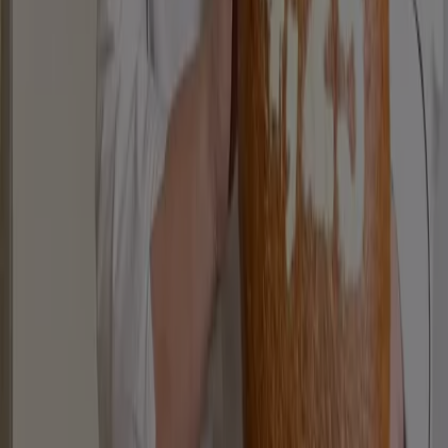
Marketing- und Geschäftsanfragen
Geschäft falsch auf der Karte geortet
Wöchentliches Anzeigen-Feedback
Technische Probleme und allgemeines Feedback
Indizes
Marken
Unternehmen
Produkte
Städte
Die App von Tiendeo herunterladen