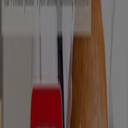
Angebote, die im
August
verfügbar sind. Darüber hinaus
bieten wir Ihnen detaillierte Informationen zu
Rabattaktionen, Ausverkäufen und saisonalen Neuheiten
im Bereich
Restaurants
.
Nutzen Sie die
Angebote
und Aktionen von
Lila Bäcker
optimal und bleiben Sie über alle Preis- und
Produktupdates im
August 2026
informiert. Bei Tiendeo
haben Sie stets Zugang zu den besten
Einkaufsmöglichkeiten in Deutschland. Warten Sie nicht
länger und entdecken Sie die Angebote, die wir für Sie
vorbereitet haben!
Finde Lila Bäcker Kataloge in deiner
Stadt
Lila Bäcker in Berlin
Lila Bäcker in Lübeck
Lila Bäcker
in Rostock
Lila Bäcker in Potsdam
Lila Bäcker in
Schwerin
Lila Bäcker in Brandenburg an der Havel
Lila
Bäcker in Neubrandenburg
Lila Bäcker in Greifswald