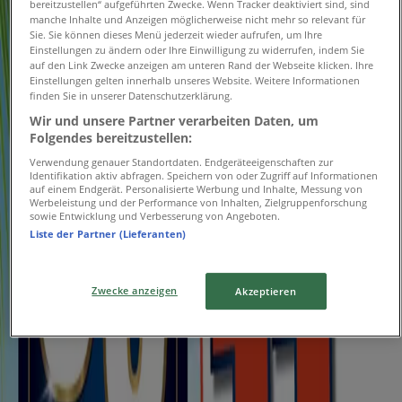
bereitzustellen“ aufgeführten Zwecke. Wenn Tracker deaktiviert sind, sind
Aktuellstes Angebot:
9.6.2026
manche Inhalte und Anzeigen möglicherweise nicht mehr so relevant für
Sie. Sie können dieses Menü jederzeit wieder aufrufen, um Ihre
Einstellungen zu ändern oder Ihre Einwilligung zu widerrufen, indem Sie
auf den Link Zwecke anzeigen am unteren Rand der Webseite klicken. Ihre
Einstellungen gelten innerhalb unseres Website. Weitere Informationen
finden Sie in unserer Datenschutzerklärung.
IKEA
Wir und unsere Partner verarbeiten Daten, um
Folgendes bereitzustellen:
Bf leitfaden fenster 07 2026 online
Verwendung genauer Standortdaten. Endgeräteeigenschaften zur
Identifikation aktiv abfragen. Speichern von oder Zugriff auf Informationen
auf einem Endgerät. Personalisierte Werbung und Inhalte, Messung von
Läuft am 9.6. ab
Werbeleistung und der Performance von Inhalten, Zielgruppenforschung
sowie Entwicklung und Verbesserung von Angeboten.
Liste der Partner (Lieferanten)
IKEA
Zwecke anzeigen
Akzeptieren
Bf kaufhilfe schlafkomfort 07 2026 online
Läuft am 31.12. ab