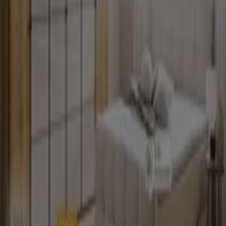
Möbel Hesse
Mein Möbelhaus. Mein xxxlutz.de~
Läuft am 31.8. ab
Neu
Möbel Hesse
Schlafzimmer Spezial 70% in~
Läuft am 31.8. ab
Mehr anzeigen
Andere Unternehmen der Kategorie