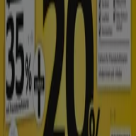
Tiendeo ist Teil von Shopfully, dem Tech-Unternehmen,
das das lokale Einkaufen weltweit neu erfindet.
Tiendeo
Was wir machen
Business-Lösungen
Nachrichten und Medien
Mit uns arbeiten
Kontakt aufnehmen
Marketing- und Geschäftsanfragen
Geschäft falsch auf der Karte geortet