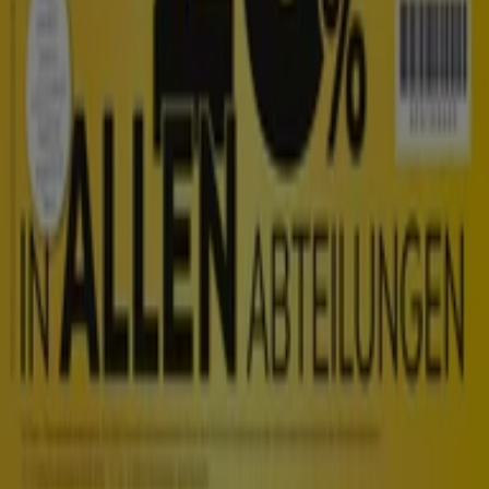
Wöchentliches Anzeigen-Feedback
Technische Probleme und allgemeines Feedback
Indizes
Marken
Unternehmen
Produkte
Städte
Die App von Tiendeo herunterladen
Copyright © Tiendeo ® 2026 · Shopfully Marketing S.L.U. –
Palau de Mar – 08039 Barcelona, Spain