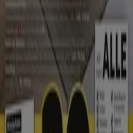
die im
August
verfügbar sind. Darüber hinaus bieten wir
Ihnen detaillierte Informationen zu Rabattaktionen,
Ausverkäufen und saisonalen Neuheiten im Bereich
Möbelhäuser
.
Nutzen Sie die
Angebote
und Aktionen von
KODi
optimal
und bleiben Sie über alle Preis- und Produktupdates im
August 2026
informiert. Bei Tiendeo haben Sie stets
Zugang zu den besten Einkaufsmöglichkeiten in
Deutschland. Warten Sie nicht länger und entdecken Sie
die Angebote, die wir für Sie vorbereitet haben!
Finde KODi Kataloge in deiner Stadt
KODi in Köln
KODi in Düsseldorf
KODi in Essen
KODi in Dortmund
KODi in Duisburg
KODi in
Karlsruhe
KODi in Bochum
KODi in Münster
KODi in
Bonn
KODi in Wuppertal
KODi in Aachen
KODi in
Mönchengladbach
Zeige mehr Städte