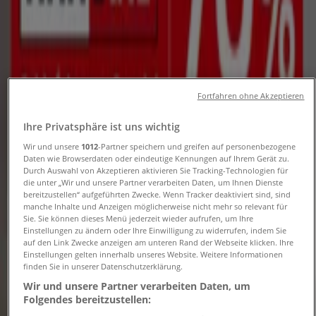
Folgen Sie, um Angebote zu erhalten
Tiendeo
»
Möbelhäuser Angebote in der Nähe
»
Fortfahren ohne Akzeptieren
KODi
Ihre Privatsphäre ist uns wichtig
Andere Möbelhäuser Geschäfte in
Wir und unsere
1012
-Partner speichern und greifen auf personenbezogene
Daten wie Browserdaten oder eindeutige Kennungen auf Ihrem Gerät zu.
Ihrer Stadt
Durch Auswahl von Akzeptieren aktivieren Sie Tracking-Technologien für
die unter „Wir und unsere Partner verarbeiten Daten, um Ihnen Dienste
bereitzustellen“ aufgeführten Zwecke. Wenn Tracker deaktiviert sind, sind
Schneller Blick auf KODi Angebote
manche Inhalte und Anzeigen möglicherweise nicht mehr so relevant für
Sie. Sie können dieses Menü jederzeit wieder aufrufen, um Ihre
Einstellungen zu ändern oder Ihre Einwilligung zu widerrufen, indem Sie
auf den Link Zwecke anzeigen am unteren Rand der Webseite klicken. Ihre
Kategorie:
Möbelhäuser
Einstellungen gelten innerhalb unseres Website. Weitere Informationen
finden Sie in unserer Datenschutzerklärung.
Wir sind gerade dabei Angebote zu "KODi" zu
Wir und unsere Partner verarbeiten Daten, um
veröffentlichen
Folgendes bereitzustellen: