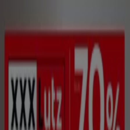
Sie sind hier:
Berlin - 10178
Schnäppchen
Supermärkte
Möbelhäuser
Kleidung, Schuhe
und Accessoires
Elektromärkte
Drogerien und
Parfümerie
Baumärkte und
Gartencenter
Biomärkte
Discounter
Sportgeschäfte
Spielze
und Baby
Auto, Motorrad und
Werkstatt
Kaufhäuser
Reisen und Freizeit
Optiker und
Hörzentren
Restaurants
Bücher und Schreibwaren
Banken
und Versicherungen
KODi - Prospekte, Angebote und
Gutscheine