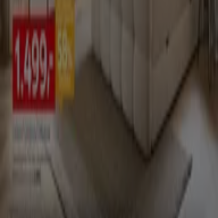
Möbelhäuser
Schneller Blick auf KODi Angebote
Kategorie:
Möbelhäuser
KODi, alle Angebote auf einen Klick
Willkommen bei Tiendeo, Ihrem idealen Ort, um die
besten
Angebote
,
Kataloge
und
Aktionen
für
Möbelhäuser
in Deutschland zu finden. Im Monat
August 2026
können Sie bei Tiendeo die neuesten
Neuigkeiten und Rabatte von
KODi
entdecken, einer der
bekanntesten Marken im Bereich
Möbelhäuser
.
Auf unserer Plattform finden Sie eine große Auswahl an
Produkten mit unglaublichen
Rabatten
, die Ihnen helfen,
beim Einkaufen zu sparen. Durchstöbern Sie die Kataloge
von
KODi
und verpassen Sie keine exklusiven Angebote,