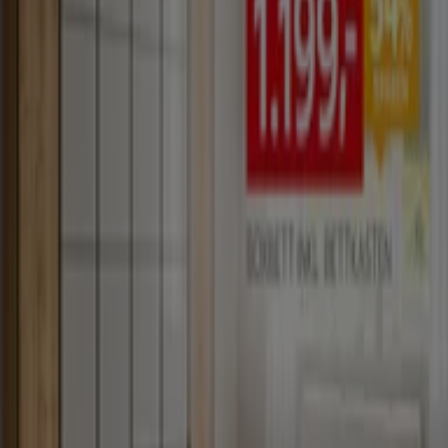
Läuft morgen ab
Neu
Möbel Hesse
BESTE Marken • Auswahl Services • Preise
Läuft morgen ab
Neu
Möbel Hesse
Starten Sie mit uns in den!
Läuft am 31.12. ab
Neu