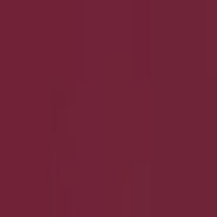
Neu
Birkenstock
The Papillio Edit
Läuft am 23.8. ab
Leiser Schuhe
Sale Endecken Sie Jetzt Unsere Summer Sa
Läuft am 26.8. ab
Agent Provocateur