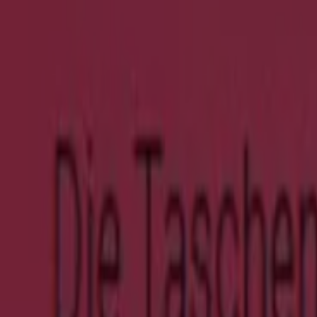
Summer Sale -`
Läuft am 24.8. ab
Agent Provocateur
Fruther Reductions Extra 30% Off Summer
Läuft am 24.8. ab
-5 Tage
Schuh Okay
20% Sparen Auf Sommerschuhe
Läuft am 14.8. ab
-2 Tage