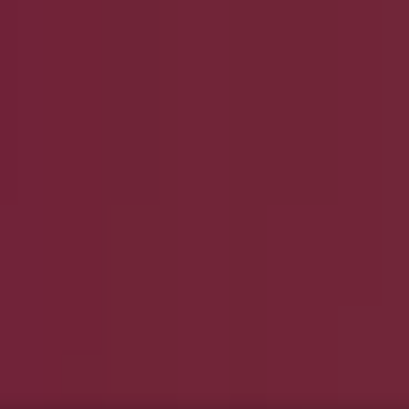
und Accessoires
Elektromärkte
Drogerien und Parfümerie
Ba
ug und Baby
Auto, Motorrad und Werkstatt
Kaufhäuser
Reisen
Angebote