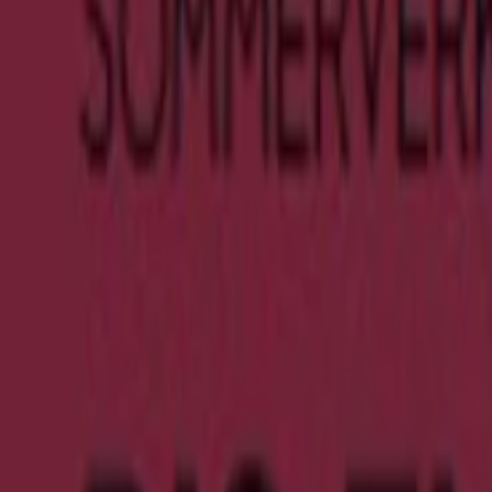
Orsay
Ara Schuhe
Clarks
Barbour
bonprix
Zara
Thomas Sabo
Swarovski
Adler
Schneller Blick auf Zara Angebote