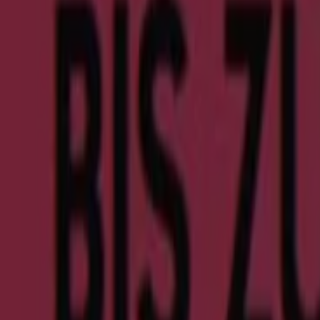
Kategorie:
Kleidung, Schuhe und Accessoires
Wir sind gerade dabei Angebote zu "Zara" zu veröffentlich
{"numCatalogs":0}
Andere Benutzer haben sich diese K
Neu
Mexx
Final Sale Up To -60% Off
Läuft am 18.8. ab
Neu
Six