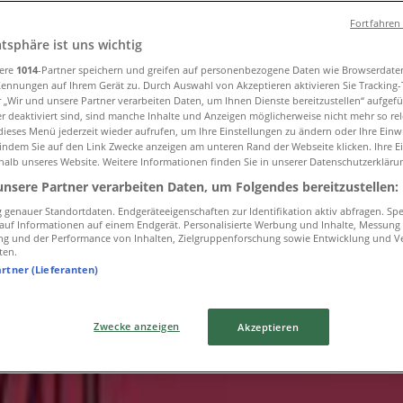
Nähe
»
Fortfahren
atsphäre ist uns wichtig
sere
1014
-Partner speichern und greifen auf personenbezogene Daten wie Browserdate
ires Geschäfte in Ihrer Stadt
Kennungen auf Ihrem Gerät zu. Durch Auswahl von Akzeptieren aktivieren Sie Tracking
r „Wir und unsere Partner verarbeiten Daten, um Ihnen Dienste bereitzustellen“ aufgef
 deaktiviert sind, sind manche Inhalte und Anzeigen möglicherweise nicht mehr so rele
ieses Menü jederzeit wieder aufrufen, um Ihre Einstellungen zu ändern oder Ihre Einwi
 indem Sie auf den Link Zwecke anzeigen am unteren Rand der Webseite klicken. Ihre E
halb unseres Website. Weitere Informationen finden Sie in unserer Datenschutzerkläru
unsere Partner verarbeiten Daten, um Folgendes bereitzustellen:
genauer Standortdaten. Endgeräteeigenschaften zur Identifikation aktiv abfragen. Sp
f auf Informationen auf einem Endgerät. Personalisierte Werbung und Inhalte, Messung
ng und der Performance von Inhalten, Zielgruppenforschung sowie Entwicklung und V
ten.
artner (Lieferanten)
Zwecke anzeigen
Akzeptieren