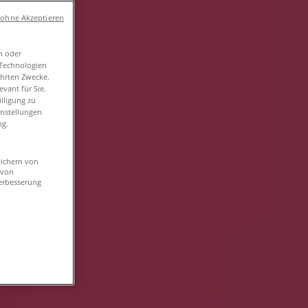
 ohne Akzeptieren
n oder
-Technologien
ührten Zwecke.
vant für Sie.
lligung zu
instellungen
ng.
eichern von
 von
erbesserung