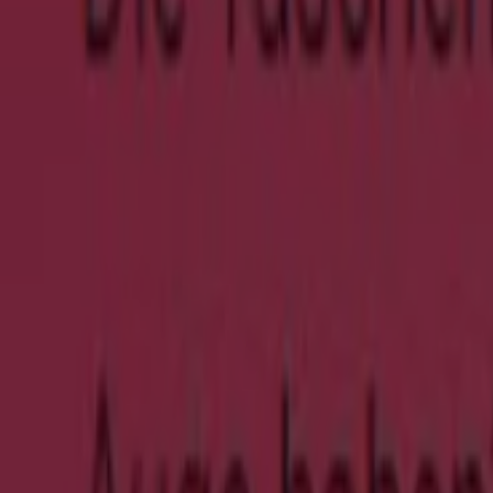
Miss Sixty
Sale Up To 50% Off Special Offer On Select
Läuft am 11.8. ab
Schuh Bode
Der Sommer Ist Wieder Zuruck
Läuft am 18.8. ab
Kipling
Bis Zu 50% Rabatt `