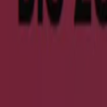
Bis Zu 20% Rabatt``
Läuft am 26.8. ab
Neu
Herzog & Bräuer
% Wir Haben Reduziert .
Läuft am 23.8. ab
Neu
Herzog & Bräuer
10% Auf Alle Reduzierten Artikel .
Läuft am 24.8. ab