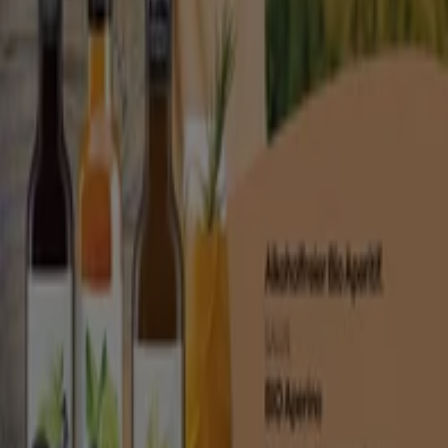
Gesundheit.
Siehe die Angebote der Biomärkte
Tiendeo ist Teil von Shopfully, dem Tech-Unternehmen,
das das lokale Einkaufen weltweit neu erfindet.
Tiendeo
Was wir machen
Business-Lösungen
Nachrichten und Medien
Mit uns arbeiten
Kontakt aufnehmen