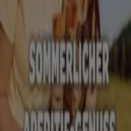
Vitalia
15% Auf Alle Salus Toniks Im
Doppelpack*
Läuft am 31.8. ab
Berlin
Neu
Vitalia
Sommerlicher Apertif - Genuss
Läuft am 31.8. ab
Berlin
Biomärkte Kataloge in Berlin
Flyer und beste Angebote in Berlin