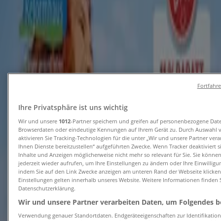
Tiendeo in Berlin
»
Angebote für Biomärkte in Berlin
Neu
Fortfahr
Erdkorn Biomarkrt
Ihre Privatsphäre ist uns wichtig
25 Jahre Erdkorn
Wir und unsere
1012
-Partner speichern und greifen auf personenbezogene Dat
Browserdaten oder eindeutige Kennungen auf Ihrem Gerät zu. Durch Auswahl 
Läuft am 26.8. ab
Berlin
aktivieren Sie Tracking-Technologien für die unter „Wir und unsere Partner ver
Ihnen Dienste bereitzustellen“ aufgeführten Zwecke. Wenn Tracker deaktiviert 
Neu
Inhalte und Anzeigen möglicherweise nicht mehr so relevant für Sie. Sie könne
jederzeit wieder aufrufen, um Ihre Einstellungen zu ändern oder Ihre Einwilligu
indem Sie auf den Link Zwecke anzeigen am unteren Rand der Webseite klicken.
Einstellungen gelten innerhalb unseres Website. Weitere Informationen finden S
VollCorner Biomarkt
Datenschutzerklärung.
Wir und unsere Partner verarbeiten Daten, um Folgendes be
Aktuelle Angebote*
Verwendung genauer Standortdaten. Endgeräteeigenschaften zur Identifikation 