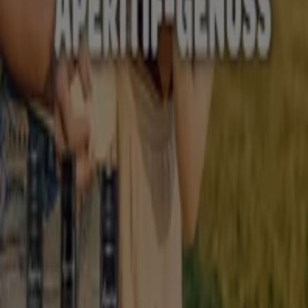
Bier
Schwamm
Seifenblasen
Metalldetektor
Spa
Staubsauger
Biomärkte in anderen Städten
Berlin
Hamburg
München
Köln
Frankfurt am
Main
Düsseldorf
Bremen
Stuttgart
Dresden
Hannover
Essen
Nürnberg
Leipzig
Dortmund
Duisburg
Augsburg
Zeige mehr Städte
Profitiere von den Sonderangeboten auf den
Biomärkten mit Tiendeo!
Willst du jetzt ein gesundes Leben führen? Dann sind Bio-
Produkte genau das Richtige für dich! Mit einem Klick
hast du Zugang zu vertrauenswürdigen Marken und
Sonderangeboten für deine Familie und deine eigene