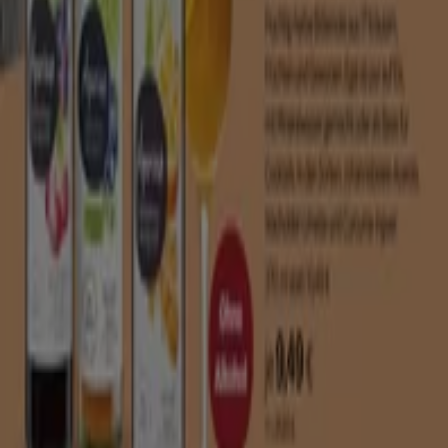
Marketing- und Geschäftsanfragen
Geschäft falsch auf der Karte geortet
Wöchentliches Anzeigen-Feedback
Technische Probleme und allgemeines Feedback
Indizes
Marken
Lokale Marken
Unternehmen
Filiale in der Nähe
Produkte
Lokale Produkte
Städte
Die App von Tiendeo herunterladen