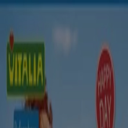
Sie sind hier:
Berlin - 10178
Schnäppchen
Supermärkte
Möbelhäuser
Kleidung, Schuhe
und Accessoires
Elektromärkte
Drogerien und
Parfümerie
Baumärkte und
Gartencenter
Biomärkte
Discounter
Sportgeschäfte
Spielze
und Baby
Auto, Motorrad und
Werkstatt
Kaufhäuser
Reisen und Freizeit
Optiker und
Hörzentren
Restaurants
Bücher und Schreibwaren
Banken
und Versicherungen
Biomärkte in Berlin - Angebote und
Prospekte