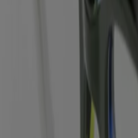
Städten
Düsseldorf
Bremen
Stuttgart
Dresden
Hannover
e
Optiker
und
Hörzentren
in deiner Stadt. Hier gibt‘s
Katal
ann, Kind Hörgeräte und Apollo Optik.
, das das lokale Einkaufen weltweit neu erfindet.