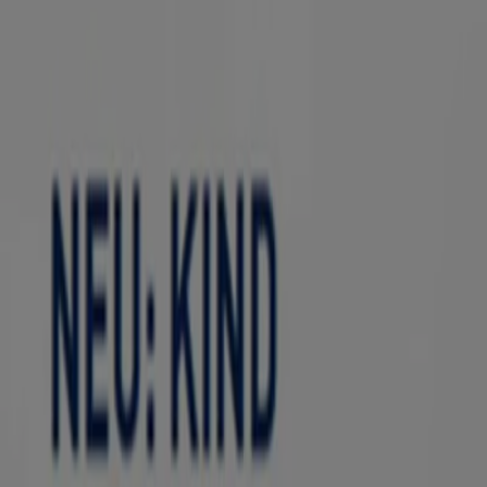
Icon Collection `
Läuft am 31.8. ab
Dresden
-4 Tage
Apollo Optik
2 Fur 1
Läuft am 11.8. ab
Dresden
Apollo Optik
Back To School 50% Auf Die Zweite Kinderb
Läuft am 19.8. ab
Dresden
-3 Tage