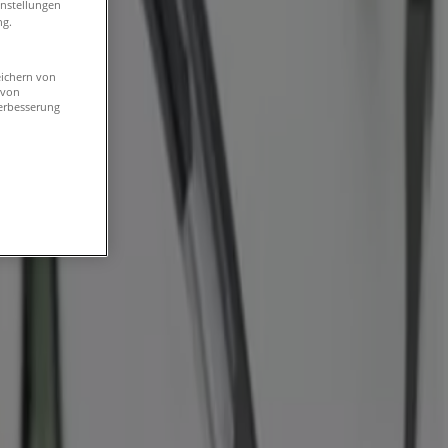
instellungen
ng.
eichern von
 von
erbesserung