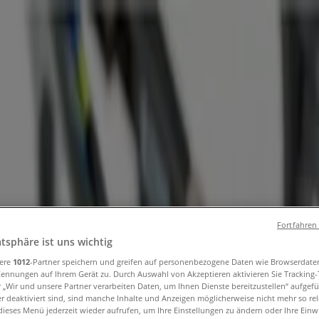
und Accessoires
Elektromärkte
Drogerien und Parfümerie
Ba
ug und Baby
Auto, Motorrad und Werkstatt
Kaufhäuser
Reisen
Fortfahren
d Angebote
atsphäre ist uns wichtig
sere
1012
-Partner speichern und greifen auf personenbezogene Daten wie Browserdate
Kennungen auf Ihrem Gerät zu. Durch Auswahl von Akzeptieren aktivieren Sie Tracking
r „Wir und unsere Partner verarbeiten Daten, um Ihnen Dienste bereitzustellen“ aufgef
 deaktiviert sind, sind manche Inhalte und Anzeigen möglicherweise nicht mehr so rele
ieses Menü jederzeit wieder aufrufen, um Ihre Einstellungen zu ändern oder Ihre Einwi