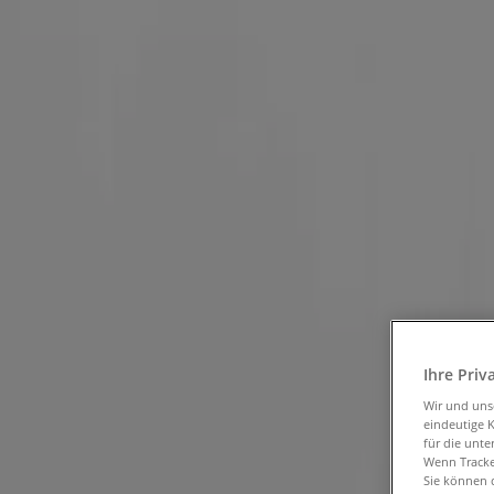
Sie sind hier:
Dresden - 10178
Schnäppchen
Supermärkte
Möbelhäuser
Kleidung, Schuhe 
Gartencenter
Biomärkte
Discounter
Sportgeschäfte
Spielze
und Schreibwaren
Banken und Versicherungen
Optiker in Dresden - Gutscheine un
Ihre Priv
Wir und un
Tiendeo in Dresden
»
eindeutige 
für die unte
Angebote für Optiker und Hörzentren in Dresden
Wenn Tracker
Sie können d