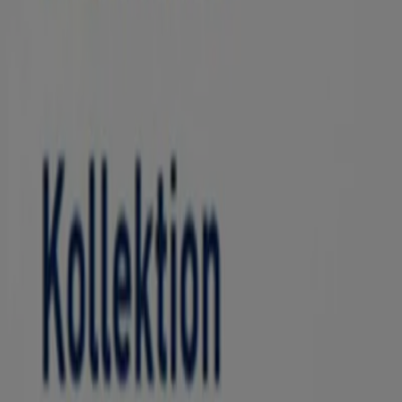
becker + flöge
2 Brillen 1 Preis*
Läuft am 10.8. ab
Dresden
Kind Hörgeräte
Neu:Kind Kollektion
Läuft am 31.12. ab
Dresden
Optiker und Hörzentren Kataloge in
Flyer und beste Angebote in Dresden
Bier
Schwamm
Seifenblasen
Metalldetektor
Spa
Staubsauger