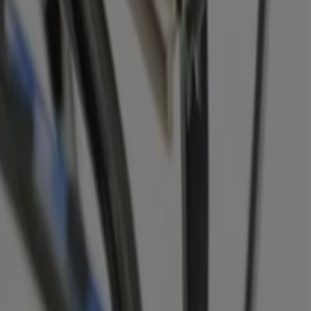
Essen
Nürnberg
Leipzig
Dortmund
Duisburg
oge
und
Prospekte
und zusätzlich noch