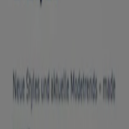
Nachrichten und Medien
Mit uns arbeiten
Kontakt aufnehmen
Marketing- und Geschäftsanfragen
Geschäft falsch auf der Karte geortet
Wöchentliches Anzeigen-Feedback
Technische Probleme und allgemeines Feedback
Indizes
Marken
Lokale Marken
Unternehmen
Filiale in der Nähe
Produkte
Lokale Produkte
Städte
Die App von Tiendeo herunterladen