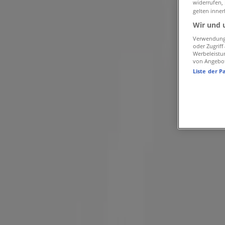
widerrufen,
gelten inner
Wir und 
Binder Optik
Verwendung 
oder Zugrif
2 Fur 1 `
Werbeleistu
von Angebo
Läuft am 18.8. ab
Dresden
Liste der P
-5 Tage
KRASS Optik
Deine aBrille. Dein Erlebmis.
Läuft am 12.8. ab
Dresden
KRASS Optik