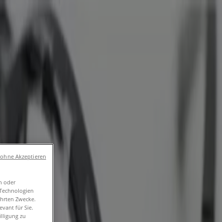
umärkte und
 und Freizeit
Optiker und Hörzentren
Restaurants
Bücher
 ohne Akzeptieren
n oder
-Technologien
ührten Zwecke.
vant für Sie.
lligung zu