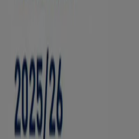
Optiker und Hörzentren in anderen 
Berlin
Hamburg
München
Köln
Frankfurt am Main
Augsburg
Zeige mehr Städte
In dieser Kategorie bekommst du einen Überblick über di
die
Adressen
und
Öffnungszeiten
aller Filialen von
Fielm
Siehe die Angebote der Optiker und Hörzentren
Tiendeo ist Teil von Shopfully, dem Tech-Unternehmen
Tiendeo
Was wir machen
Business-Lösungen