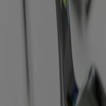
 Dresden
Koffer
Schuhe
Bett