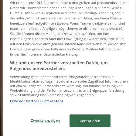
Wir sind gerade dabei Angebote zu "Liebeskind Berlin" zu
Wir und unsere
1014
-Partner speichern und greifen auf personenbezogene
Daten wie Browserdaten oder eindeutige Kennungen auf Ihrem Gerät zu.
veröffentlichen
Durch Auswahl von Akzeptieren aktivieren Sie Tracking-Technologien für
die unter „Wir und unsere Partner verarbeiten Daten, um Ihnen Dienste
{"numCatalogs":0}
bereitzustellen“ aufgeführten Zwecke. Wenn Tracker deaktiviert sind, sind
manche Inhalte und Anzeigen möglicherweise nicht mehr so relevant für
Adressen und Öffnungszeiten von
Sie. Sie können dieses Menü jederzeit wieder aufrufen, um Ihre
Einstellungen zu ändern oder Ihre Einwilligung zu widerrufen, indem Sie
Liebeskind Berlin
auf den Link Zwecke anzeigen am unteren Rand der Webseite klicken. Ihre
Einstellungen gelten innerhalb unseres Website. Weitere Informationen
finden Sie in unserer Datenschutzerklärung.
Wir und unsere Partner verarbeiten Daten, um
Folgendes bereitzustellen:
Liebeskind Berlin
Verwendung genauer Standortdaten. Endgeräteeigenschaften zur
Identifikation aktiv abfragen. Speichern von oder Zugriff auf Informationen
Bahnstr. 50, Erkrath
auf einem Endgerät. Personalisierte Werbung und Inhalte, Messung von
Werbeleistung und der Performance von Inhalten, Zielgruppenforschung
646 m
sowie Entwicklung und Verbesserung von Angeboten.
Liste der Partner (Lieferanten)
Zwecke anzeigen
Akzeptieren
Liebeskind Berlin
Grabenstr. 6, Düsseldorf