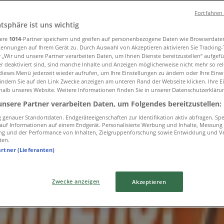
Fortfahren
atsphäre ist uns wichtig
sere
1014
-Partner speichern und greifen auf personenbezogene Daten wie Browserdate
te in Hamburg
Kennungen auf Ihrem Gerät zu. Durch Auswahl von Akzeptieren aktivieren Sie Tracking
r „Wir und unsere Partner verarbeiten Daten, um Ihnen Dienste bereitzustellen“ aufgef
 deaktiviert sind, sind manche Inhalte und Anzeigen möglicherweise nicht mehr so rele
ieses Menü jederzeit wieder aufrufen, um Ihre Einstellungen zu ändern oder Ihre Einwi
 indem Sie auf den Link Zwecke anzeigen am unteren Rand der Webseite klicken. Ihre E
halb unseres Website. Weitere Informationen finden Sie in unserer Datenschutzerkläru
unsere Partner verarbeiten Daten, um Folgendes bereitzustellen:
genauer Standortdaten. Endgeräteeigenschaften zur Identifikation aktiv abfragen. Sp
f auf Informationen auf einem Endgerät. Personalisierte Werbung und Inhalte, Messung
ng und der Performance von Inhalten, Zielgruppenforschung sowie Entwicklung und V
ten.
artner (Lieferanten)
Zwecke anzeigen
Akzeptieren