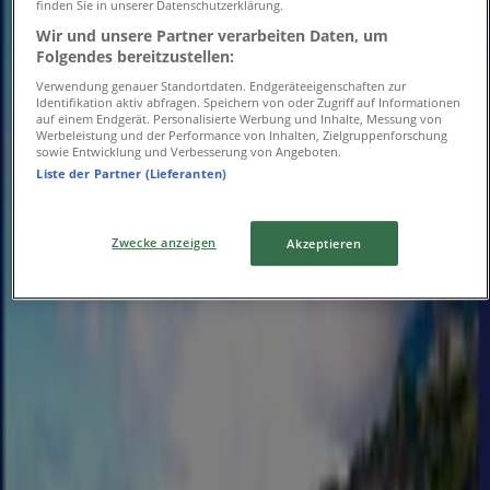
Adressen und Öffnungszeiten von
finden Sie in unserer Datenschutzerklärung.
Wir und unsere Partner verarbeiten Daten, um
Jochen Schweizer
Folgendes bereitzustellen:
Verwendung genauer Standortdaten. Endgeräteeigenschaften zur
Identifikation aktiv abfragen. Speichern von oder Zugriff auf Informationen
auf einem Endgerät. Personalisierte Werbung und Inhalte, Messung von
Werbeleistung und der Performance von Inhalten, Zielgruppenforschung
Jochen Schweizer
sowie Entwicklung und Verbesserung von Angeboten.
Liste der Partner (Lieferanten)
EG vor Oakley Ballindamm 40, Hamburg
739 m
Zwecke anzeigen
Akzeptieren
Geschlossen
Jochen Schweizer in Hamburg — Filialen,
Telefonnummern und Öffnungszeiten
Andere Prospekte von Reisen und