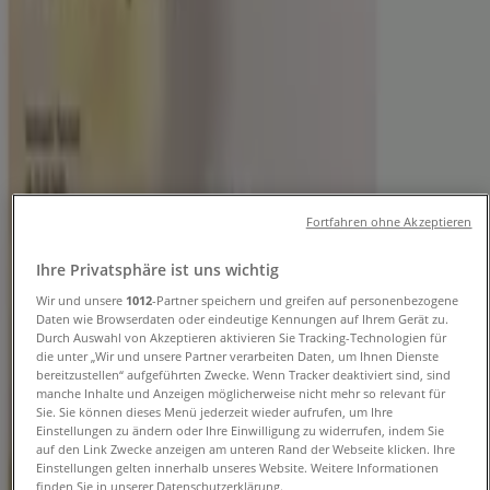
Angebote
Folgen Sie, um Angebote zu erhalten
Tiendeo in Hannover
»
Angebote für Bücher und Schreibwaren in
Hannover
»
Fortfahren ohne Akzeptieren
boesner in Hannover
Ihre Privatsphäre ist uns wichtig
Schneller Blick auf boesner
Wir und unsere
1012
-Partner speichern und greifen auf personenbezogene
Angebote in Hannover
Daten wie Browserdaten oder eindeutige Kennungen auf Ihrem Gerät zu.
Durch Auswahl von Akzeptieren aktivieren Sie Tracking-Technologien für
die unter „Wir und unsere Partner verarbeiten Daten, um Ihnen Dienste
bereitzustellen“ aufgeführten Zwecke. Wenn Tracker deaktiviert sind, sind
manche Inhalte und Anzeigen möglicherweise nicht mehr so relevant für
Kategorie:
Bücher und Schreibwaren
Sie. Sie können dieses Menü jederzeit wieder aufrufen, um Ihre
Einstellungen zu ändern oder Ihre Einwilligung zu widerrufen, indem Sie
Wir sind gerade dabei Angebote zu "boesner" zu
auf den Link Zwecke anzeigen am unteren Rand der Webseite klicken. Ihre
veröffentlichen
Einstellungen gelten innerhalb unseres Website. Weitere Informationen
finden Sie in unserer Datenschutzerklärung.