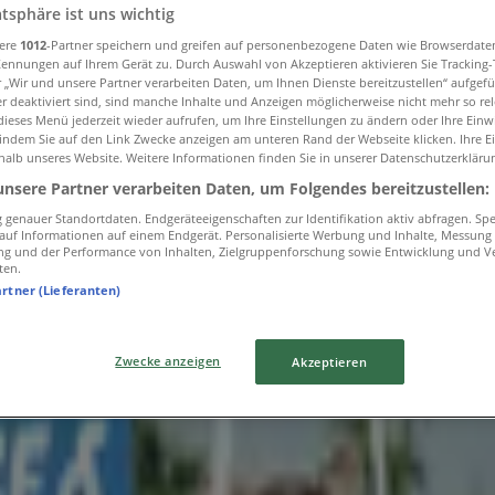
atsphäre ist uns wichtig
sere
1012
-Partner speichern und greifen auf personenbezogene Daten wie Browserdate
Kennungen auf Ihrem Gerät zu. Durch Auswahl von Akzeptieren aktivieren Sie Tracking
r „Wir und unsere Partner verarbeiten Daten, um Ihnen Dienste bereitzustellen“ aufgef
ngebote in Köln
 deaktiviert sind, sind manche Inhalte und Anzeigen möglicherweise nicht mehr so rele
ieses Menü jederzeit wieder aufrufen, um Ihre Einstellungen zu ändern oder Ihre Einwi
 indem Sie auf den Link Zwecke anzeigen am unteren Rand der Webseite klicken. Ihre E
halb unseres Website. Weitere Informationen finden Sie in unserer Datenschutzerkläru
unsere Partner verarbeiten Daten, um Folgendes bereitzustellen:
öffentlichen
genauer Standortdaten. Endgeräteeigenschaften zur Identifikation aktiv abfragen. Sp
f auf Informationen auf einem Endgerät. Personalisierte Werbung und Inhalte, Messung
ng und der Performance von Inhalten, Zielgruppenforschung sowie Entwicklung und V
ten.
artner (Lieferanten)
schertechnik
Zwecke anzeigen
Akzeptieren