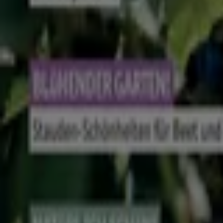
Was wir machen
Business-Lösungen
Nachrichten und Medien
Mit uns arbeiten
Kontakt aufnehmen
Marketing- und Geschäftsanfragen
Geschäft falsch auf der Karte geortet
Wöchentliches Anzeigen-Feedback
Technische Probleme und allgemeines Feedback
Indizes
Marken
Lokale Marken
Unternehmen
Filiale in der Nähe
Produkte
Lokale Produkte