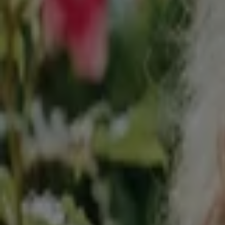
Läuft heute ab
B1 Discount Baumarkt
B1 Discount Baumarkt flugblatt
Läuft heute ab
Landshut
Baldur Garten
% Aktion
Läuft am 20.8. ab
Landshut
Läuft heute ab
STIHL