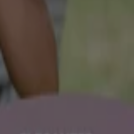
Essen
Nürnberg
Leipzig
Dortmund
Duisburg
eimwerken
und Basteln oder dem Gärtnern verschrieben
zu renovieren? Entdecke alle Angebot bei Tiendeo und