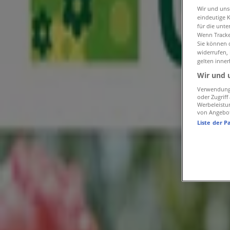
Neu
Wir und un
eindeutige 
für die unte
Wenn Tracker
Raiffeisen Markt
Sie können d
widerrufen,
gelten inner
Aktuelles prospekt
Wir und 
Läuft am 16.8. ab
Landshut
Verwendung 
-2 Tage
oder Zugrif
Werbeleistu
von Angebo
Liste der P
Zoo & Co
Zoo Co flugblatt
Läuft am 9.8. ab
Landshut
Läuft morgen ab