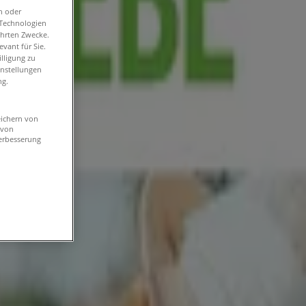
n oder
-Technologien
ührten Zwecke.
vant für Sie.
lligung zu
instellungen
ng.
eichern von
 von
erbesserung