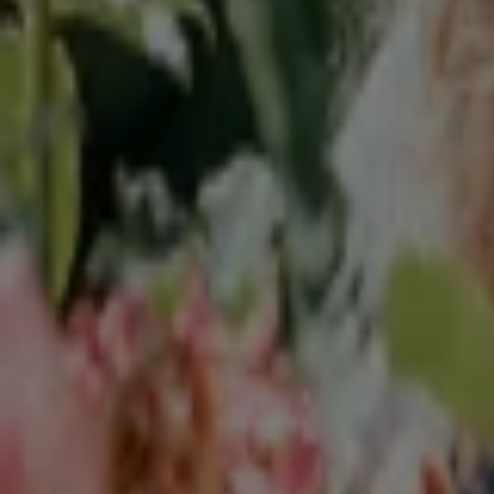
100 Jahre Stihl Bis Zu 100€ Cashback Sicher
Läuft heute ab
Landshut
Läuft heute ab
Sonderpreis Baumarkt
Top-Angebote für alle Schnäppchenjäger
Läuft heute ab
Landshut
Bauking
Werkzeug-Deals
Läuft am 30.9. ab
Landshut