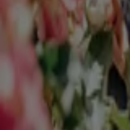
Gartencenter Fahr
ELEGANTER ROSENGARTEN!
Läuft am 31.8. ab
Landshut
grün erleben
ELEGANTER ROSENGARTEN !
Läuft am 31.8. ab
Landshut
Mehr anzeigen
Baumärkte und Gartencenter Katalo
Flyer und beste Angebote in Landsh