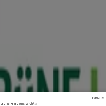
und Accessoires
Elektromärkte
Drogerien und Parfümerie
Ba
ug und Baby
Auto, Motorrad und Werkstatt
Kaufhäuser
Reisen
shut - Prospekte, Angebote und Gut
hut
Fortfahren
atsphäre ist uns wichtig