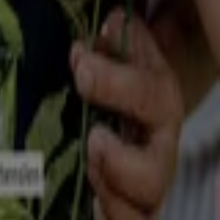
Koffer
Schuhe
Bett
eren Städten
Düsseldorf
Bremen
Stuttgart
Dresden
Hannover
ie Prospekte aller Geschäfte und Märkte, welche sich dem
H
onischen
Werkzeugen
? Suchst du Materialien um dein Heim 
s
Gartens
.
, das das lokale Einkaufen weltweit neu erfindet.