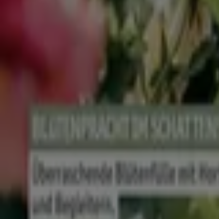
Bier
Schwamm
Seifenblasen
Metalldetektor
Spa
Staubsauger
Baumärkte und Gartencenter in and
Berlin
Hamburg
München
Köln
Frankfurt am Main
Augsburg
Zeige mehr Städte
In der Kategorie
Baumärkte und Gartencenter
findest d
haben. Kennst du schon neuesten Innovationen in elektr
starte mit dem Heimwerken und dem Verschönern deine
Siehe die Angebote der Baumärkte und Gartencenter
Tiendeo ist Teil von Shopfully, dem Tech-Unternehmen
Tiendeo