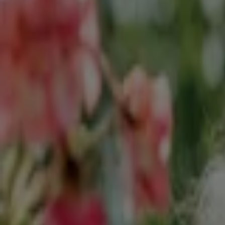
Globus Baumarkt
Globus Baumarkt prospekt
Läuft morgen ab
Landshut
OBI
FÜR DEN SOMMER GEMACHT
Läuft am 31.8. ab
Landshut
Erwartet
Sonderpreis Baumarkt
Exklusive Deals und Schnäppchen
Läuft am 14.8. ab
Landshut