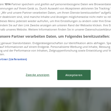
sere
1014
-Partner speichern und greifen auf personenbezogene Daten wie Browserdate
Kennungen auf Ihrem Gerät zu. Durch Auswahl von Akzeptieren aktivieren Sie Tracking
r „Wir und unsere Partner verarbeiten Daten, um Ihnen Dienste bereitzustellen“ aufgef
 deaktiviert sind, sind manche Inhalte und Anzeigen möglicherweise nicht mehr so rele
ieses Menü jederzeit wieder aufrufen, um Ihre Einstellungen zu ändern oder Ihre Einwi
 indem Sie auf den Link Zwecke anzeigen am unteren Rand der Webseite klicken. Ihre E
halb unseres Website. Weitere Informationen finden Sie in unserer Datenschutzerkläru
unsere Partner verarbeiten Daten, um Folgendes bereitzustellen:
genauer Standortdaten. Endgeräteeigenschaften zur Identifikation aktiv abfragen. Sp
f auf Informationen auf einem Endgerät. Personalisierte Werbung und Inhalte, Messung
ng und der Performance von Inhalten, Zielgruppenforschung sowie Entwicklung und V
ten.
artner (Lieferanten)
Zwecke anzeigen
Akzeptieren