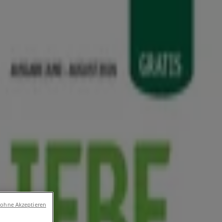
umärkte und
 und Freizeit
Optiker und Hörzentren
Restaurants
Bücher
scheine
 ohne Akzeptieren